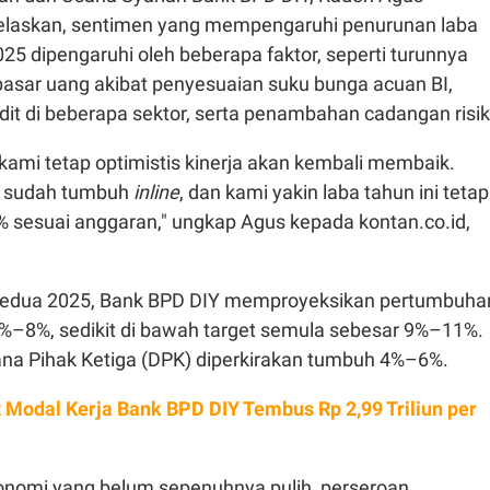
elaskan, sentimen yang mempengaruhi penurunan laba
2025 dipengaruhi oleh beberapa faktor, seperti turunnya
pasar uang akibat penyesuaian suku bunga acuan BI,
dit di beberapa sektor, serta penambahan cadangan risik
kami tetap optimistis kinerja akan kembali membaik.
r sudah tumbuh
inline
, dan kami yakin laba tahun ini tetap
% sesuai anggaran," ungkap Agus kepada kontan.co.id,
kedua 2025, Bank BPD DIY memproyeksikan pertumbuha
 7%–8%, sedikit di bawah target semula sebesar 9%–11%.
ana Pihak Ketiga (DPK) diperkirakan tumbuh 4%–6%.
t Modal Kerja Bank BPD DIY Tembus Rp 2,99 Triliun per
onomi yang belum sepenuhnya pulih, perseroan