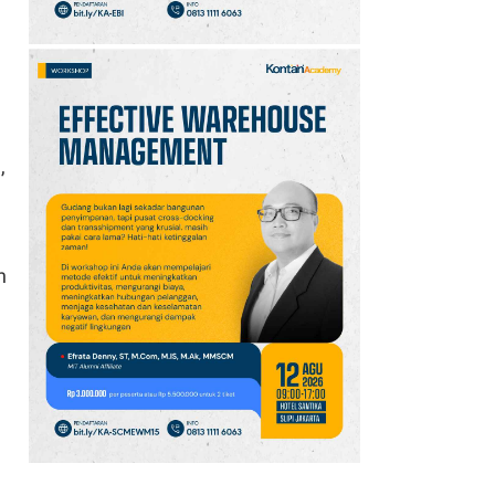
n
,
n