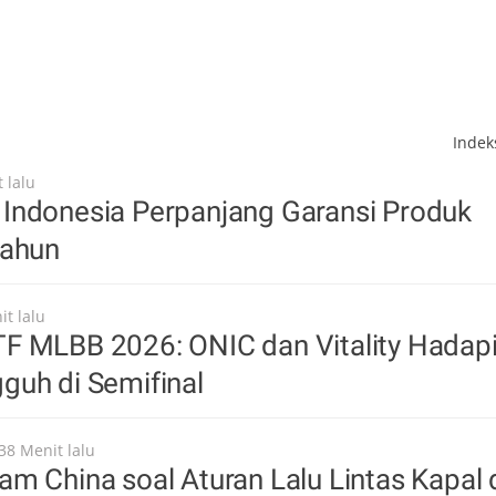
Inde
 lalu
Indonesia Perpanjang Garansi Produk
Tahun
it lalu
F MLBB 2026: ONIC dan Vitality Hadap
guh di Semifinal
38 Menit lalu
m China soal Aturan Lalu Lintas Kapal 