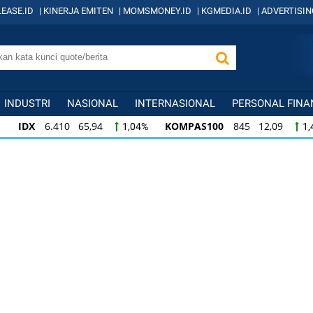
EASE.ID
|
KINERJA EMITEN
|
MOMSMONEY.ID
|
KGMEDIA.ID
|
ADVERTISIN
INDUSTRI
NASIONAL
INTERNASIONAL
PERSONAL FINA
IDX
6.410 65,94
KOMPAS100
845 12,09
1,04%
1,
KOMPAS100
845 12,09
LQ45
640 9,44
1,45%
1,5
LQ45
640 9,44
ISSI
222 2,82
IDX3
1,50%
1,29%