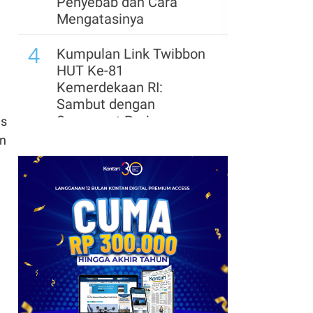
Penyebab dan Cara
Mengatasinya
4
Kumpulan Link Twibbon
HUT Ke-81
Kemerdekaan RI:
Sambut dengan
Semangat Perjuangan
us
an
5
Panduan Bayar Tagihan
Wifi di BRImo dan Daftar
Provider Tersedia