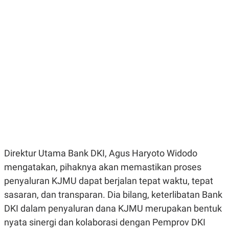
E
E
H
S
A
T
T
Y
A
L
N
E
E
A
N
N
G
A
L
L
I
I
S
S
H
I
S
E
K
X
O
E
L
C
O
Direktur Utama Bank DKI, Agus Haryoto Widodo
U
M
T
mengatakan, pihaknya akan memastikan proses
I
penyaluran KJMU dapat berjalan tepat waktu, tepat
V
E
sasaran, dan transparan. Dia bilang, keterlibatan Bank
C
O
DKI dalam penyaluran dana KJMU merupakan bentuk
R
nyata sinergi dan kolaborasi dengan Pemprov DKI
N