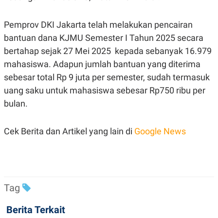
C
L
A
E
D
A
Pemprov DKI Jakarta telah melakukan pencairan
E
S
M
E
bantuan dana KJMU Semester I Tahun 2025 secara
Y
.
I
bertahap sejak 27 Mei 2025 kepada sebanyak 16.979
D
mahasiswa. Adapun jumlah bantuan yang diterima
L
K
sebesar total Rp 9 juta per semester, sudah termasuk
A
I
N
N
uang saku untuk mahasiswa sebesar Rp750 ribu per
G
E
G
R
bulan.
A
J
N
A
A
E
Cek Berita dan Artikel yang lain di
Google News
N
M
C
I
E
T
T
E
A
N
K
E
A
Tag
P
D
A
V
P
E
Berita Terkait
E
R