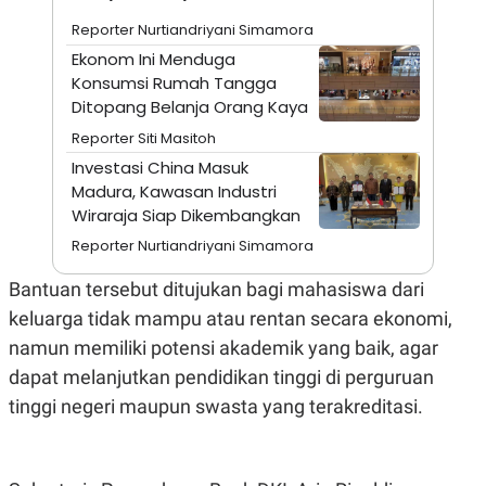
A
I
S
V
Reporter Nurtiandriyani Simamora
K
E
Ekonom Ini Menduga
E
M
Konsumsi Rumah Tangga
E
Ditopang Belanja Orang Kaya
N
T
Reporter Siti Masitoh
E
R
Investasi China Masuk
I
Madura, Kawasan Industri
A
Wiraraja Siap Dikembangkan
N
L
Reporter Nurtiandriyani Simamora
E
S
Bantuan tersebut ditujukan bagi mahasiswa dari
T
A
keluarga tidak mampu atau rentan secara ekonomi,
R
namun memiliki potensi akademik yang baik, agar
I
dapat melanjutkan pendidikan tinggi di perguruan
tinggi negeri maupun swasta yang terakreditasi.
KANAL
P
I
U
M