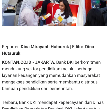
A
A
S
L
I
K
I
E
N
U
D
A
U
N
S
G
T
A
R
N
I
Reporter:
Dina Mirayanti Hutauruk
| Editor:
Dina
P
I
Hutauruk
E
N
L
T
KONTAN.CO.ID - JAKARTA.
Bank DKI berkomitmen
U
E
A
R
mendukung sektor pendidikan melalui berbagai
N
N
G
A
layanan keuangan yang memudahkan masyarakat
U
S
mengakses pendidikan serta membantu distribusi
S
I
A
O
bantuan pendidikan dari pemerintah.
H
N
A
A
L
Terbaru, Bank DKI mendapat kepercayaan dari Dinas
P
R
E
E
Pendidikan Pemerintah Provinsi DKI Jakarta untuk