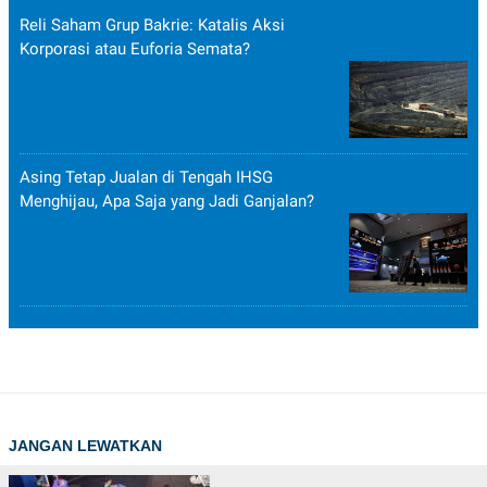
Reli Saham Grup Bakrie: Katalis Aksi
Korporasi atau Euforia Semata?
Asing Tetap Jualan di Tengah IHSG
Menghijau, Apa Saja yang Jadi Ganjalan?
JANGAN LEWATKAN