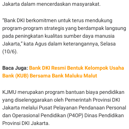
E
Jakarta dalam mencerdaskan masyarakat.
R
F
B
O
U
“Bank DKI berkomitmen untuk terus mendukung
K
S
U
I
program-program strategis yang berdampak langsung
S
N
pada peningkatan kualitas sumber daya manusia
E
S
Jakarta,” kata Agus dalam keterangannya, Selasa
S
I
(10/6).
N
S
I
Baca Juga:
Bank DKI Resmi Bentuk Kelompok Usaha
G
H
Bank (KUB) Bersama Bank Maluku Malut
T
S
B
T
E
KJMU merupakan program bantuan biaya pendidikan
O
L
C
A
yang diselenggarakan oleh Pemerintah Provinsi DKI
K
N
Jakarta melalui Pusat Pelayanan Pendanaan Personal
S
J
E
A
dan Operasional Pendidikan (P4OP) Dinas Pendidikan
T
O
U
N
Provinsi DKI Jakarta.
P