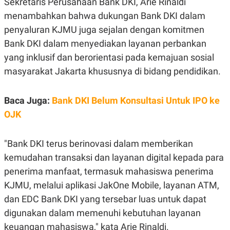
Sekretaris Perusahaan Bank DKI, Arie Rinaldi
S
A
A
G
menambahkan bahwa dukungan Bank DKI dalam
T
E
D
S
penyaluran KJMU juga sejalan dengan komitmen
A
Bank DKI dalam menyediakan layanan perbankan
T
A
yang inklusif dan berorientasi pada kemajuan sosial
K
L
masyarakat Jakarta khususnya di bidang pendidikan.
O
I
N
P
T
S
A
U
Baca Juga:
Bank DKI Belum Konsultasi Untuk IPO ke
N
S
OJK
T
V
"Bank DKI terus berinovasi dalam memberikan
JARINGAN
kemudahan transaksi dan layanan digital kepada para
penerima manfaat, termasuk mahasiswa penerima
K
P
O
R
KJMU, melalui aplikasi JakOne Mobile, layanan ATM,
N
E
dan EDC Bank DKI yang tersebar luas untuk dapat
T
S
A
S
digunakan dalam memenuhi kebutuhan layanan
N
R
A
E
keuangan mahasiswa," kata Arie Rinaldi.