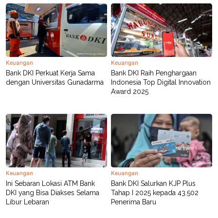
R
T
I
S
I
N
G
K
Keuangan
Keuangan
G
M
Bank DKI Perkuat Kerja Sama
Bank DKI Raih Penghargaan
E
dengan Universitas Gunadarma
Indonesia Top Digital Innovation
D
Award 2025
I
A
.
I
D
SITEMAP
PROFILE
TERM
OF
Keuangan
Keuangan
USE
Ini Sebaran Lokasi ATM Bank
Bank DKI Salurkan KJP Plus
PEDOMAN
DKI yang Bisa Diakses Selama
Tahap I 2025 kepada 43.502
PEMBERITAAN
Libur Lebaran
Penerima Baru
SIBER
PRIVACY