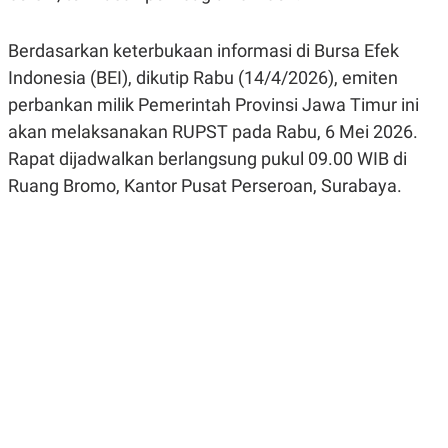
R
G
S
I
O
O
Berdasarkan keterbukaan informasi di Bursa Efek
N
N
Indonesia (BEI), dikutip Rabu (14/4/2026), emiten
A
A
L
L
perbankan milik Pemerintah Provinsi Jawa Timur ini
F
I
akan melaksanakan RUPST pada Rabu, 6 Mei 2026.
N
A
Rapat dijadwalkan berlangsung pukul 09.00 WIB di
N
Ruang Bromo, Kantor Pusat Perseroan, Surabaya.
C
E
Y
C
A
A
N
R
G
I
T
T
E
A
R
H
.
U
.
.
K
L
E
I
S
F