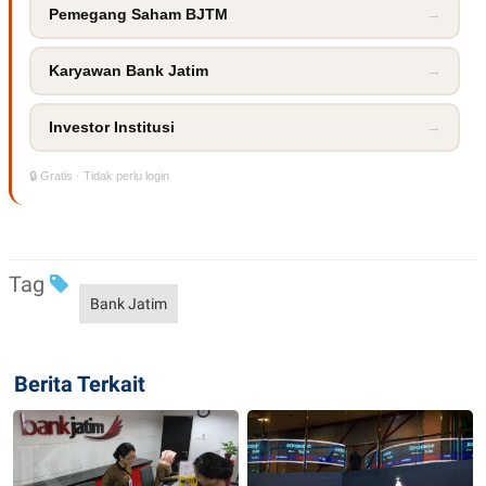
R
T
Pemegang Saham BJTM
→
I
S
I
Karyawan Bank Jatim
→
N
G
K
Investor Institusi
→
G
M
E
🔒 Gratis · Tidak perlu login
D
I
A
.
I
Tag
D
Bank Jatim
SITEMAP
PROFILE
TERM
OF
Berita Terkait
USE
PEDOMAN
PEMBERITAAN
SIBER
PRIVACY