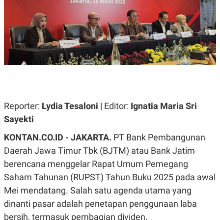
A
A
S
L
I
K
I
E
N
U
D
A
U
N
S
G
T
A
R
N
I
P
I
Reporter:
Lydia Tesaloni
| Editor:
Ignatia Maria Sri
E
N
Sayekti
L
T
U
E
A
R
KONTAN.CO.ID - JAKARTA.
PT Bank Pembangunan
N
N
Daerah Jawa Timur Tbk (BJTM) atau Bank Jatim
G
A
U
S
berencana menggelar Rapat Umum Pemegang
S
I
A
O
Saham Tahunan (RUPST) Tahun Buku 2025 pada awal
H
N
Mei mendatang. Salah satu agenda utama yang
A
A
L
dinanti pasar adalah penetapan penggunaan laba
P
R
bersih, termasuk pembagian dividen.
E
E