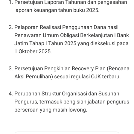
Persetujuan Laporan Tahunan dan pengesahan
N
S
laporan keuangan tahun buku 2025.
E
E
W
R
S
E
S
M
Pelaporan Realisasi Penggunaan Dana hasil
E
O
T
N
Penawaran Umum Obligasi Berkelanjutan I Bank
U
I
Jatim Tahap I Tahun 2025 yang dieksekusi pada
P
A
1 Oktober 2025.
A
K
D
I
V
L
A
Persetujuan Pengkinian Recovery Plan (Rencana
S
K
Aksi Pemulihan) sesuai regulasi OJK terbaru.
O
R
P
Perubahan Struktur Organisasi dan Susunan
O
R
Pengurus, termasuk pengisian jabatan pengurus
A
S
perseroan yang masih lowong.
I
K
N
I
A
L
T