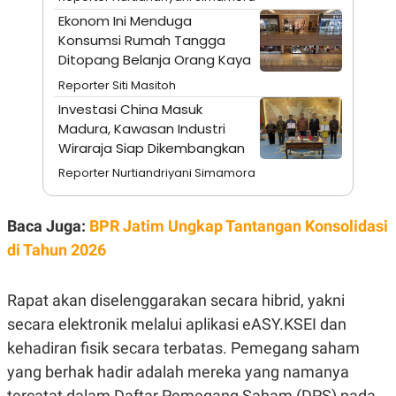
S
A
A
G
Ekonom Ini Menduga
T
E
Konsumsi Rumah Tangga
D
S
Ditopang Belanja Orang Kaya
A
T
Reporter Siti Masitoh
A
Investasi China Masuk
K
L
Madura, Kawasan Industri
O
I
N
P
Wiraraja Siap Dikembangkan
T
S
A
U
Reporter Nurtiandriyani Simamora
N
S
T
V
Baca Juga:
BPR Jatim Ungkap Tantangan Konsolidasi
di Tahun 2026
JARINGAN
Rapat akan diselenggarakan secara hibrid, yakni
K
P
O
R
secara elektronik melalui aplikasi eASY.KSEI dan
N
E
T
S
kehadiran fisik secara terbatas. Pemegang saham
A
S
yang berhak hadir adalah mereka yang namanya
N
R
A
E
tercatat dalam Daftar Pemegang Saham (DPS) pada