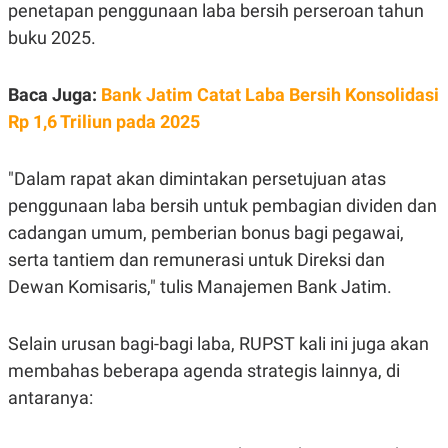
E
penetapan penggunaan laba bersih perseroan tahun
R
buku 2025.
F
B
O
U
K
S
Baca Juga:
Bank Jatim Catat Laba Bersih Konsolidasi
U
I
S
N
Rp 1,6 Triliun pada 2025
E
S
S
I
"Dalam rapat akan dimintakan persetujuan atas
N
penggunaan laba bersih untuk pembagian dividen dan
S
I
cadangan umum, pemberian bonus bagi pegawai,
G
H
serta tantiem dan remunerasi untuk Direksi dan
T
Dewan Komisaris," tulis Manajemen Bank Jatim.
S
B
T
E
O
L
Selain urusan bagi-bagi laba, RUPST kali ini juga akan
C
A
K
N
membahas beberapa agenda strategis lainnya, di
S
J
E
A
antaranya:
T
O
U
N
P