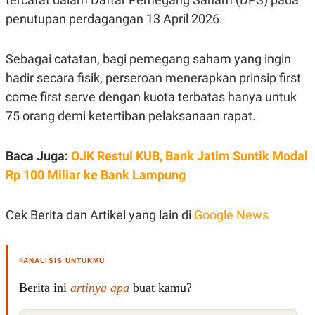
C
L
A
E
penutupan perdagangan 13 April 2026.
D
A
E
S
M
E
Sebagai catatan, bagi pemegang saham yang ingin
Y
.
I
hadir secara fisik, perseroan menerapkan prinsip first
D
come first serve dengan kuota terbatas hanya untuk
L
K
A
I
75 orang demi ketertiban pelaksanaan rapat.
N
N
G
E
G
R
Baca Juga:
OJK Restui KUB, Bank Jatim Suntik Modal
A
J
N
A
Rp 100 Miliar ke Bank Lampung
A
E
N
M
C
I
E
T
Cek Berita dan Artikel yang lain di
Google News
T
E
A
N
K
ANALISIS UNTUKMU
E
A
P
D
Berita ini
artinya apa
buat kamu?
A
V
P
E
E
R