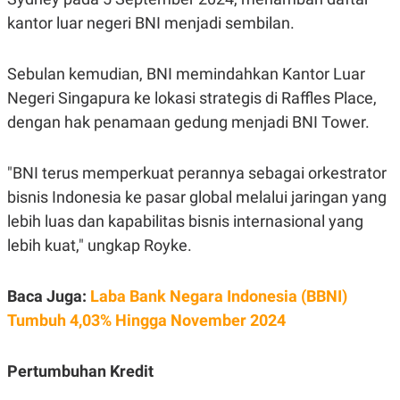
C
L
A
E
kantor luar negeri BNI menjadi sembilan.
D
A
E
S
M
E
Sebulan kemudian, BNI memindahkan Kantor Luar
Y
.
I
Negeri Singapura ke lokasi strategis di Raffles Place,
D
dengan hak penamaan gedung menjadi BNI Tower.
L
K
A
I
N
N
G
E
"BNI terus memperkuat perannya sebagai orkestrator
G
R
bisnis Indonesia ke pasar global melalui jaringan yang
A
J
N
A
lebih luas dan kapabilitas bisnis internasional yang
A
E
N
M
lebih kuat," ungkap Royke.
C
I
E
T
T
E
Baca Juga:
Laba Bank Negara Indonesia (BBNI)
A
N
K
Tumbuh 4,03% Hingga November 2024
E
A
P
D
A
V
Pertumbuhan Kredit
P
E
E
R