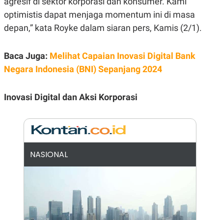
agresif di sektor korporasi dan konsumer. Kami
E
R
optimistis dapat menjaga momentum ini di masa
F
B
depan,” kata Royke dalam siaran pers, Kamis (2/1).
O
U
K
S
U
I
S
N
Baca Juga:
Melihat Capaian Inovasi Digital Bank
E
Negara Indonesia (BNI) Sepanjang 2024
S
S
I
N
Inovasi Digital dan Aksi Korporasi
S
I
G
H
T
S
B
NASIONAL
T
E
O
L
C
A
K
N
S
J
E
A
T
O
U
N
P