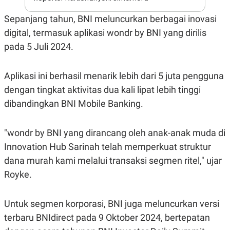
A
I
S
V
Sepanjang tahun, BNI meluncurkan berbagai inovasi
K
E
E
digital, termasuk aplikasi wondr by BNI yang dirilis
M
E
pada 5 Juli 2024.
N
T
E
Aplikasi ini berhasil menarik lebih dari 5 juta pengguna
R
I
dengan tingkat aktivitas dua kali lipat lebih tinggi
A
N
dibandingkan BNI Mobile Banking.
L
E
"wondr by BNI yang dirancang oleh anak-anak muda di
S
T
Innovation Hub Sarinah telah memperkuat struktur
A
R
dana murah kami melalui transaksi segmen ritel," ujar
I
Royke.
KANAL
Untuk segmen korporasi, BNI juga meluncurkan versi
terbaru BNIdirect pada 9 Oktober 2024, bertepatan
P
I
U
M