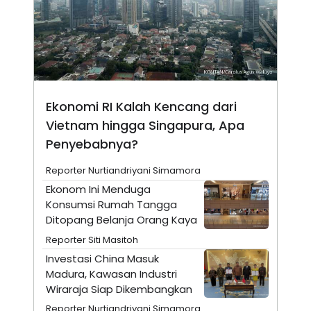
N
S
E
E
W
R
S
E
S
M
E
O
T
N
U
I
P
A
Ekonomi RI Kalah Kencang dari
A
K
Vietnam hingga Singapura, Apa
D
I
Penyebabnya?
V
L
A
S
Reporter Nurtiandriyani Simamora
K
O
Ekonom Ini Menduga
R
Konsumsi Rumah Tangga
P
Ditopang Belanja Orang Kaya
O
R
Reporter Siti Masitoh
A
S
Investasi China Masuk
I
Madura, Kawasan Industri
K
N
Wiraraja Siap Dikembangkan
I
A
L
T
Reporter Nurtiandriyani Simamora