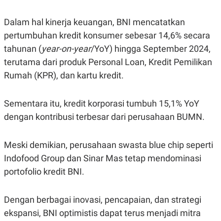
R
T
I
S
Dalam hal kinerja keuangan, BNI mencatatkan
I
pertumbuhan kredit konsumer sebesar 14,6% secara
N
G
tahunan (
year-on-year
/YoY) hingga September 2024,
K
terutama dari produk Personal Loan, Kredit Pemilikan
G
M
Rumah (KPR), dan kartu kredit.
E
D
I
Sementara itu, kredit korporasi tumbuh 15,1% YoY
A
.
dengan kontribusi terbesar dari perusahaan BUMN.
I
D
Meski demikian, perusahaan swasta blue chip seperti
Indofood Group dan Sinar Mas tetap mendominasi
SITEMAP
PROFILE
TERM
portofolio kredit BNI.
OF
USE
PEDOMAN
Dengan berbagai inovasi, pencapaian, dan strategi
PEMBERITAAN
SIBER
ekspansi, BNI optimistis dapat terus menjadi mitra
PRIVACY