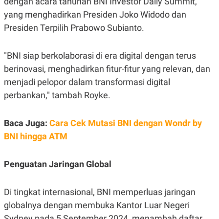
dengan acara tahunan BNI Investor Daily Summit,
S
A
A
G
yang menghadirkan Presiden Joko Widodo dan
T
E
D
S
Presiden Terpilih Prabowo Subianto.
A
T
A
"BNI siap berkolaborasi di era digital dengan terus
K
L
berinovasi, menghadirkan fitur-fitur yang relevan, dan
O
I
N
P
menjadi pelopor dalam transformasi digital
T
S
A
U
perbankan," tambah Royke.
N
S
T
V
Baca Juga:
Cara Cek Mutasi BNI dengan Wondr by
BNI hingga ATM
JARINGAN
Penguatan Jaringan Global
K
P
O
R
N
E
T
S
Di tingkat internasional, BNI memperluas jaringan
A
S
globalnya dengan membuka Kantor Luar Negeri
N
R
A
E
Sydney pada 5 September 2024, menambah daftar