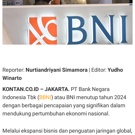
A
A
S
L
I
K
I
E
N
U
D
A
U
N
S
G
T
A
R
N
I
P
I
E
N
Reporter:
Nurtiandriyani Simamora
| Editor:
Yudho
L
T
Winarto
U
E
A
R
N
N
KONTAN.CO.ID – JAKARTA.
PT Bank Negara
G
A
Indonesia Tbk (
BBNI
) atau BNI menutup tahun 2024
U
S
S
I
dengan berbagai pencapaian yang signifikan dalam
A
O
H
N
mendukung pertumbuhan ekonomi nasional.
A
A
L
P
R
Melalui ekspansi bisnis dan penguatan jaringan global,
E
E