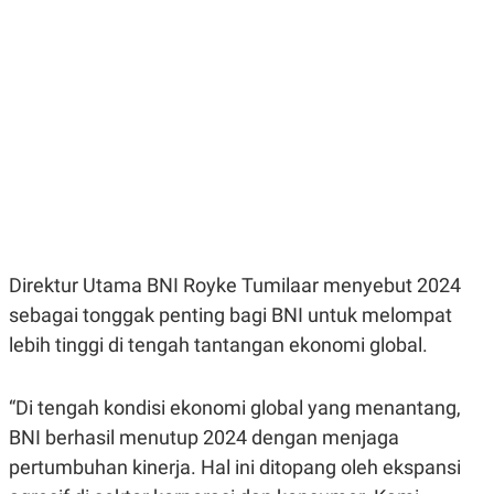
E
E
H
S
A
T
T
Y
A
L
N
E
E
A
N
N
G
A
L
L
I
I
S
S
H
I
S
E
K
Direktur Utama BNI Royke Tumilaar menyebut 2024
X
O
E
L
sebagai tonggak penting bagi BNI untuk melompat
C
O
U
M
lebih tinggi di tengah tantangan ekonomi global.
T
I
V
“Di tengah kondisi ekonomi global yang menantang,
E
C
BNI berhasil menutup 2024 dengan menjaga
O
R
pertumbuhan kinerja. Hal ini ditopang oleh ekspansi
N