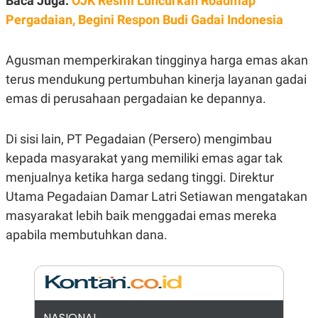
Baca Juga:
OJK Resmi Luncurkan Roadmap
E
R
Pergadaian, Begini Respon Budi Gadai Indonesia
F
B
O
U
K
S
Agusman memperkirakan tingginya harga emas akan
U
I
terus mendukung pertumbuhan kinerja layanan gadai
S
N
E
emas di perusahaan pergadaian ke depannya.
S
S
I
N
Di sisi lain, PT Pegadaian (Persero) mengimbau
S
kepada masyarakat yang memiliki emas agar tak
I
G
menjualnya ketika harga sedang tinggi. Direktur
H
T
Utama Pegadaian Damar Latri Setiawan mengatakan
S
B
masyarakat lebih baik menggadai emas mereka
T
E
O
L
apabila membutuhkan dana.
C
A
K
N
S
J
E
A
T
O
U
N
P
NASIONAL