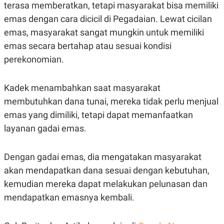
C
L
terasa memberatkan, tetapi masyarakat bisa memiliki
A
E
emas dengan cara dicicil di Pegadaian. Lewat cicilan
D
A
E
S
emas, masyarakat sangat mungkin untuk memiliki
M
E
Y
.
emas secara bertahap atau sesuai kondisi
I
perekonomian.
D
L
K
A
I
Kadek menambahkan saat masyarakat
N
N
G
E
membutuhkan dana tunai, mereka tidak perlu menjual
G
R
A
J
emas yang dimiliki, tetapi dapat memanfaatkan
N
A
layanan gadai emas.
A
E
N
M
C
I
E
T
Dengan gadai emas, dia mengatakan masyarakat
T
E
A
N
akan mendapatkan dana sesuai dengan kebutuhan,
K
kemudian mereka dapat melakukan pelunasan dan
E
A
mendapatkan emasnya kembali.
P
D
A
V
P
E
E
R