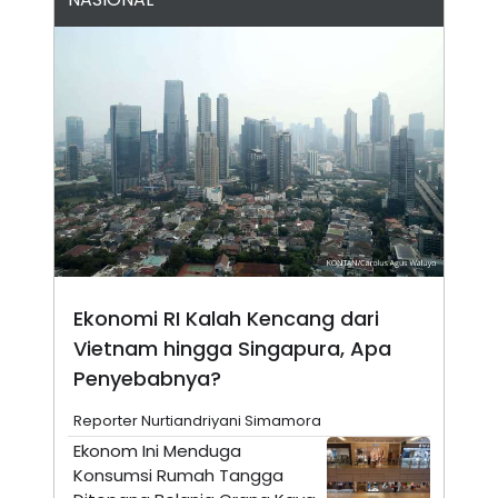
N
S
E
E
W
R
S
E
S
M
E
O
T
N
U
I
P
A
A
K
D
I
V
L
A
S
K
O
Ekonomi RI Kalah Kencang dari
R
P
Vietnam hingga Singapura, Apa
O
R
Penyebabnya?
A
S
Reporter Nurtiandriyani Simamora
I
Ekonom Ini Menduga
K
N
I
A
Konsumsi Rumah Tangga
L
T