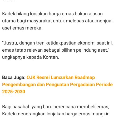
S
A
A
G
T
E
Kadek bilang lonjakan harga emas bukan alasan
D
S
A
utama bagi masyarakat untuk melepas atau menjual
T
A
aset emas mereka.
K
L
O
I
N
P
"Justru, dengan tren ketidakpastian ekonomi saat ini,
T
S
emas tetap relevan sebagai pilihan pelindung aset,"
A
U
N
S
ungkapnya kepada Kontan.
T
V
Baca Juga:
OJK Resmi Luncurkan Roadmap
JARINGAN
Pengembangan dan Penguatan Pergadaian Periode
K
P
2025-2030
O
R
N
E
T
S
Bagi nasabah yang baru berencana membeli emas,
A
S
N
R
Kadek menerangkan lonjakan harga emas mungkin
A
E