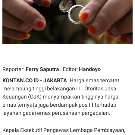
A
A
S
L
I
K
I
E
N
U
D
A
U
N
S
G
T
A
R
N
I
P
I
E
N
Reporter:
Ferry Saputra
| Editor:
Handoyo
L
T
U
E
KONTAN.CO.ID - JAKARTA
. Harga emas tercatat
A
R
N
N
melambung tinggi belakangan ini. Otoritas Jasa
G
A
Keuangan (OJK) menyampaikan tingginya harga
U
S
S
I
emas ternyata juga berdampak positif terhadap
A
O
H
N
layanan gadai emas perusahaan pergadaian.
A
A
L
P
R
Kepala Eksekutif Pengawas Lembaga Pembiayaan,
E
E