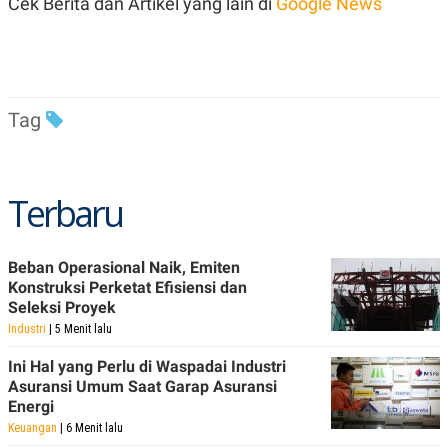
Cek Berita dan Artikel yang lain di
Google News
R
T
I
S
I
N
G
K
Tag
G
M
E
D
I
Terbaru
A
.
I
D
Beban Operasional Naik, Emiten
Konstruksi Perketat Efisiensi dan
Seleksi Proyek
Industri
| 5 Menit lalu
SITEMAP
PROFILE
TERM
OF
Ini Hal yang Perlu di Waspadai Industri
USE
Asuransi Umum Saat Garap Asuransi
PEDOMAN
Energi
PEMBERITAAN
SIBER
Keuangan
| 6 Menit lalu
PRIVACY