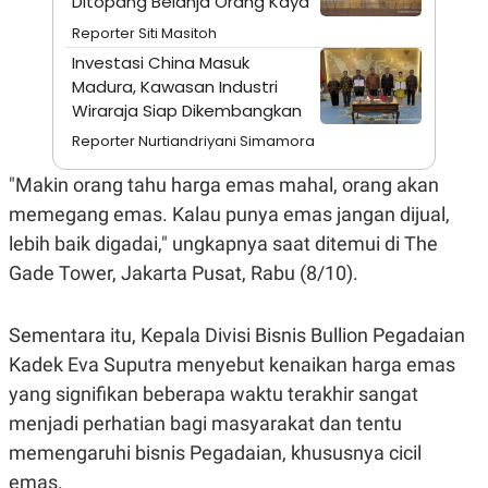
Ditopang Belanja Orang Kaya
A
I
S
V
Reporter Siti Masitoh
K
E
E
Investasi China Masuk
M
Madura, Kawasan Industri
E
Wiraraja Siap Dikembangkan
N
T
Reporter Nurtiandriyani Simamora
E
R
I
"Makin orang tahu harga emas mahal, orang akan
A
memegang emas. Kalau punya emas jangan dijual,
N
lebih baik digadai," ungkapnya saat ditemui di The
L
E
Gade Tower, Jakarta Pusat, Rabu (8/10).
S
T
A
R
Sementara itu, Kepala Divisi Bisnis Bullion Pegadaian
I
Kadek Eva Suputra menyebut kenaikan harga emas
yang signifikan beberapa waktu terakhir sangat
KANAL
menjadi perhatian bagi masyarakat dan tentu
memengaruhi bisnis Pegadaian, khususnya cicil
P
I
U
M
emas.