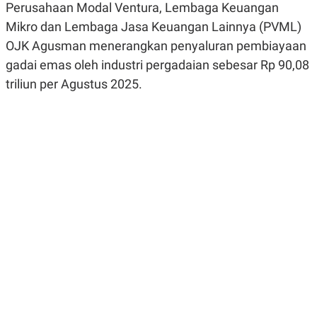
Perusahaan Modal Ventura, Lembaga Keuangan
R
G
S
I
Mikro dan Lembaga Jasa Keuangan Lainnya (PVML)
O
O
N
N
OJK Agusman menerangkan penyaluran pembiayaan
A
A
gadai emas oleh industri pergadaian sebesar Rp 90,08
L
L
F
triliun per Agustus 2025.
I
N
A
N
C
E
Y
C
A
A
N
R
G
I
T
T
E
A
R
H
.
U
.
.
K
L
E
I
S
F