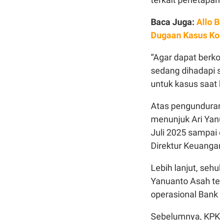
Baca Juga:
Allo 
Dugaan Kasus Kor
“Agar dapat berk
sedang dihadapi 
untuk kasus saat 
Atas pengunduran 
menunjuk Ari Yanu
Juli 2025 sampai 
Direktur Keuangan
Lebih lanjut, seh
Yanuanto Asah t
operasional Bank
Sebelumnya, KPK