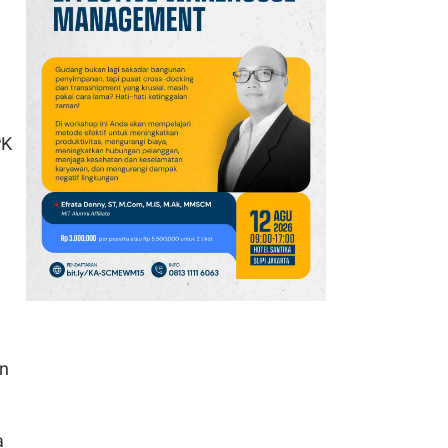
PK
an
a