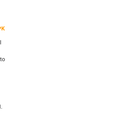
PK
l
to
I.