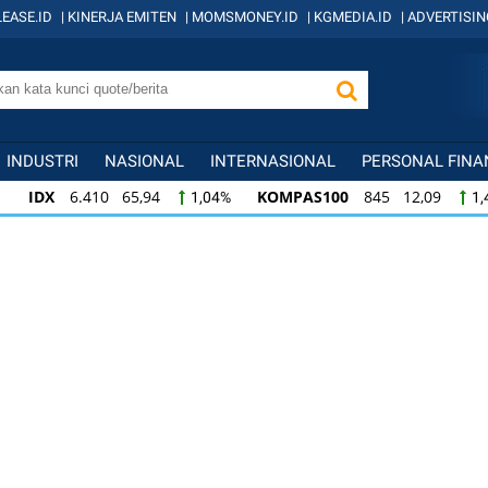
EASE.ID
|
KINERJA EMITEN
|
MOMSMONEY.ID
|
KGMEDIA.ID
|
ADVERTISIN
INDUSTRI
NASIONAL
INTERNASIONAL
PERSONAL FINA
IDX
6.410 65,94
KOMPAS100
845 12,09
1,04%
1,
KOMPAS100
845 12,09
LQ45
640 9,44
1,45%
1,5
LQ45
640 9,44
ISSI
222 2,82
IDX3
1,50%
1,29%