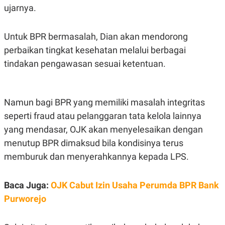
C
L
ujarnya.
A
E
D
A
E
S
M
E
Untuk BPR bermasalah, Dian akan mendorong
Y
.
perbaikan tingkat kesehatan melalui berbagai
I
D
tindakan pengawasan sesuai ketentuan.
L
K
A
I
N
N
G
E
Namun bagi BPR yang memiliki masalah integritas
G
R
A
J
seperti fraud atau pelanggaran tata kelola lainnya
N
A
A
E
yang mendasar, OJK akan menyelesaikan dengan
N
M
menutup BPR dimaksud bila kondisinya terus
C
I
E
T
memburuk dan menyerahkannya kepada LPS.
T
E
A
N
K
Baca Juga:
OJK Cabut Izin Usaha Perumda BPR Bank
E
A
P
D
Purworejo
A
V
P
E
E
R