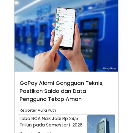
N
S
E
E
W
R
S
E
S
M
E
O
T
N
U
I
P
A
A
K
D
I
V
L
A
S
K
O
GoPay Alami Gangguan Teknis,
R
P
Pastikan Saldo dan Data
O
Pengguna Tetap Aman
R
A
S
Reporter Aura Putri
I
Laba BCA Naik Jadi Rp 29,5
K
N
Triliun pada Semester I-2026
I
A
L
T