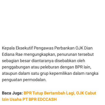
E
E
H
S
A
T
T
Y
A
L
N
E
E
A
N
N
G
A
L
L
I
I
S
S
Kepala Eksekutif Pengawas Perbankan OJK Dian
H
I
S
Ediana Rae mengungkapkan, penurunan tersebut
E
K
sebagian besar diantaranya disebabkan oleh
X
O
E
L
penggabungan atau peleburan dengan BPR lain,
C
O
U
M
ataupun dalam satu grup kepemilikan dalam rangka
T
penguatan permodalan.
I
V
E
C
Baca Juga:
BPR Tutup Bertambah Lagi, OJK Cabut
O
R
Izin Usaha PT BPR EDCCASH
N