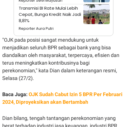
Reporter Selvi Mayasari
A
I
S
V
Transmisi BI Rate Mulai Lebih
K
E
Cepat, Bunga Kredit Naik Jadi
E
8,81%
M
E
Reporter Aura Putri
N
T
E
"OJK pada posisi sangat mendukung untuk
R
menjadikan seluruh BPR sebagai bank yang bisa
I
A
diandalkan oleh masyarakat, terpercaya, efisien dan
N
terus meningkatkan kontribusinya bagi
L
E
perekonomian," kata Dian dalam keterangan resmi,
S
T
Selasa (27/2).
A
R
I
Baca Juga:
OJK Sudah Cabut Izin 5 BPR Per Februari
2024, Diproyeksikan akan Bertambah
KANAL
Dian bilang, tengah tantangan perekonomian yang
P
I
U
M
berat terhadap industri jasa keuangan, industri BPR