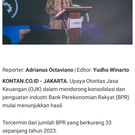
A
A
S
L
I
K
I
E
N
U
D
A
U
N
S
G
T
A
R
N
I
P
I
E
N
Reporter:
Adrianus Octaviano
| Editor:
Yudho Winarto
L
T
U
E
KONTAN.CO.ID - JAKARTA.
Upaya Otoritas Jasa
A
R
N
N
Keuangan (OJK) dalam mendorong konsolidasi dan
G
A
penguatan industri Bank Perekonomian Rakyat (BPR)
U
S
S
I
mulai menunjukkan hasil.
A
O
H
N
A
A
L
Tercermin dari jumlah BPR yang berkurang 33
P
R
sepanjang tahun 2023.
E
E