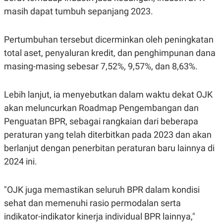
S
A
masih dapat tumbuh sepanjang 2023.
A
G
T
E
D
S
A
Pertumbuhan tersebut dicerminkan oleh peningkatan
T
A
total aset, penyaluran kredit, dan penghimpunan dana
K
L
masing-masing sebesar 7,52%, 9,57%, dan 8,63%.
O
I
N
P
T
S
Lebih lanjut, ia menyebutkan dalam waktu dekat OJK
A
U
N
S
akan meluncurkan Roadmap Pengembangan dan
T
V
Penguatan BPR, sebagai rangkaian dari beberapa
peraturan yang telah diterbitkan pada 2023 dan akan
JARINGAN
berlanjut dengan penerbitan peraturan baru lainnya di
2024 ini.
K
P
O
R
N
E
"OJK juga memastikan seluruh BPR dalam kondisi
T
S
A
S
sehat dan memenuhi rasio permodalan serta
N
R
indikator-indikator kinerja individual BPR lainnya,"
A
E