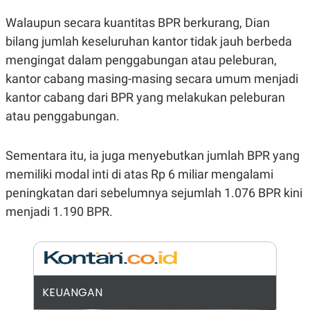
E
R
Walaupun secara kuantitas BPR berkurang, Dian
F
B
bilang jumlah keseluruhan kantor tidak jauh berbeda
O
U
K
S
mengingat dalam penggabungan atau peleburan,
U
I
S
N
kantor cabang masing-masing secara umum menjadi
E
kantor cabang dari BPR yang melakukan peleburan
S
S
atau penggabungan.
I
N
S
Sementara itu, ia juga menyebutkan jumlah BPR yang
I
G
memiliki modal inti di atas Rp 6 miliar mengalami
H
T
peningkatan dari sebelumnya sejumlah 1.076 BPR kini
S
B
menjadi 1.190 BPR.
T
E
O
L
C
A
K
N
S
J
E
A
T
O
KEUANGAN
U
N
P