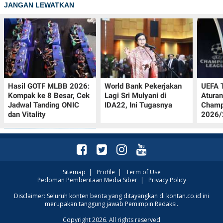
JANGAN LEWATKAN
Hasil GOTF MLBB 2026:
World Bank Pekerjakan
UEFA 
Kompak ke 8 Besar, Cek
Lagi Sri Mulyani di
Aturan
Jadwal Tanding ONIC
IDA22, Ini Tugasnya
Champ
dan Vitality
2026/2
Sitemap
|
Profile
|
Term of Use
Pedoman Pemberitaan Media Siber
|
Privacy Policy
Intip Prakiraan Cuaca
Disclaimer: Seluruh konten berita yang ditayangkan di kontan.co.id ini
merupakan tanggung jawab Pemimpin Redaksi.
Sumsel Kamis (6/8):
Hujan Ringan
Copyright 2026. All rights reserved