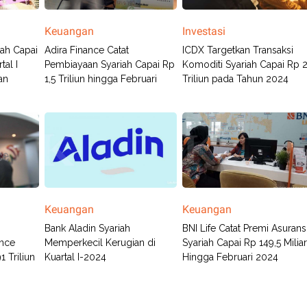
Keuangan
Investasi
ah Capai
Adira Finance Catat
ICDX Targetkan Transaksi
tal I
Pembiayaan Syariah Capai Rp
Komoditi Syariah Capai Rp 2
an
1,5 Triliun hingga Februari
Triliun pada Tahun 2024
Keuangan
Keuangan
Bank Aladin Syariah
BNI Life Catat Premi Asurans
ance
Memperkecil Kerugian di
Syariah Capai Rp 149,5 Milia
1 Triliun
Kuartal I-2024
Hingga Februari 2024