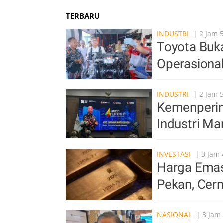
TERBARU
INDUSTRI
| 2 Jam 
Toyota Buka
Operasiona
INDUSTRI
| 2 Jam 
Kemenperin 
Industri Ma
INVESTASI
| 3 Jam 
Harga Emas 
Pekan, Cer
NASIONAL
| 3 Jam 