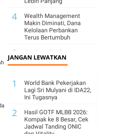
Lebih Panjang
4
Wealth Management
Makin Diminati, Dana
Kelolaan Perbankan
Terus Bertumbuh
5
Prudential Indonesia
JANGAN LEWATKAN
Terapkan AI Mulai Sisi
ah
Operasional hingga
Pengelolaan Risiko
1
World Bank Pekerjakan
6
Saham Big Banks
Lagi Sri Mulyani di IDA22,
Bergerak Variatif,
Ini Tugasnya
Sentimen Dana SAL Jadi
da
2
Penopang
Hasil GOTF MLBB 2026:
Kompak ke 8 Besar, Cek
7
Perbankan Genjot Bisnis
Jadwal Tanding ONIC
Wealth Management
dan Vitality