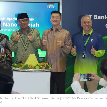
ari hasil spin oof UUS Bank Sinarmas, Kamis (18/1/2024). Kelolaan Tabungan Ha
24