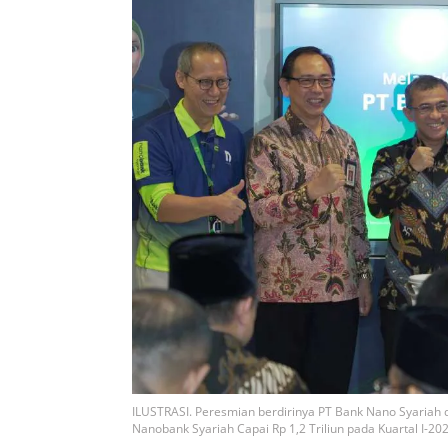
ILUSTRASI. Peresmian berdirinya PT Bank Nano Syariah d
Nanobank Syariah Capai Rp 1,2 Triliun pada Kuartal I-20