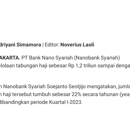
driyani Simamora
| Editor:
Noverius Laoli
JAKARTA.
PT Bank Nano Syariah (Nanobank Syariah)
olaan tabungan haji sebesar Rp 1,2 triliun sampai deng
n Nanobank Syariah Soejanto Seotjijo mengatakan, juml
n haji tersebut tumbuh sebesar 22% secara tahunan (yea
 dibandingkan periode Kuartal I-2023.