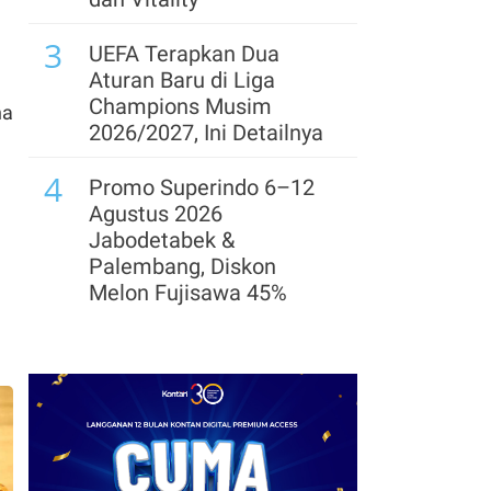
8
3
Amartha Sebut
UEFA Terapkan Dua
Penguatan Modal Jadi
Aturan Baru di Liga
Fondasi Keberlanjutan
Champions Musim
na
Industri Fintech Lending
2026/2027, Ini Detailnya
9
4
BNI Kantongi Dana SAL
Promo Superindo 6–12
Rp 18,5 Triliun dari
Agustus 2026
Pemerintah
Jabodetabek &
Palembang, Diskon
10
ACC Melihat Peluang
Melon Fujisawa 45%
Meningkatkan
5
Pembiayaan Sektor
Prediksi Persib vs
Produktif Masih Terbuka
Persebaya di Final Piala
Presiden 2026: Susunan
Pemain & Skor
6
Ada 3 Emiten Pendatang