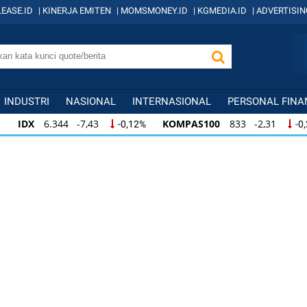
EASE.ID
|
KINERJA EMITEN
|
MOMSMONEY.ID
|
KGMEDIA.ID
|
ADVERTISIN
INDUSTRI
NASIONAL
INTERNASIONAL
PERSONAL FINA
IDX
6.344 -7,43
KOMPAS100
833 -2,31
-0,12%
-0
IDX
6.344 -7,43
KOMPAS100
833 -2,31
-0,12%
-0,
KOMPAS100
833 -2,31
LQ45
631 -3,13
-0,28%
-0,