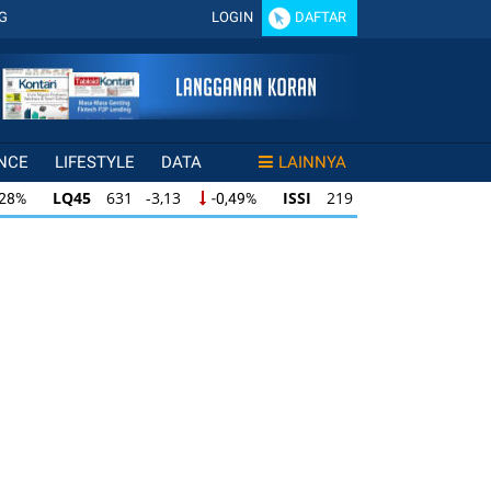
G
LOGIN
DAFTAR
NCE
LIFESTYLE
DATA
LAINNYA
LQ45
631 -3,13
ISSI
219 -0,63
,28%
-0,49%
-0,29%
LQ45
631 -3,13
ISSI
219 -0,63
28%
-0,49%
-0,29%
ISSI
219 -0,63
IDX30
354 -1,64
49%
-0,29%
-0,46%