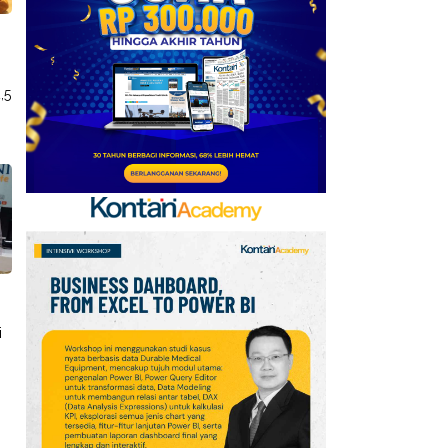
Baru, Ini Daftar 54
Saham HSC BEI per 6
Agustus 2026
,5
7
UEFA hingga Luis Figo,
Ini Daftar Pihak yang
Menentang Gianni
Infantino
8
Krisis Migrasi Ancam
Status Maroko sebagai
Tuan Rumah Piala Dunia
2030
i
9
Promo Super Hemat
r
Indomaret 6–19 Agustus
2026, Diskon Kebutuhan
Rumah hingga 40%