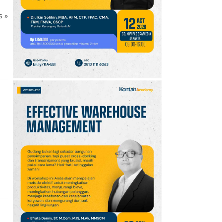
10
Jadwal Persija vs Arema
ks
»
FC Perebutan Juara 3
Piala Presiden 2026,
Kick-off Sore Ini