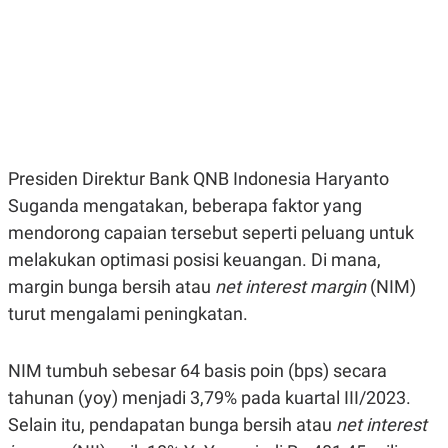
E
E
H
S
A
T
T
Y
A
L
N
E
E
A
N
N
G
A
L
L
I
I
Presiden Direktur Bank QNB Indonesia Haryanto
S
S
H
I
Suganda mengatakan, beberapa faktor yang
S
mendorong capaian tersebut seperti peluang untuk
E
K
melakukan optimasi posisi keuangan. Di mana,
X
O
E
L
margin bunga bersih atau
net interest margin
(NIM)
C
O
U
M
turut mengalami peningkatan.
T
I
V
NIM tumbuh sebesar 64 basis poin (bps) secara
E
C
tahunan (yoy) menjadi 3,79% pada kuartal III/2023.
O
R
Selain itu, pendapatan bunga bersih atau
net interest
N