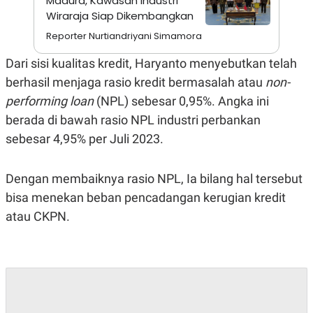
Madura, Kawasan Industri
A
I
Wiraraja Siap Dikembangkan
S
V
K
E
Reporter Nurtiandriyani Simamora
E
M
E
Dari sisi kualitas kredit, Haryanto menyebutkan telah
N
berhasil menjaga rasio kredit bermasalah atau
non-
T
E
performing loan
(NPL) sebesar 0,95%. Angka ini
R
I
berada di bawah rasio NPL industri perbankan
A
sebesar 4,95% per Juli 2023.
N
L
E
Dengan membaiknya rasio NPL, Ia bilang hal tersebut
S
T
bisa menekan beban pencadangan kerugian kredit
A
R
atau CKPN.
I
KANAL
P
I
U
M