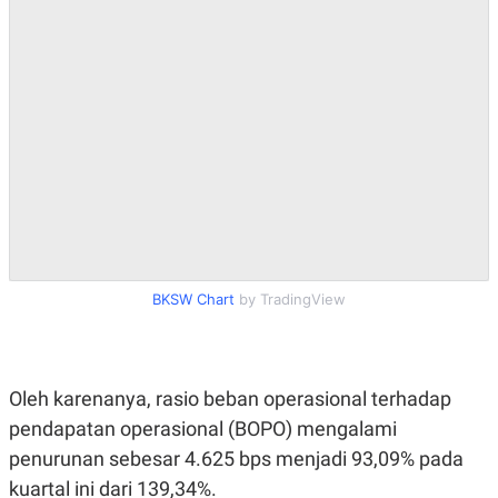
S
A
A
G
T
E
D
S
A
T
A
K
L
O
I
N
P
T
S
A
U
N
S
T
V
BKSW Chart
by TradingView
JARINGAN
K
P
O
R
Oleh karenanya, rasio beban operasional terhadap
N
E
pendapatan operasional (BOPO) mengalami
T
S
A
S
penurunan sebesar 4.625 bps menjadi 93,09% pada
N
R
A
E
kuartal ini dari 139,34%.