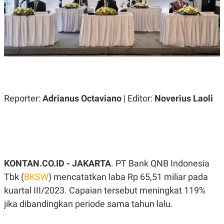
A
A
S
L
I
K
I
E
N
U
D
A
U
N
S
G
T
A
R
N
I
Reporter:
Adrianus Octaviano
| Editor:
Noverius Laoli
P
I
E
N
L
T
U
E
A
R
N
N
G
A
U
S
KONTAN.CO.ID - JAKARTA
. PT Bank QNB Indonesia
S
I
Tbk (
BKSW
) mencatatkan laba Rp 65,51 miliar pada
A
O
H
N
kuartal III/2023. Capaian tersebut meningkat 119%
A
A
L
jika dibandingkan periode sama tahun lalu.
P
R
E
E