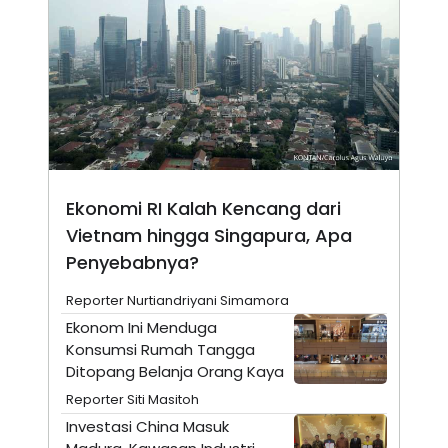
N
S
E
E
W
R
S
E
S
M
E
O
T
N
U
I
P
A
A
K
D
I
Ekonomi RI Kalah Kencang dari
V
L
A
Vietnam hingga Singapura, Apa
S
K
Penyebabnya?
O
R
Reporter Nurtiandriyani Simamora
P
O
Ekonom Ini Menduga
R
Konsumsi Rumah Tangga
A
S
Ditopang Belanja Orang Kaya
I
Reporter Siti Masitoh
K
N
I
A
Investasi China Masuk
L
T