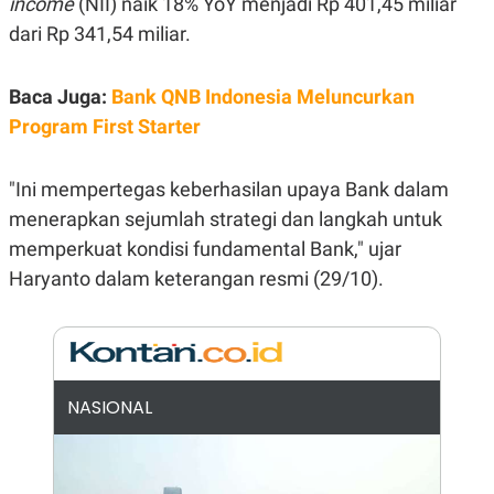
income
(NII) naik 18% YoY menjadi Rp 401,45 miliar
E
R
dari Rp 341,54 miliar.
F
B
O
U
K
S
Baca Juga:
Bank QNB Indonesia Meluncurkan
U
I
S
N
Program First Starter
E
S
S
"Ini mempertegas keberhasilan upaya Bank dalam
I
N
menerapkan sejumlah strategi dan langkah untuk
S
I
memperkuat kondisi fundamental Bank," ujar
G
Haryanto dalam keterangan resmi (29/10).
H
T
S
B
T
E
O
L
C
A
K
N
NASIONAL
S
J
E
A
T
O
U
N
P