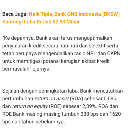
C
L
A
E
D
A
Baca Juga:
Naik Tipis, Bank QNB Indonesia (BKSW)
E
S
M
E
Kantongi Laba Bersih 52,93 Miliar
Y
.
I
D
"Ke depannya, Bank akan terus mengoptimalkan
L
K
penyaluran kredit secara hati-hati dan selektif serta
A
I
N
N
tetap berupaya mengendalikan rasio NPL dan CKPN
G
E
G
R
untuk memitigasi potensi kerugian akibat kredit
A
J
N
A
bermasalah,’ ujarnya.
A
E
N
M
C
I
E
T
Sejalan dengan peningkatan laba, Bank mencatatkan
T
E
A
N
pertumbuhan
return on asset
(ROA) sebesar 0,58%
K
dan
return on equity
(ROE) sebesar 2,09%. ROA dan
E
A
P
D
ROE Bank masing-masing tumbuh 338 bps dan 1620
A
V
bps dari tahun sebelumnya.
P
E
E
R