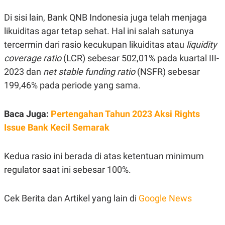
R
T
I
Di sisi lain, Bank QNB Indonesia juga telah menjaga
S
I
likuiditas agar tetap sehat. Hal ini salah satunya
N
tercermin dari rasio kecukupan likuiditas atau
liquidity
G
coverage ratio
(LCR) sebesar 502,01% pada kuartal III-
K
G
2023 dan
net stable funding ratio
(NSFR) sebesar
M
E
199,46% pada periode yang sama.
D
I
A
Baca Juga:
Pertengahan Tahun 2023 Aksi Rights
.
I
Issue Bank Kecil Semarak
D
Kedua rasio ini berada di atas ketentuan minimum
SITEMAP
PROFILE
TERM
regulator saat ini sebesar 100%.
OF
USE
PEDOMAN
Cek Berita dan Artikel yang lain di
Google News
PEMBERITAAN
SIBER
PRIVACY