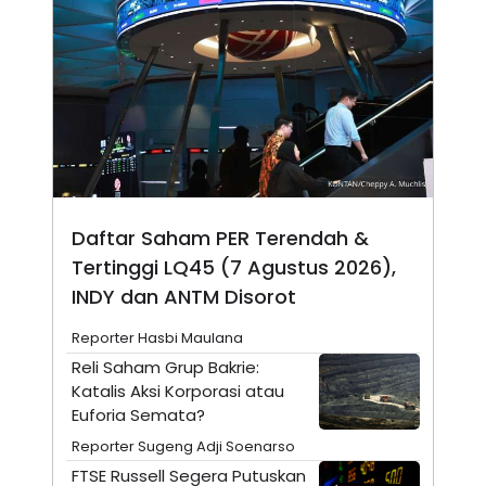
N
S
E
E
W
R
S
E
S
M
E
O
T
N
U
I
P
A
A
K
D
I
V
L
Daftar Saham PER Terendah &
A
S
Tertinggi LQ45 (7 Agustus 2026),
K
O
INDY dan ANTM Disorot
R
P
Reporter Hasbi Maulana
O
R
Reli Saham Grup Bakrie:
A
Katalis Aksi Korporasi atau
S
I
Euforia Semata?
K
N
Reporter Sugeng Adji Soenarso
I
A
FTSE Russell Segera Putuskan
L
T