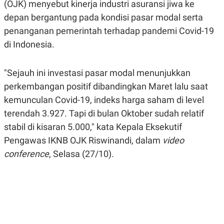
(OJK) menyebut kinerja industri asuransi jiwa ke
A
A
S
L
depan bergantung pada kondisi pasar modal serta
I
penanganan pemerintah terhadap pandemi Covid-19
K
I
di Indonesia.
E
N
U
D
A
U
N
S
"Sejauh ini investasi pasar modal menunjukkan
G
T
A
R
perkembangan positif dibandingkan Maret lalu saat
N
I
kemunculan Covid-19, indeks harga saham di level
P
I
terendah 3.927. Tapi di bulan Oktober sudah relatif
E
N
L
T
stabil di kisaran 5.000," kata Kepala Eksekutif
U
E
A
R
Pengawas IKNB OJK Riswinandi, dalam
video
N
N
conference
, Selasa (27/10).
G
A
U
S
S
I
A
O
H
N
A
A
L
P
R
E
E