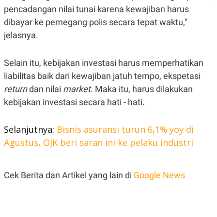
C
L
pencadangan nilai tunai karena kewajiban harus
A
E
D
A
dibayar ke pemegang polis secara tepat waktu,"
E
S
M
E
jelasnya.
Y
.
I
D
Selain itu, kebijakan investasi harus memperhatikan
L
K
liabilitas baik dari kewajiban jatuh tempo, ekspetasi
A
I
N
N
return
dan nilai
market
. Maka itu, harus dilakukan
G
E
G
R
kebijakan investasi secara hati - hati.
A
J
N
A
A
E
Selanjutnya:
Bisnis asuransi turun 6,1% yoy di
N
M
C
I
Agustus, OJK beri saran ini ke pelaku industri
E
T
T
E
A
N
K
Cek Berita dan Artikel yang lain di
Google News
E
A
P
D
A
V
P
E
E
R