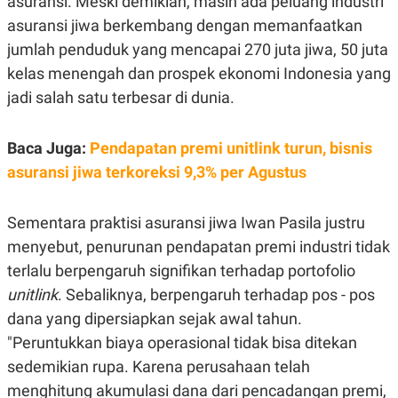
asuransi. Meski demikian, masih ada peluang industri
S
A
A
G
asuransi jiwa berkembang dengan memanfaatkan
T
E
jumlah penduduk yang mencapai 270 juta jiwa, 50 juta
D
S
A
kelas menengah dan prospek ekonomi Indonesia yang
T
A
jadi salah satu terbesar di dunia.
K
L
O
I
N
P
Baca Juga:
Pendapatan premi unitlink turun, bisnis
T
S
asuransi jiwa terkoreksi 9,3% per Agustus
A
U
N
S
T
V
Sementara praktisi asuransi jiwa Iwan Pasila justru
menyebut, penurunan pendapatan premi industri tidak
JARINGAN
terlalu berpengaruh signifikan terhadap portofolio
unitlink
. Sebaliknya, berpengaruh terhadap pos - pos
K
P
dana yang dipersiapkan sejak awal tahun.
O
R
N
E
"Peruntukkan biaya operasional tidak bisa ditekan
T
S
A
S
sedemikian rupa. Karena perusahaan telah
N
R
A
E
menghitung akumulasi dana dari pencadangan premi,