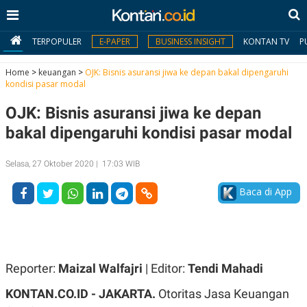
TERPOPULER
E-PAPER
BUSINESS INSIGHT
KONTAN TV
P
Home
>
keuangan
>
OJK: Bisnis asuransi jiwa ke depan bakal dipengaruhi
kondisi pasar modal
MY
OJK: Bisnis asuransi jiwa ke depan
KONTAN
bakal dipengaruhi kondisi pasar modal
Daftar
Selasa, 27 Oktober 2020 | 17:03 WIB
Masuk
Baca di App
BERITA
I
N
N
A
Reporter:
Maizal Walfajri
| Editor:
Tendi Mahadi
V
S
E
I
KONTAN.CO.ID - JAKARTA.
Otoritas Jasa Keuangan
S
O
T
N