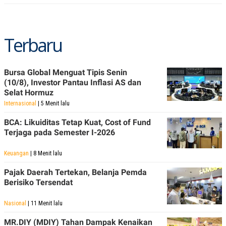
R
T
I
S
I
N
Terbaru
G
K
G
Bursa Global Menguat Tipis Senin
M
(10/8), Investor Pantau Inflasi AS dan
E
D
Selat Hormuz
I
Internasional
| 5 Menit lalu
A
.
BCA: Likuiditas Tetap Kuat, Cost of Fund
I
D
Terjaga pada Semester I-2026
Keuangan
| 8 Menit lalu
SITEMAP
PROFILE
TERM
Pajak Daerah Tertekan, Belanja Pemda
OF
Berisiko Tersendat
USE
PEDOMAN
Nasional
| 11 Menit lalu
PEMBERITAAN
SIBER
MR.DIY (MDIY) Tahan Dampak Kenaikan
PRIVACY