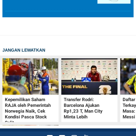
JANGAN LEWATKAN
Kepemilikan Saham
Transfer Rodri:
Daftar
RAJA oleh Pemerintah
Barcelona Ajukan
Terka
Norwegia Naik, Cek
Rp1,23 T, Man City
Masa:
Kondisi Pasca Stock
Minta Lebih
Messi
Split