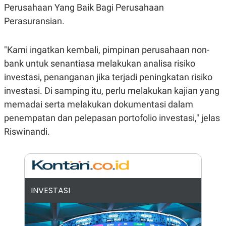
E
Perusahaan Yang Baik Bagi Perusahaan
R
Perasuransian.
F
B
O
U
K
S
U
I
"Kami ingatkan kembali, pimpinan perusahaan non-
S
N
bank untuk senantiasa melakukan analisa risiko
E
S
investasi, penanganan jika terjadi peningkatan risiko
S
I
investasi. Di samping itu, perlu melakukan kajian yang
N
memadai serta melakukan dokumentasi dalam
S
I
penempatan dan pelepasan portofolio investasi," jelas
G
H
Riswinandi.
T
S
B
T
E
O
L
C
A
K
N
INVESTASI
S
J
E
A
T
O
U
N
P