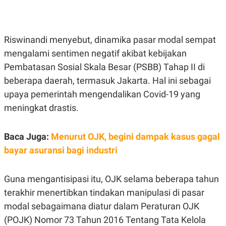
E
E
H
S
A
T
T
Y
A
L
Riswinandi menyebut, dinamika pasar modal sempat
N
E
mengalami sentimen negatif akibat kebijakan
E
A
N
N
Pembatasan Sosial Skala Besar (PSBB) Tahap II di
G
A
L
L
beberapa daerah, termasuk Jakarta. Hal ini sebagai
I
I
upaya pemerintah mengendalikan Covid-19 yang
S
S
H
I
meningkat drastis.
S
E
K
X
O
Baca Juga:
Menurut OJK, begini dampak kasus gagal
E
L
C
O
bayar asuransi bagi industri
U
M
T
I
Guna mengantisipasi itu, OJK selama beberapa tahun
V
E
terakhir menertibkan tindakan manipulasi di pasar
C
O
modal sebagaimana diatur dalam Peraturan OJK
R
(POJK) Nomor 73 Tahun 2016 Tentang Tata Kelola
N