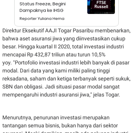
A
I
Status Freeze, Begini
S
V
Dampaknya ke IHSG
K
E
E
Reporter Yuliana Hema
M
E
Direktur Eksekutif AAJI Togar Pasaribu membenarkan,
N
T
bahwa aset asuransi jiwa yang diinvestasikan cukup
E
R
besar. Hingga kuartal II 2020, total investasi industri
I
mencapai Rp 432,87 triliun atau turun 10,5%
A
N
yoy. "Portofolio investasi industri lebih banyak di pasar
L
modal. Dari data yang kami miliki paling tinggi
E
S
reksadana, saham dan ketiga terbanyak seperti sukuk,
T
A
SBN dan obligasi. Jadi situasi pasar modal sangat
R
mempengaruhi industri asuransi jiwa," jelas Togar.
I
KANAL
Menurutnya, penurunan investasi merupakan
tantangan semua bisnis, bukan hanya dari sektor
P
I
U
M