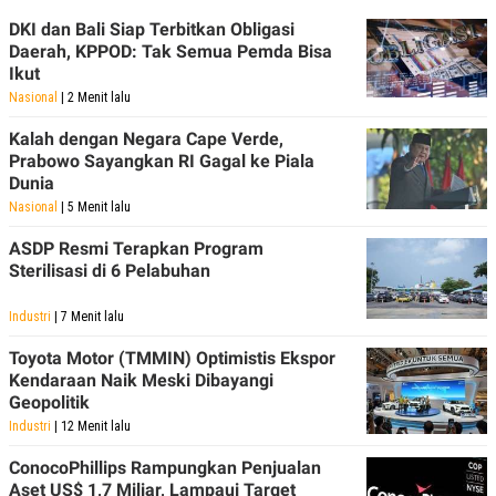
C
L
A
E
DKI dan Bali Siap Terbitkan Obligasi
D
A
Daerah, KPPOD: Tak Semua Pemda Bisa
E
S
Ikut
M
E
Y
.
Nasional
| 2 Menit lalu
I
D
Kalah dengan Negara Cape Verde,
L
K
Prabowo Sayangkan RI Gagal ke Piala
A
I
Dunia
N
N
Nasional
| 5 Menit lalu
G
E
G
R
A
J
ASDP Resmi Terapkan Program
N
A
Sterilisasi di 6 Pelabuhan
A
E
N
M
C
I
Industri
| 7 Menit lalu
E
T
T
E
Toyota Motor (TMMIN) Optimistis Ekspor
A
N
Kendaraan Naik Meski Dibayangi
K
Geopolitik
E
A
Industri
| 12 Menit lalu
P
D
A
V
ConocoPhillips Rampungkan Penjualan
P
E
E
R
Aset US$ 1,7 Miliar, Lampaui Target