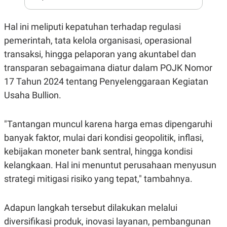
A
I
S
V
K
E
Hal ini meliputi kepatuhan terhadap regulasi
E
M
pemerintah, tata kelola organisasi, operasional
E
N
transaksi, hingga pelaporan yang akuntabel dan
T
transparan sebagaimana diatur dalam POJK Nomor
E
R
17 Tahun 2024 tentang Penyelenggaraan Kegiatan
I
A
Usaha Bullion.
N
L
E
"Tantangan muncul karena harga emas dipengaruhi
S
banyak faktor, mulai dari kondisi geopolitik, inflasi,
T
A
kebijakan moneter bank sentral, hingga kondisi
R
I
kelangkaan. Hal ini menuntut perusahaan menyusun
strategi mitigasi risiko yang tepat," tambahnya.
KANAL
Adapun langkah tersebut dilakukan melalui
P
I
diversifikasi produk, inovasi layanan, pembangunan
U
M