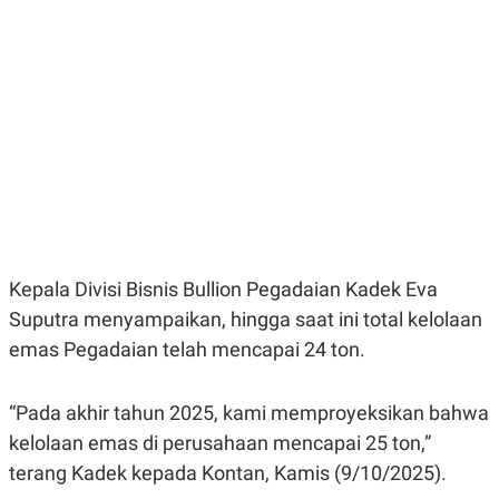
E
E
H
S
A
T
T
Y
A
L
N
E
E
A
N
N
G
A
L
L
I
I
S
S
H
I
S
E
K
Kepala Divisi Bisnis Bullion Pegadaian Kadek Eva
X
O
E
L
Suputra menyampaikan, hingga saat ini total kelolaan
C
O
U
M
emas Pegadaian telah mencapai 24 ton.
T
I
V
“Pada akhir tahun 2025, kami memproyeksikan bahwa
E
C
kelolaan emas di perusahaan mencapai 25 ton,”
O
R
terang Kadek kepada Kontan, Kamis (9/10/2025).
N