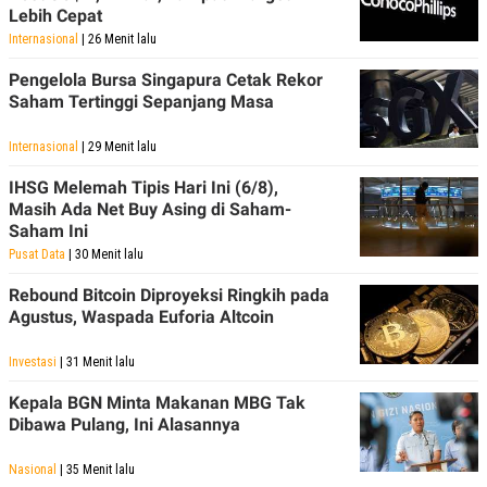
R
T
Lebih Cepat
I
Internasional
| 26 Menit lalu
S
I
N
Pengelola Bursa Singapura Cetak Rekor
G
Saham Tertinggi Sepanjang Masa
K
G
Internasional
| 29 Menit lalu
M
E
IHSG Melemah Tipis Hari Ini (6/8),
D
Masih Ada Net Buy Asing di Saham-
I
A
Saham Ini
.
Pusat Data
| 30 Menit lalu
I
D
Rebound Bitcoin Diproyeksi Ringkih pada
Agustus, Waspada Euforia Altcoin
SITEMAP
PROFILE
TERM
Investasi
| 31 Menit lalu
OF
USE
Kepala BGN Minta Makanan MBG Tak
PEDOMAN
Dibawa Pulang, Ini Alasannya
PEMBERITAAN
SIBER
Nasional
| 35 Menit lalu
PRIVACY