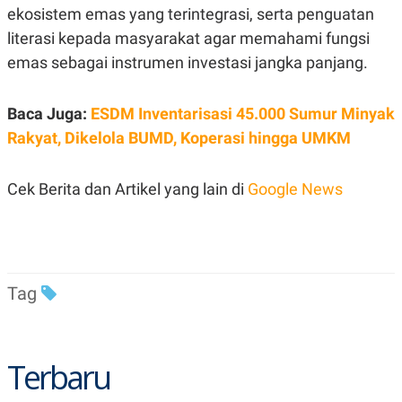
S
A
ekosistem emas yang terintegrasi, serta penguatan
A
G
T
E
literasi kepada masyarakat agar memahami fungsi
D
S
emas sebagai instrumen investasi jangka panjang.
A
T
A
Baca Juga:
ESDM Inventarisasi 45.000 Sumur Minyak
K
L
O
I
Rakyat, Dikelola BUMD, Koperasi hingga UMKM
N
P
T
S
A
U
N
S
Cek Berita dan Artikel yang lain di
Google News
T
V
JARINGAN
Tag
K
P
O
R
N
E
T
S
A
S
Terbaru
N
R
A
E