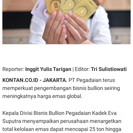
A
A
S
L
I
K
I
E
N
U
D
A
U
N
S
G
T
A
R
N
I
P
I
E
N
Reporter:
Inggit Yulis Tarigan
| Editor:
Tri Sulistiowati
L
T
U
E
KONTAN.CO.ID - JAKARTA.
PT Pegadaian terus
A
R
N
N
memperkuat pengembangan bisnis bullion seiring
G
A
meningkatnya harga emas global.
U
S
S
I
A
O
H
N
Kepala Divisi Bisnis Bullion Pegadaian Kadek Eva
A
A
L
Suputra menyampaikan perusahaan menargetkan
P
R
total kelolaan emas dapat mencapai 25 ton hingga
E
E