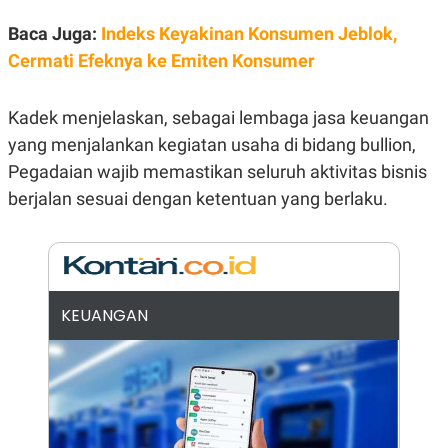
E
R
Baca Juga:
Indeks Keyakinan Konsumen Jeblok,
F
B
Cermati Efeknya ke Emiten Konsumer
O
U
K
S
U
I
S
N
Kadek menjelaskan, sebagai lembaga jasa keuangan
E
yang menjalankan kegiatan usaha di bidang bullion,
S
S
Pegadaian wajib memastikan seluruh aktivitas bisnis
I
N
berjalan sesuai dengan ketentuan yang berlaku.
S
I
G
H
T
S
B
KEUANGAN
T
E
O
L
C
A
K
N
S
J
E
A
T
O
U
N
P