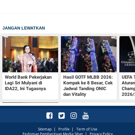
JANGAN LEWATKAN
World Bank Pekerjakan
Hasil GOTF MLBB 2026:
UEFA 
Lagi Sri Mulyani di
Kompak ke 8 Besar, Cek
Aturan
IDA22, Ini Tugasnya
Jadwal Tanding ONIC
Champ
dan Vitality
2026/2
Sitemap
|
Profile
|
Term of Use
Pedoman Pemberitaan Media Siber
|
Privacy Policy