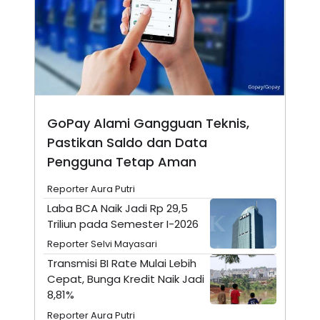
N
S
E
E
W
R
S
E
S
M
E
O
T
N
U
I
P
A
GoPay Alami Gangguan Teknis,
A
K
D
I
Pastikan Saldo dan Data
V
L
A
Pengguna Tetap Aman
S
K
Reporter Aura Putri
O
R
Laba BCA Naik Jadi Rp 29,5
P
Triliun pada Semester I-2026
O
R
Reporter Selvi Mayasari
A
S
Transmisi BI Rate Mulai Lebih
I
Cepat, Bunga Kredit Naik Jadi
K
N
8,81%
I
A
L
T
Reporter Aura Putri