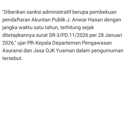
R
G
S
I
"Diberikan sanksi administratif berupa pembekuan
O
O
N
N
pendaftaran Akuntan Publik J. Anwar Hasan dengan
A
A
L
L
jangka waktu satu tahun, terhitung sejak
F
ditetapkannya surat SR-3/PD.11/2026 per 28 Januari
I
N
2026," ujar Plh Kepala Departemen Pengawasan
A
N
Asuransi dan Jasa OJK Yusman dalam pengumuman
C
tersebut.
E
Y
C
A
A
N
R
G
I
T
T
E
A
R
H
.
U
.
.
K
L
E
I
S
F