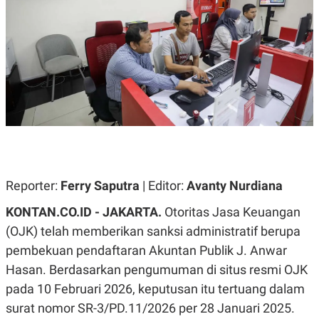
A
A
S
L
I
K
I
E
N
U
D
A
U
N
S
G
T
A
R
N
I
P
I
E
N
L
T
Reporter:
U
E
Ferry Saputra
| Editor:
Avanty Nurdiana
A
R
N
N
KONTAN.CO.ID - JAKARTA.
Otoritas Jasa Keuangan
G
A
(OJK) telah memberikan sanksi administratif berupa
U
S
S
I
pembekuan pendaftaran Akuntan Publik J. Anwar
A
O
H
N
Hasan. Berdasarkan pengumuman di situs resmi OJK
A
A
L
pada 10 Februari 2026, keputusan itu tertuang dalam
P
R
surat nomor SR-3/PD.11/2026 per 28 Januari 2025.
E
E