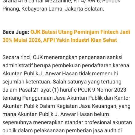
Graha 415 Lantai Mezzanine, RT 4/ RW 6, Pondok
E
R
Pinang, Kebayoran Lama, Jakarta Selatan.
F
B
O
U
K
S
U
I
Baca Juga:
OJK Batasi Utang Peminjam Fintech Jadi
S
N
E
30% Mulai 2026, AFPI Yakin Industri Kian Sehat
S
S
I
Secara rinci, OJK menerangkan pengenaan sanksi
N
S
administratif berupa pembekuan pendaftaran karena
I
G
Akuntan Publik J. Anwar Hasan tidak memenuhi
H
sejumlah ketentuan. Salah satunya yang tertuang
T
dalam Pasal 21 ayat (1) huruf c POJK 9 Nomor 2023
S
B
T
E
tentang Penggunaan Jasa Akuntan Publik dan Kantor
O
L
C
A
Akuntan Publik Dalam Kegiatan Jasa Keuangan, yang
K
N
mana Akuntan Publik J. Anwar Hasan belum
S
J
E
A
sepenuhnya menerapkan standar profesional akuntan
T
O
U
N
publik dalam pelaksanaan pemberian jasa audit di
P