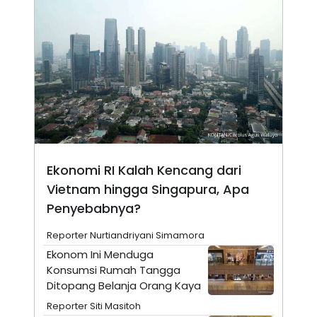
A
I
S
V
K
E
E
M
E
N
T
E
R
I
A
N
L
Ekonomi RI Kalah Kencang dari
E
S
Vietnam hingga Singapura, Apa
T
A
Penyebabnya?
R
I
Reporter Nurtiandriyani Simamora
Ekonom Ini Menduga
KANAL
Konsumsi Rumah Tangga
Ditopang Belanja Orang Kaya
P
I
Reporter Siti Masitoh
U
M