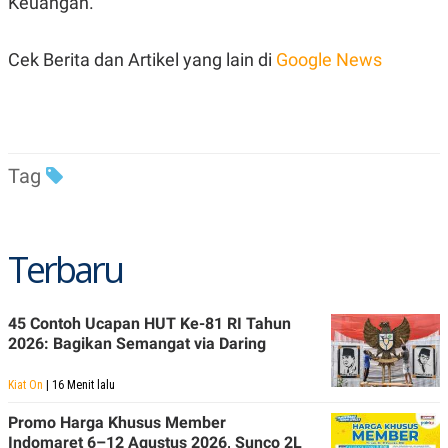
Keuangan.
C
L
A
E
D
A
E
S
Cek Berita dan Artikel yang lain di
Google News
M
E
Y
.
I
D
L
K
A
I
Tag
N
N
G
E
G
R
A
J
N
A
Terbaru
A
E
N
M
C
I
E
T
T
E
45 Contoh Ucapan HUT Ke-81 RI Tahun
A
N
2026: Bagikan Semangat via Daring
K
E
A
Kiat On
| 16 Menit lalu
P
D
A
V
Promo Harga Khusus Member
P
E
E
R
Indomaret 6–12 Agustus 2026, Sunco 2L