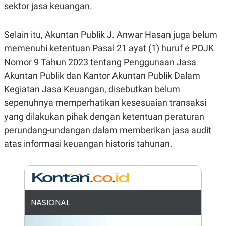
sektor jasa keuangan.
N
S
E
E
W
R
Selain itu, Akuntan Publik J. Anwar Hasan juga belum
S
E
S
M
memenuhi ketentuan Pasal 21 ayat (1) huruf e POJK
E
O
T
N
Nomor 9 Tahun 2023 tentang Penggunaan Jasa
U
I
P
A
Akuntan Publik dan Kantor Akuntan Publik Dalam
A
K
Kegiatan Jasa Keuangan, disebutkan belum
D
I
sepenuhnya memperhatikan kesesuaian transaksi
V
L
A
yang dilakukan pihak dengan ketentuan peraturan
S
K
perundang-undangan dalam memberikan jasa audit
O
atas informasi keuangan historis tahunan.
R
P
O
R
A
S
I
NASIONAL
K
N
I
A
L
T