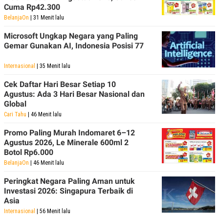
R
T
Cuma Rp42.300
I
BelanjaOn
| 31 Menit lalu
S
I
Microsoft Ungkap Negara yang Paling
N
G
Gemar Gunakan AI, Indonesia Posisi 77
K
G
Internasional
| 35 Menit lalu
M
E
Cek Daftar Hari Besar Setiap 10
D
Agustus: Ada 3 Hari Besar Nasional dan
I
A
Global
.
Cari Tahu
| 46 Menit lalu
I
D
Promo Paling Murah Indomaret 6–12
Agustus 2026, Le Minerale 600ml 2
Botol Rp6.000
SITEMAP
PROFILE
TERM
BelanjaOn
| 46 Menit lalu
OF
USE
Peringkat Negara Paling Aman untuk
Investasi 2026: Singapura Terbaik di
PEDOMAN
PEMBERITAAN
Asia
SIBER
Internasional
| 56 Menit lalu
PRIVACY