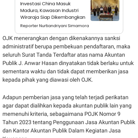
S
A
Investasi China Masuk
A
G
Madura, Kawasan Industri
T
E
Wiraraja Siap Dikembangkan
D
S
A
Reporter Nurtiandriyani Simamora
T
A
OJK menerangkan dengan dikenakannya sanksi
K
L
O
I
administratif berupa pembekuan pendaftaran, maka
N
P
seluruh Surat Tanda Terdaftar atas nama Akuntan
T
S
A
U
Publik J. Anwar Hasan dinyatakan tidak berlaku untuk
N
S
T
sementara waktu dan tidak dapat memberikan jasa
V
kepada pihak yang diawasi oleh OJK.
JARINGAN
Adapun pemberian jasa yang telah terjadi perikatan
agar dapat dialihkan kepada akuntan publik lain yang
K
P
O
R
memenuhi kriteria, sebagaimana POJK Nomor 9
N
E
T
S
Tahun 2023 tentang Penggunaan Jasa Akuntan Publik
A
S
N
R
dan Kantor Akuntan Publik Dalam Kegiatan Jasa
A
E