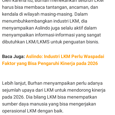
Oleh karena itu, Burhan menekankan seluruh LKM
S
A
A
G
harus bisa membaca tantangan, ancaman, dan
T
E
kendala di wilayah masing-masing. Dalam
D
S
A
menumbuhkembangkan industri LKM, dia
T
A
menyampaikan Aslindo juga selalu aktif dalam
K
L
menyampaikan informasi-informasi yang sangat
O
I
N
P
dibutuhkan LKM/LKMS untuk penguatan bisnis.
T
S
A
U
N
S
Baca Juga:
Aslindo: Industri LKM Perlu Waspadai
T
V
Faktor yang Bisa Pengaruhi Kinerja pada 2026
JARINGAN
Lebih lanjut, Burhan menyampaikan perlu adanya
K
P
sejumlah upaya dari LKM untuk mendorong kinerja
O
R
N
E
pada 2026. Dia bilang LKM bisa menempatkan
T
S
sumber daya manusia yang bisa mengerjakan
A
S
N
R
operasional LKM dengan baik.
A
E