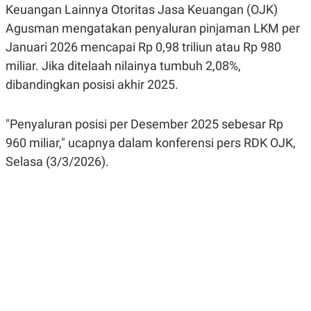
Keuangan Lainnya Otoritas Jasa Keuangan (OJK)
R
G
S
I
Agusman mengatakan penyaluran pinjaman LKM per
O
O
N
N
Januari 2026 mencapai Rp 0,98 triliun atau Rp 980
A
A
L
L
miliar. Jika ditelaah nilainya tumbuh 2,08%,
F
dibandingkan posisi akhir 2025.
I
N
A
N
"Penyaluran posisi per Desember 2025 sebesar Rp
C
960 miliar," ucapnya dalam konferensi pers RDK OJK,
E
Y
C
Selasa (3/3/2026).
A
A
N
R
G
I
T
T
E
A
R
H
.
U
.
.
K
L
E
I
S
F