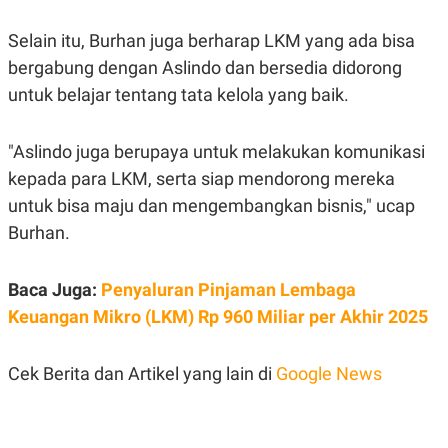
C
L
A
E
D
A
Selain itu, Burhan juga berharap LKM yang ada bisa
E
S
bergabung dengan Aslindo dan bersedia didorong
M
E
Y
.
untuk belajar tentang tata kelola yang baik.
I
D
L
K
"Aslindo juga berupaya untuk melakukan komunikasi
A
I
N
N
kepada para LKM, serta siap mendorong mereka
G
E
untuk bisa maju dan mengembangkan bisnis," ucap
G
R
A
J
Burhan.
N
A
A
E
N
M
C
I
Baca Juga:
Penyaluran Pinjaman Lembaga
E
T
Keuangan Mikro (LKM) Rp 960 Miliar per Akhir 2025
T
E
A
N
K
Cek Berita dan Artikel yang lain di
Google News
E
A
P
D
A
V
P
E
E
R