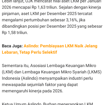
Lebih lanjut, OJK mencatat nilai aset LKM per Januari
E
R
2026 mencapai Rp 1,63 triliun. Sejalan dengan kinerja
F
B
pinjaman, aset LKM per Desember 2025 tercatat
O
U
K
S
mengalami pertumbuhan sebesar 3,16%, jika
U
I
dibandingkan posisi per Desember 2025 yang sebesar
S
N
E
Rp 1,58 triliun.
S
S
I
N
Baca Juga:
Aslindo: Pembiayaan LKM Naik Jelang
S
Lebaran, Tetap Perlu Selektif
I
G
H
T
Sementara itu, Asosiasi Lembaga Keuangan Mikro
S
B
(LKM) dan Lembaga Keuangan Mikro Syariah (LKMS)
T
E
O
L
Indonesia (Aslindo) menyampaikan industri perlu
C
A
mewaspadai sejumlah faktor yang dapat
K
N
S
J
memengaruhi kinerja pada 2026.
E
A
T
O
U
N
P
Ketua Umum Aslindo, Burhan menerangkan LKM