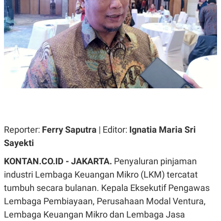
A
A
S
L
I
K
I
E
N
U
D
A
U
N
S
G
T
A
R
N
I
P
I
E
N
L
T
U
E
Reporter:
Ferry Saputra
| Editor:
Ignatia Maria Sri
A
R
Sayekti
N
N
G
A
U
S
KONTAN.CO.ID - JAKARTA.
Penyaluran pinjaman
S
I
industri Lembaga Keuangan Mikro (LKM) tercatat
A
O
H
N
tumbuh secara bulanan. Kepala Eksekutif Pengawas
A
A
L
Lembaga Pembiayaan, Perusahaan Modal Ventura,
P
R
Lembaga Keuangan Mikro dan Lembaga Jasa
E
E