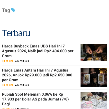
R
T
I
Tag
S
I
N
G
K
Terbaru
G
M
E
D
Harga Buyback Emas UBS Hari Ini 7
I
Agustus 2026, Naik jadi Rp2.404.000 per
A
.
Gram
I
Finansial
| 4 Menit lalu
D
Harga Emas Antam Hari Ini 7 Agustus
2026, Anjlok Rp29.000 jadi Rp2.650.000
per Gram
SITEMAP
PROFILE
TERM
OF
Finansial
| 4 Menit lalu
USE
Rupiah Spot Melemah 0,06% ke Rp
PEDOMAN
PEMBERITAAN
17.933 per Dolar AS pada Jumat (7/8)
SIBER
Pagi
PRIVACY