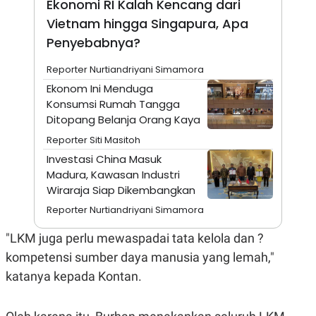
Ekonomi RI Kalah Kencang dari
A
I
S
V
Vietnam hingga Singapura, Apa
K
E
E
Penyebabnya?
M
E
Reporter Nurtiandriyani Simamora
N
T
Ekonom Ini Menduga
E
Konsumsi Rumah Tangga
R
I
Ditopang Belanja Orang Kaya
A
Reporter Siti Masitoh
N
Investasi China Masuk
L
E
Madura, Kawasan Industri
S
Wiraraja Siap Dikembangkan
T
A
Reporter Nurtiandriyani Simamora
R
I
"LKM juga perlu mewaspadai tata kelola dan ?
kompetensi sumber daya manusia yang lemah,"
KANAL
katanya kepada Kontan.
P
I
U
M