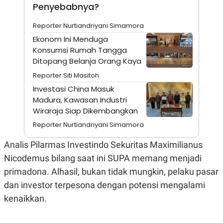
A
I
Penyebabnya?
S
V
K
E
Reporter Nurtiandriyani Simamora
E
M
Ekonom Ini Menduga
E
Konsumsi Rumah Tangga
N
T
Ditopang Belanja Orang Kaya
E
Reporter Siti Masitoh
R
I
Investasi China Masuk
A
Madura, Kawasan Industri
N
Wiraraja Siap Dikembangkan
L
E
Reporter Nurtiandriyani Simamora
S
T
Analis Pilarmas Investindo Sekuritas Maximilianus
A
R
Nicodemus bilang saat ini SUPA memang menjadi
I
primadona. Alhasil, bukan tidak mungkin, pelaku pasar
dan investor terpesona dengan potensi mengalami
KANAL
kenaikkan.
P
I
U
M