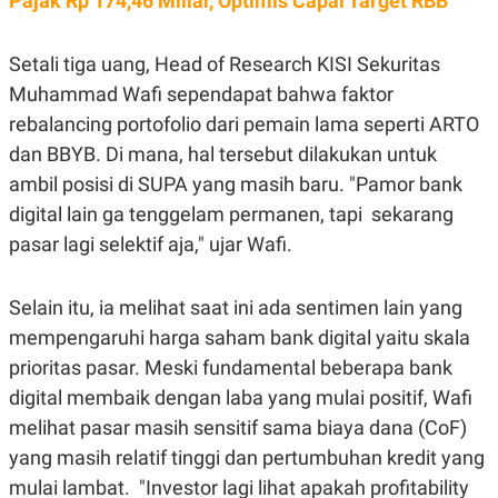
Pajak Rp 174,46 Miliar, Optimis Capai Target RBB
C
L
A
E
D
A
E
S
Setali tiga uang, Head of Research KISI Sekuritas
M
E
Muhammad Wafi sependapat bahwa faktor
Y
.
I
rebalancing portofolio dari pemain lama seperti ARTO
D
dan BBYB. Di mana, hal tersebut dilakukan untuk
L
K
A
I
ambil posisi di SUPA yang masih baru. "Pamor bank
N
N
digital lain ga tenggelam permanen, tapi sekarang
G
E
G
R
pasar lagi selektif aja," ujar Wafi.
A
J
N
A
A
E
N
M
Selain itu, ia melihat saat ini ada sentimen lain yang
C
I
mempengaruhi harga saham bank digital yaitu skala
E
T
T
E
prioritas pasar. Meski fundamental beberapa bank
A
N
K
digital membaik dengan laba yang mulai positif, Wafi
E
A
melihat pasar masih sensitif sama biaya dana (CoF)
P
D
A
V
yang masih relatif tinggi dan pertumbuhan kredit yang
P
E
mulai lambat. "Investor lagi lihat apakah
profitability
E
R