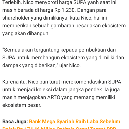
Terlebih, Nico menyoroti harga SUPA yanh saat ini
S
A
A
G
masih berada di harga Rp 1.230. Dengan para
T
E
D
S
shareholder yang dimilikinya, kata Nico, hal ini
A
T
memberikan sebuah gambaran besar akan ekosistem
A
yang akan dibangun.
K
L
O
I
N
P
"Semua akan tergantung kepada pembuktian dari
T
S
A
U
SUPA untuk membangun ekosistem yang dimiliki dan
N
S
T
dampak yang diberikan," ujar Nico.
V
Karena itu, Nico pun turut merekomendasikan SUPA
JARINGAN
untuk menjadi koleksi dalam jangka pendek. Ia juga
masih menjagokan ARTO yang memang memiliki
K
P
O
R
ekosistem besar.
N
E
T
S
A
S
Baca Juga:
Bank Mega Syariah Raih Laba Sebelum
N
R
A
E