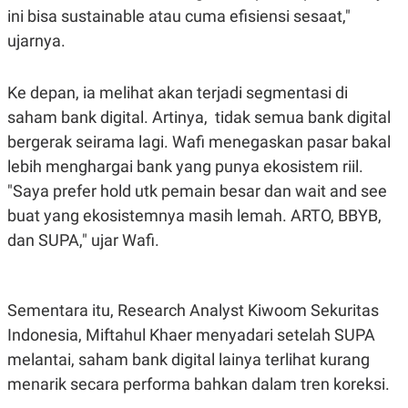
R
T
ini bisa
sustainable
atau cuma efisiensi sesaat,"
I
S
ujarnya.
I
N
G
Ke depan, ia melihat akan terjadi segmentasi di
K
saham bank digital. Artinya, tidak semua bank digital
G
M
bergerak seirama lagi. Wafi menegaskan pasar bakal
E
D
lebih menghargai bank yang punya ekosistem riil.
I
"Saya prefer hold utk pemain besar dan
wait and see
A
.
buat yang ekosistemnya masih lemah. ARTO, BBYB,
I
D
dan SUPA," ujar Wafi.
SITEMAP
PROFILE
TERM
Sementara itu, Research Analyst Kiwoom Sekuritas
OF
Indonesia, Miftahul Khaer menyadari setelah SUPA
USE
PEDOMAN
melantai, saham bank digital lainya terlihat kurang
PEMBERITAAN
menarik secara performa bahkan dalam tren koreksi.
SIBER
PRIVACY