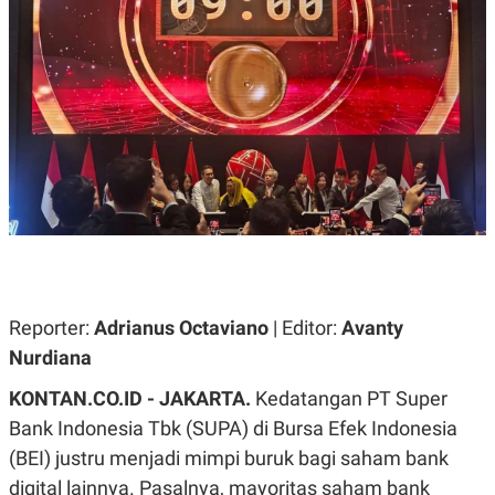
A
A
S
L
I
K
I
E
N
U
D
A
U
N
S
G
T
A
R
N
I
P
I
E
N
L
T
U
E
A
R
N
N
Reporter:
Adrianus Octaviano
| Editor:
Avanty
G
A
Nurdiana
U
S
S
I
A
O
KONTAN.CO.ID - JAKARTA.
Kedatangan PT Super
H
N
Bank Indonesia Tbk (SUPA) di Bursa Efek Indonesia
A
A
L
(BEI) justru menjadi mimpi buruk bagi saham bank
P
R
digital lainnya. Pasalnya, mayoritas saham bank
E
E