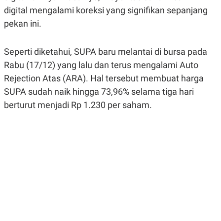
R
G
digital mengalami koreksi yang signifikan sepanjang
S
I
O
O
pekan ini.
N
N
A
A
L
L
Seperti diketahui, SUPA baru melantai di bursa pada
F
I
Rabu (17/12) yang lalu dan terus mengalami
Auto
N
Rejection Atas
A
(ARA). Hal tersebut membuat harga
N
SUPA sudah naik hingga 73,96% selama tiga hari
C
E
berturut menjadi Rp 1.230 per saham.
Y
C
A
A
N
R
G
I
T
T
E
A
R
H
.
U
.
.
K
L
E
I
S
F