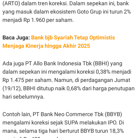
E
(ARTO) dalam tren koreksi. Dalam sepekan ini, bank
R
yang masuk dalam ekosistem Goto Grup ini turun 2%
F
B
menjadi Rp 1.960 per saham.
O
U
K
S
U
I
S
N
Baca Juga:
Bank bjb Syariah Tetap Optimistis
E
S
Menjaga Kinerja hingga Akhir 2025
S
I
N
Ada juga PT Allo Bank Indonesia Tbk (BBHI) yang
S
I
dalam sepekan ini mengalami koreksi 0,38% menjadi
G
H
Rp 1.475 per saham. Namun, di perdagangan Jumat
T
(19/12), BBHI ditutup naik 0,68% dari harga penutupan
S
B
hari sebelumnya.
T
E
O
L
C
A
K
N
Contoh lain, PT Bank Neo Commerce Tbk (BBYB)
S
J
E
A
mengalami koreksi sejak SUPA melakukan IPO. Di
T
O
mana, selama tiga hari berturut BBYB turun 18,3%
U
N
P