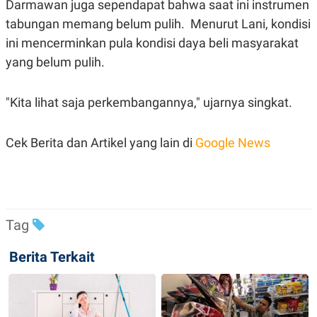
Darmawan juga sependapat bahwa saat ini instrumen
R
T
I
tabungan memang belum pulih. Menurut Lani, kondisi
S
I
ini mencerminkan pula kondisi daya beli masyarakat
N
yang belum pulih.
G
K
G
"Kita lihat saja perkembangannya," ujarnya singkat.
M
E
D
I
Cek Berita dan Artikel yang lain di
Google News
A
.
I
D
Tag
SITEMAP
PROFILE
TERM
OF
Berita Terkait
USE
PEDOMAN
PEMBERITAAN
SIBER
PRIVACY