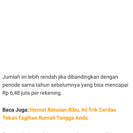
E
E
H
S
A
T
T
Y
A
L
N
E
E
A
N
N
G
A
L
L
I
I
S
S
H
I
S
E
K
Jumlah ini lebih rendah jika dibandingkan dengan
X
O
E
L
periode sama tahun sebelumnya yang bisa mencapai
C
O
U
M
Rp 6,48 juta per rekening.
T
I
V
Baca Juga:
Hemat Ratusan Ribu, Ini Trik Cerdas
E
C
Tekan Tagihan Rumah Tangga Anda
O
R
N