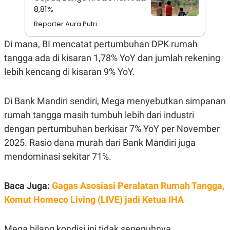
A
I
8,81%
S
V
K
E
Reporter Aura Putri
E
M
Di mana, BI mencatat pertumbuhan DPK rumah
E
N
tangga ada di kisaran 1,78% YoY dan jumlah rekening
T
E
lebih kencang di kisaran 9% YoY.
R
I
A
Di Bank Mandiri sendiri, Mega menyebutkan simpanan
N
rumah tangga masih tumbuh lebih dari industri
L
E
dengan pertumbuhan berkisar 7% YoY per November
S
T
2025. Rasio dana murah dari Bank Mandiri juga
A
mendominasi sekitar 71%.
R
I
Baca Juga:
Gagas Asosiasi Peralatan Rumah Tangga,
KANAL
Komut Homeco Living (LIVE) jadi Ketua IHA
P
I
U
M
Mega bilang kondisi ini tidak sepenuhnya