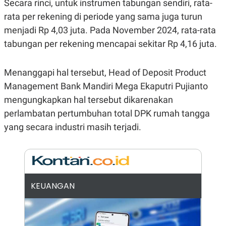
Secara rinci, untuk instrumen tabungan sendiri, rata-
E
R
rata per rekening di periode yang sama juga turun
F
B
menjadi Rp 4,03 juta. Pada November 2024, rata-rata
O
U
K
S
tabungan per rekening mencapai sekitar Rp 4,16 juta.
U
I
S
N
E
Menanggapi hal tersebut, Head of Deposit Product
S
S
Management Bank Mandiri Mega Ekaputri Pujianto
I
N
mengungkapkan hal tersebut dikarenakan
S
perlambatan pertumbuhan total DPK rumah tangga
I
G
yang secara industri masih terjadi.
H
T
S
B
T
E
O
L
C
A
K
N
KEUANGAN
S
J
E
A
T
O
U
N
P