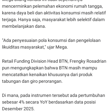
S
A
A
G
mencerminkan pelemahan ekonomi rumah tangga,
T
E
karena daya beli dan aktivitas konsumsi masih relatif
D
S
A
terjaga. Hanya saja, masyarakat lebih selektif dalam
T
A
membelanjakan dana.
K
L
O
I
N
P
"Ada penyesuaian pola konsumsi dan pengelolaan
T
S
likuiditas masyarakat," ujar Mega.
A
U
N
S
T
V
Retail Funding Division Head BTN, Frengky Rosadrian
pun mengungkapkan bahwa BTN masih mampu
JARINGAN
mencatatkan kenaikan khususnya dari produk
tabungan dan giro perorangan.
K
P
O
R
N
E
Di mana, pada instrumen tersebut ada pertumbuhan
T
S
A
S
sebesar 4% secara YoY berdasarkan data posisi
N
R
A
E
Desember 2025.