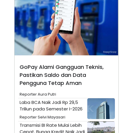
N
S
E
E
W
R
S
E
S
M
E
O
T
N
U
I
P
A
A
K
D
I
V
L
A
GoPay Alami Gangguan Teknis,
S
Pastikan Saldo dan Data
K
O
Pengguna Tetap Aman
R
P
Reporter Aura Putri
O
R
Laba BCA Naik Jadi Rp 29,5
A
Triliun pada Semester I-2026
S
I
Reporter Selvi Mayasari
K
N
Transmisi BI Rate Mulai Lebih
I
A
L
T
Cepat, Bunga Kredit Naik Jadi