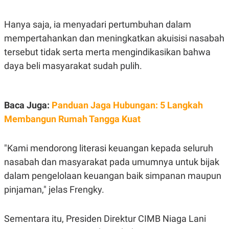
C
L
A
E
D
A
Hanya saja, ia menyadari pertumbuhan dalam
E
S
M
E
mempertahankan dan meningkatkan akuisisi nasabah
Y
.
tersebut tidak serta merta mengindikasikan bahwa
I
D
daya beli masyarakat sudah pulih.
L
K
A
I
N
N
G
E
Baca Juga:
Panduan Jaga Hubungan: 5 Langkah
G
R
A
J
Membangun Rumah Tangga Kuat
N
A
A
E
N
M
C
I
"Kami mendorong literasi keuangan kepada seluruh
E
T
nasabah dan masyarakat pada umumnya untuk bijak
T
E
A
N
dalam pengelolaan keuangan baik simpanan maupun
K
pinjaman," jelas Frengky.
E
A
P
D
A
V
P
E
Sementara itu, Presiden Direktur CIMB Niaga Lani
E
R