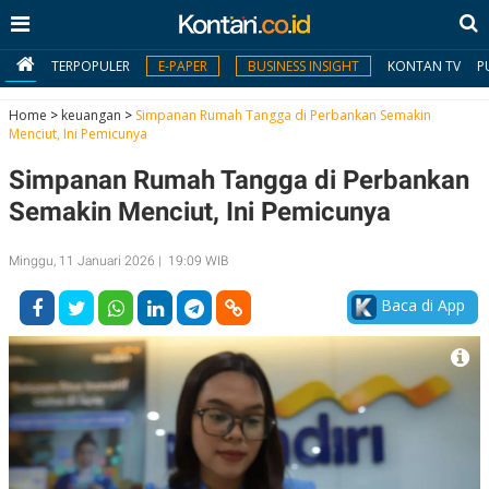
TERPOPULER
E-PAPER
BUSINESS INSIGHT
KONTAN TV
P
Home
>
keuangan
>
Simpanan Rumah Tangga di Perbankan Semakin
Menciut, Ini Pemicunya
MY
Simpanan Rumah Tangga di Perbankan
KONTAN
Semakin Menciut, Ini Pemicunya
Daftar
Minggu, 11 Januari 2026 | 19:09 WIB
Masuk
Baca di App
BERITA
I
N
N
A
V
S
E
I
S
O
T
N