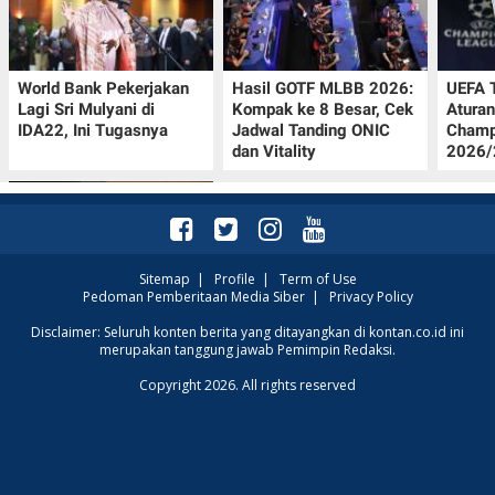
World Bank Pekerjakan
Hasil GOTF MLBB 2026:
UEFA 
Lagi Sri Mulyani di
Kompak ke 8 Besar, Cek
Aturan
IDA22, Ini Tugasnya
Jadwal Tanding ONIC
Champ
dan Vitality
2026/2
Sitemap
|
Profile
|
Term of Use
Pedoman Pemberitaan Media Siber
|
Privacy Policy
Jadwal Persija vs Arema
Disclaimer: Seluruh konten berita yang ditayangkan di kontan.co.id ini
merupakan tanggung jawab Pemimpin Redaksi.
FC Perebutan Juara 3
Piala Presiden 2026,
Copyright 2026. All rights reserved
Kick-off Sore Ini