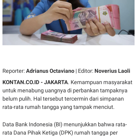
A
A
S
L
I
K
I
E
N
U
D
A
U
N
S
G
T
A
R
N
I
P
I
E
N
Reporter:
Adrianus Octaviano
| Editor:
Noverius Laoli
L
T
U
E
KONTAN.CO.ID - JAKARTA
. Kemampuan masyarakat
A
R
N
N
untuk menabung uangnya di perbankan tampaknya
G
A
belum pulih. Hal tersebut tercermin dari simpanan
U
S
S
I
rata-rata rumah tangga yang tampak menciut.
A
O
H
N
A
A
L
Data Bank Indonesia (BI) menunjukkan bahwa rata-
P
R
rata Dana Pihak Ketiga (DPK) rumah tangga per
E
E