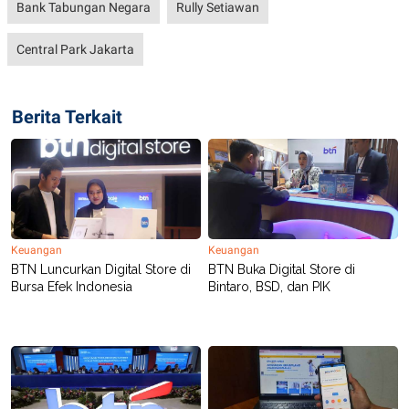
Bank Tabungan Negara
Rully Setiawan
R
T
I
S
Central Park Jakarta
I
N
G
K
Berita Terkait
G
M
E
D
I
A
.
I
D
Keuangan
Keuangan
BTN Luncurkan Digital Store di
BTN Buka Digital Store di
Bursa Efek Indonesia
Bintaro, BSD, dan PIK
SITEMAP
PROFILE
TERM
OF
USE
PEDOMAN
PEMBERITAAN
SIBER
PRIVACY