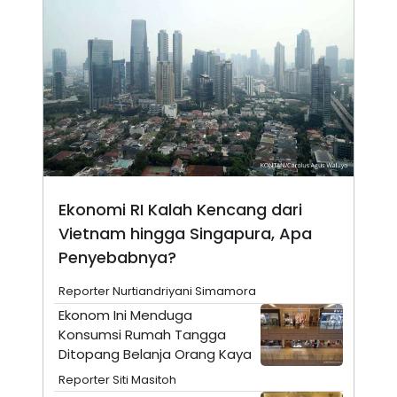
N
S
E
E
W
R
S
E
S
M
E
O
T
N
U
I
P
A
A
K
D
I
V
L
A
Ekonomi RI Kalah Kencang dari
S
K
Vietnam hingga Singapura, Apa
O
R
Penyebabnya?
P
O
Reporter Nurtiandriyani Simamora
R
A
Ekonom Ini Menduga
S
Konsumsi Rumah Tangga
I
Ditopang Belanja Orang Kaya
K
N
I
A
Reporter Siti Masitoh
L
T