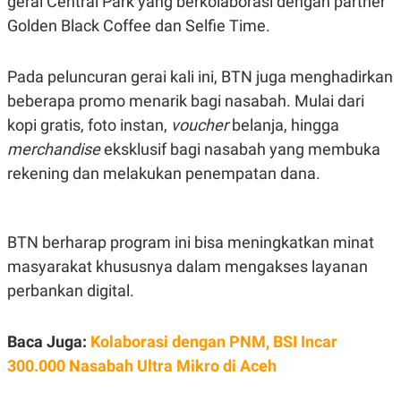
gerai Central Park yang berkolaborasi dengan partner
S
A
A
G
Golden Black Coffee dan Selfie Time.
T
E
D
S
A
Pada peluncuran gerai kali ini, BTN juga menghadirkan
T
A
beberapa promo menarik bagi nasabah. Mulai dari
K
L
kopi gratis, foto instan,
voucher
belanja, hingga
O
I
N
P
merchandise
eksklusif bagi nasabah yang membuka
T
S
rekening dan melakukan penempatan dana.
A
U
N
S
T
V
BTN berharap program ini bisa meningkatkan minat
JARINGAN
masyarakat khususnya dalam mengakses layanan
perbankan digital.
K
P
O
R
N
E
Baca Juga:
Kolaborasi dengan PNM, BSI Incar
T
S
A
S
300.000 Nasabah Ultra Mikro di Aceh
N
R
A
E