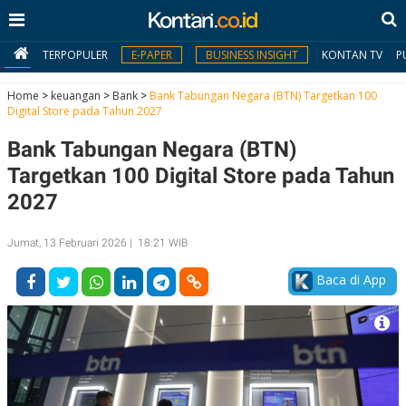
TERPOPULER
E-PAPER
BUSINESS INSIGHT
KONTAN TV
P
Home
>
keuangan
>
Bank
>
Bank Tabungan Negara (BTN) Targetkan 100
Digital Store pada Tahun 2027
MY
Bank Tabungan Negara (BTN)
KONTAN
Targetkan 100 Digital Store pada Tahun
Daftar
2027
Masuk
Jumat, 13 Februari 2026 | 18:21 WIB
Baca di App
BERITA
I
N
N
A
V
S
E
I
S
O
T
N