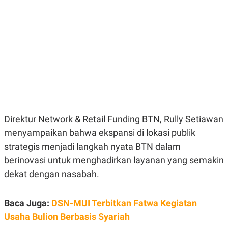
E
E
H
S
A
T
T
Y
A
L
N
E
E
A
N
N
G
A
L
L
I
I
S
S
H
I
S
Direktur Network & Retail Funding BTN, Rully Setiawan
E
K
menyampaikan bahwa ekspansi di lokasi publik
X
O
E
L
strategis menjadi langkah nyata BTN dalam
C
O
U
M
berinovasi untuk menghadirkan layanan yang semakin
T
dekat dengan nasabah.
I
V
E
C
Baca Juga:
DSN-MUI Terbitkan Fatwa Kegiatan
O
R
Usaha Bulion Berbasis Syariah
N