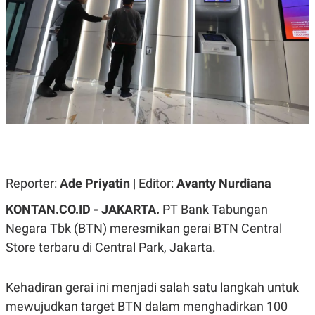
A
A
S
L
I
K
I
E
N
U
D
A
U
N
S
G
T
A
R
N
I
P
I
E
N
L
T
Reporter:
U
E
Ade Priyatin
| Editor:
Avanty Nurdiana
A
R
N
N
KONTAN.CO.ID - JAKARTA.
PT Bank Tabungan
G
A
Negara Tbk (BTN) meresmikan gerai BTN Central
U
S
S
I
Store terbaru di Central Park, Jakarta.
A
O
H
N
A
A
L
Kehadiran gerai ini menjadi salah satu langkah untuk
P
R
mewujudkan target BTN dalam menghadirkan 100
E
E