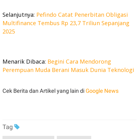
C
L
A
E
D
A
Selanjutnya:
Pefindo Catat Penerbitan Obligasi
E
S
M
E
Multifinance Tembus Rp 23,7 Triliun Sepanjang
Y
.
2025
I
D
L
K
A
I
N
N
G
E
Menarik Dibaca:
Begini Cara Mendorong
G
R
Perempuan Muda Berani Masuk Dunia Teknologi
A
J
N
A
A
E
N
M
C
I
Cek Berita dan Artikel yang lain di
Google News
E
T
T
E
A
N
K
E
A
P
D
Tag
A
V
P
E
E
R