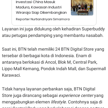
Investasi China Masuk
A
I
S
V
Madura, Kawasan Industri
K
E
Wiraraja Siap Dikembangkan
E
M
Reporter Nurtiandriyani Simamora
E
N
Layanan ini juga didukung oleh kehadiran Superbuddy
T
E
atau petugas pendamping yang membantu nasabah.
R
I
A
N
Saat ini, BTN telah memiliki 24 BTN Digital Store yang
L
tersebar di berbagai kota di Indonesia. Enam di
E
antaranya berlokasi di Ancol, Blok M, Central Park,
S
T
Lippo Mall Kemang, Pondok Indah Mall, dan Supermall
A
R
Karawaci.
I
Tidak hanya layanan perbankan saja, BTN Digital
KANAL
Store juga dirancang sebagai
experience center
yang
menggabungkan elemen
lifestyle
. Contohnya saja di
P
I
U
M