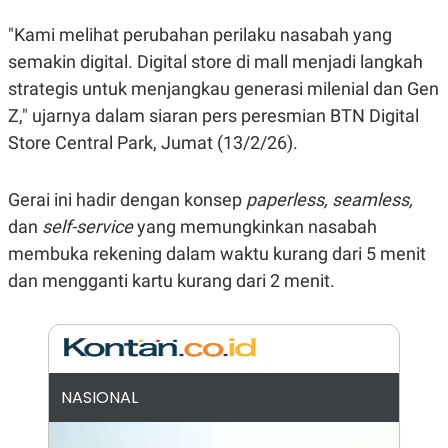
E
R
"Kami melihat perubahan perilaku nasabah yang
F
B
semakin digital. Digital store di mall menjadi langkah
O
U
K
S
strategis untuk menjangkau generasi milenial dan Gen
U
I
S
N
Z," ujarnya dalam siaran pers peresmian BTN Digital
E
Store Central Park, Jumat (13/2/26).
S
S
I
N
Gerai ini hadir dengan konsep
paperless, seamless,
S
I
dan
self-service
yang memungkinkan nasabah
G
membuka rekening dalam waktu kurang dari 5 menit
H
T
dan mengganti kartu kurang dari 2 menit.
S
B
T
E
O
L
C
A
K
N
S
J
E
A
NASIONAL
T
O
U
N
P