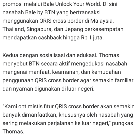
R
T
promosi melalui Bale Unlock Your World. Di sini
I
nasabah Bale by BTN yang bertransaksi
S
I
menggunakan QRIS cross border di Malaysia,
N
G
Thailand, Singapura, dan Jepang berkesempatan
K
mendapatkan cashback hingga Rp 1 juta.
G
M
E
Kedua dengan sosialisasi dan edukasi. Thomas
D
I
menyebut BTN secara aktif mengedukasi nasabah
A
.
mengenai manfaat, keamanan, dan kemudahan
I
penggunaan QRIS cross border agar semakin familiar
D
dan nyaman digunakan di luar negeri.
SITEMAP
PROFILE
TERM
"Kami optimistis fitur QRIS cross border akan semakin
OF
USE
banyak dimanfaatkan, khususnya oleh nasabah yang
PEDOMAN
sering melakukan perjalanan ke luar negeri," pungkas
PEMBERITAAN
Thomas.
SIBER
PRIVACY