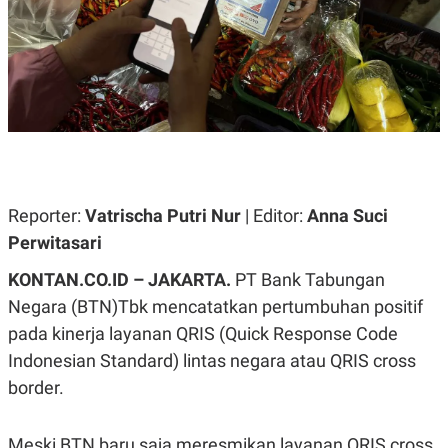
A
A
S
L
I
K
I
E
N
U
D
A
U
N
S
G
T
A
R
N
I
P
I
Reporter:
Vatrischa Putri Nur
| Editor:
Anna Suci
E
N
Perwitasari
L
T
U
E
A
R
KONTAN.CO.ID – JAKARTA.
PT Bank Tabungan
N
N
Negara (BTN)Tbk mencatatkan pertumbuhan positif
G
A
U
S
pada kinerja layanan QRIS (Quick Response Code
S
I
A
O
Indonesian Standard) lintas negara atau QRIS cross
H
N
border. ​
A
A
L
P
R
Meski BTN baru saja meresmikan layanan QRIS cross
E
E