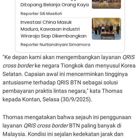
A
I
Ditopang Belanja Orang Kaya
S
V
K
E
Reporter Siti Masitoh
E
Investasi China Masuk
M
E
Madura, Kawasan Industri
N
Wiraraja Siap Dikembangkan
T
E
Reporter Nurtiandriyani Simamora
R
I
"Ke depan kami akan mengembangkan layanan
QRIS
A
N
cross border
ke negara Tiongkok dan menyusul Korea
L
Selatan. Capaian awal ini mencerminkan tingginya
E
S
antusiasme terhadap QRIS BTN sebagai solusi
T
pembayaran praktis lintas negara," kata Thomas
A
R
kepada Kontan, Selasa (30/9/2025).
I
Thomas mengatakan bahwa sejauh ini penggunaan
KANAL
layanan
QRIS cross border
BTN paling banyak di
P
I
Malaysia. Kondisi ini sejalan kedekatan jarak dan
U
M