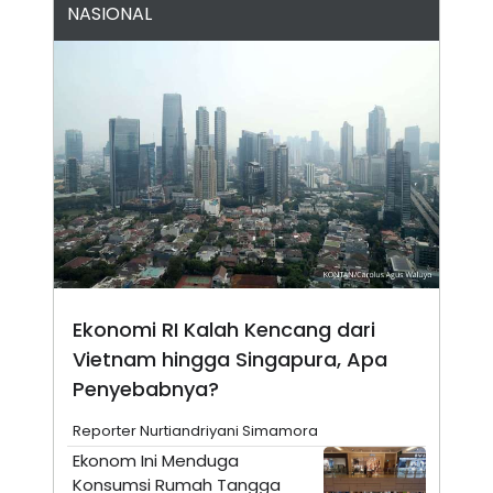
NASIONAL
N
S
E
E
W
R
S
E
S
M
E
O
T
N
U
I
P
A
A
K
D
I
V
L
A
S
K
O
R
Ekonomi RI Kalah Kencang dari
P
O
Vietnam hingga Singapura, Apa
R
A
Penyebabnya?
S
I
Reporter Nurtiandriyani Simamora
K
N
Ekonom Ini Menduga
I
A
L
T
Konsumsi Rumah Tangga