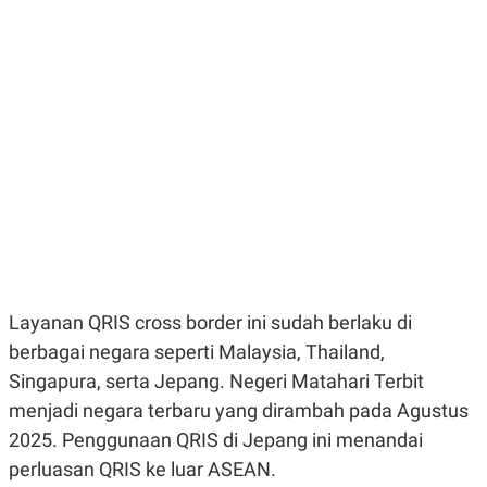
E
E
H
S
A
T
T
Y
A
L
N
E
E
A
N
N
G
A
L
L
I
I
S
S
H
I
S
E
K
X
O
E
L
C
O
Layanan QRIS cross border ini sudah berlaku di
U
M
berbagai negara seperti Malaysia, Thailand,
T
I
Singapura, serta Jepang. Negeri Matahari Terbit
V
E
menjadi negara terbaru yang dirambah pada Agustus
C
2025. Penggunaan QRIS di Jepang ini menandai
O
R
perluasan QRIS ke luar ASEAN.
N