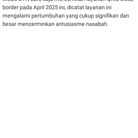
R
G
border pada April 2025 ini, dicatat layanan ini
S
I
O
O
mengalami pertumbuhan yang cukup signifikan dan
N
N
besar mencerminkan antusiasme nasabah.
A
A
L
L
F
I
N
A
N
C
E
Y
C
A
A
N
R
G
I
T
T
E
A
R
H
.
U
.
.
K
L
E
I
S
F