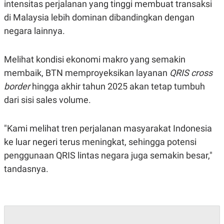
intensitas perjalanan yang tinggi membuat transaksi
S
A
A
G
di Malaysia lebih dominan dibandingkan dengan
T
E
D
S
negara lainnya.
A
T
A
Melihat kondisi ekonomi makro yang semakin
K
L
membaik, BTN memproyeksikan layanan
QRIS cross
O
I
N
P
border
hingga akhir tahun 2025 akan tetap tumbuh
T
S
A
U
dari sisi sales volume.
N
S
T
V
"Kami melihat tren perjalanan masyarakat Indonesia
ke luar negeri terus meningkat, sehingga potensi
JARINGAN
penggunaan QRIS lintas negara juga semakin besar,"
tandasnya.
K
P
O
R
N
E
T
S
A
S
N
R
A
E