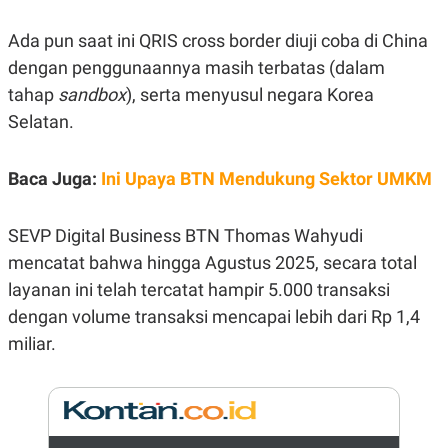
E
R
Ada pun saat ini QRIS cross border diuji coba di China
F
B
O
U
dengan penggunaannya masih terbatas (dalam
K
S
tahap
sandbox
), serta menyusul negara Korea
U
I
S
N
Selatan.
E
S
S
I
Baca Juga:
Ini Upaya BTN Mendukung Sektor UMKM
N
S
I
SEVP Digital Business BTN Thomas Wahyudi
G
H
mencatat bahwa hingga Agustus 2025, secara total
T
layanan ini telah tercatat hampir 5.000 transaksi
S
B
T
E
dengan volume transaksi mencapai lebih dari Rp 1,4
O
L
miliar.
C
A
K
N
S
J
E
A
T
O
U
N
P