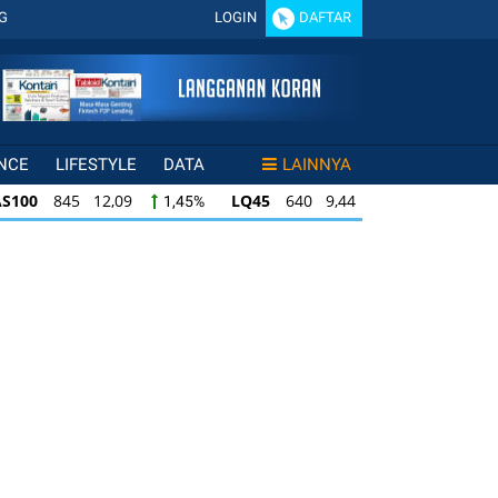
G
LOGIN
DAFTAR
NCE
LIFESTYLE
DATA
LAINNYA
LQ45
640 9,44
ISSI
222 2,82
1,45%
1,50%
1,29%
LQ45
640 9,44
ISSI
222 2,82
1,45%
1,50%
1,29%
ISSI
222 2,82
IDX30
359 5,14
IDXHIDI
1,29%
1,45%