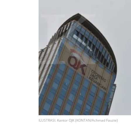
ILUSTRASI. Kantor OJK (KONTAN/Achmad Fauzie)