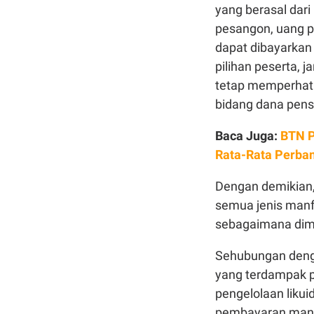
yang berasal dari
pesangon, uang p
dapat dibayarkan
pilihan peserta,
tetap memperhati
bidang dana pens
Baca Juga:
BTN P
Rata-Rata Perba
Dengan demikian,
semua jenis manf
sebagaimana dim
Sehubungan deng
yang terdampak p
pengelolaan liku
pembayaran manf