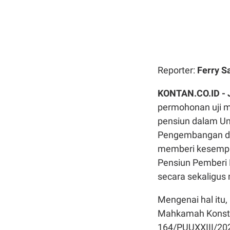
Reporter:
Ferry S
KONTAN.CO.ID -
permohonan uji m
pensiun dalam U
Pengembangan da
memberi kesempat
Pensiun Pemberi 
secara sekaligus
Mengenai hal itu
Mahkamah Konsti
164/PUUXXIII/202