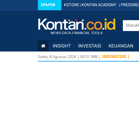
EPAPER
KSTORE
|
KONTAN ACADEMY
|
PRESSREL
INSIGHT
INVESTASI
KEUANGAN
USD/IDR
17.910 -29,00
INDIKATOR |
-0
Sabtu, 8 Agustus 2026
|
00
:
51
WIB |
USD/IDR
17.910 -29,00
-0
IDX
6.410 65,94
1,04%