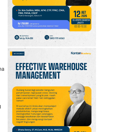
10
Promo JSM Alfamart 7–
9 Agustus 2026, Minyak
Goreng 2 Liter Mulai
Rp41.500
na
g