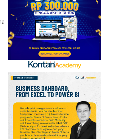
AFF 2026: Ini Skenario
Indonesia Lolos ke
Semifinal
na
7
FIFA Akhirnya Cairkan
Hadiah Timnas Yordania
yang Tertunda 8 Bulan
8
Promo Alfamart Murah
Banget 7–13 Agustus
2026, Sunlight hingga
Bebelac Diskon
9
Promo JSM Superindo
7–9 Agustus 2026,
Minyak Goreng Rp37.900
hingga Buah Diskon 50%