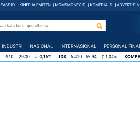
EASE.ID
|
KINERJA EMITEN
|
MOMSMONEY.ID
|
KGMEDIA.ID
|
ADVERTISIN
INDUSTRI
NASIONAL
INTERNASIONAL
PERSONAL FINA
IDX
6.410 65,94
KOMPAS100
845 12,09
,16%
1,04%
IDX
6.410 65,94
KOMPAS100
845 12,09
,16%
1,04%
KOMPAS100
845 12,09
LQ45
640 9,44
1,45%
1,50%