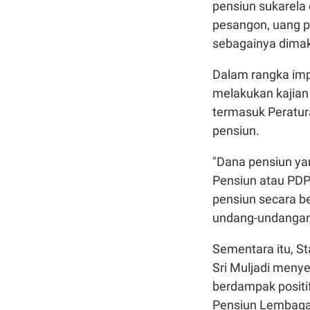
pensiun sukarela
pesangon, uang p
sebagainya dima
Dalam rangka imp
melakukan kajian
termasuk Peratu
pensiun.
"Dana pensiun ya
Pensiun atau PD
pensiun secara b
undang-undangan 
Sementara itu, S
Sri Muljadi meny
berdampak positi
Pensiun Lembaga