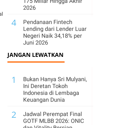
175 Miliar Hingga Akhir
2026
al
4
Pendanaan Fintech
Lending dari Lender Luar
Negeri Naik 34,18% per
Juni 2026
JANGAN LEWATKAN
5
Laba Jamkrindo
Melonjak 34,70% Menjadi
Rp 743,23 Miliar pada
1
Semester I-2026
Bukan Hanya Sri Mulyani,
Ini Deretan Tokoh
Indonesia di Lembaga
Keuangan Dunia
2
Jadwal Perempat Final
GOTF MLBB 2026: ONIC
n
dan Vitality Bersiap