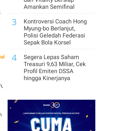
Amankan Semifinal
k
3
Kontroversi Coach Hong
n
Myung-bo Berlanjut,
Polisi Geledah Federasi
Sepak Bola Korsel
4
ui
Segera Lepas Saham
Treasuri 9,63 Miliar, Cek
Profil Emiten DSSA
hingga Kinerjanya
n,
5
Arsenal Perpanjang
Kerja Sama dengan
Emirates hingga 2033, Ini
Detail Kemitraannya
n
6
Klasemen Grup A Piala