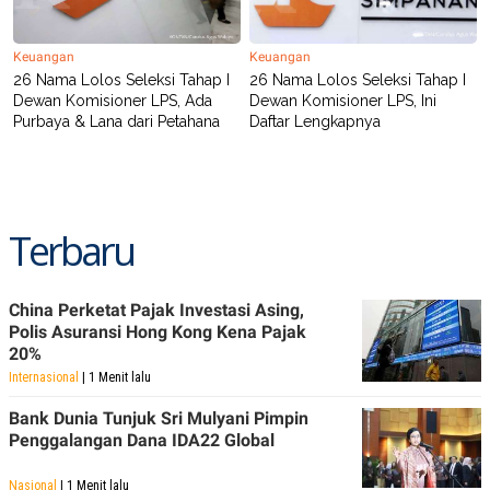
R
T
I
S
Keuangan
Keuangan
I
N
26 Nama Lolos Seleksi Tahap I
26 Nama Lolos Seleksi Tahap I
G
Dewan Komisioner LPS, Ada
Dewan Komisioner LPS, Ini
Purbaya & Lana dari Petahana
Daftar Lengkapnya
K
G
M
E
D
I
A
Terbaru
.
I
D
China Perketat Pajak Investasi Asing,
Polis Asuransi Hong Kong Kena Pajak
20%
SITEMAP
PROFILE
TERM
Internasional
| 1 Menit lalu
OF
USE
Bank Dunia Tunjuk Sri Mulyani Pimpin
PEDOMAN
Penggalangan Dana IDA22 Global
PEMBERITAAN
SIBER
PRIVACY
Nasional
| 1 Menit lalu