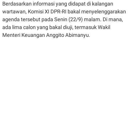
Berdasarkan
informasi
yang
didapat
di
kalangan
R
G
S
I
wartawan
,
Komisi
XI DPR-RI
bakal
menyelenggarakan
O
O
N
N
agenda
tersebut
pada
Senin
(22/9)
malam
. Di mana,
A
A
ada
lima
calon
yang
bakal
diuji
,
termasuk
Wakil
L
L
F
Menteri
Keuangan
Anggito
Abimanyu.
I
N
A
N
C
E
Y
C
A
A
N
R
G
I
T
T
E
A
R
H
.
U
.
.
K
L
E
I
S
F