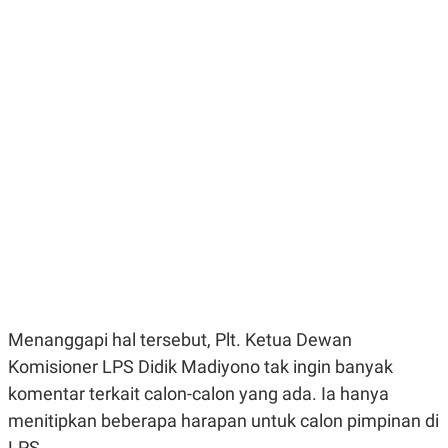
E
E
H
S
A
T
T
Y
A
L
N
E
E
A
N
N
G
A
L
L
I
I
S
S
H
I
S
E
K
X
O
E
L
C
O
U
M
T
Menanggapi
hal
tersebut
,
Plt
.
Ketua
Dewan
I
V
Komisioner
LPS
Didik
Madiyono
tak
ingin
banyak
E
C
komentar
terkait
calon-calon
yang
ada
.
Ia
hanya
O
menitipkan
beberapa
harapan
untuk
calon
pimpinan di
R
N
LPS.