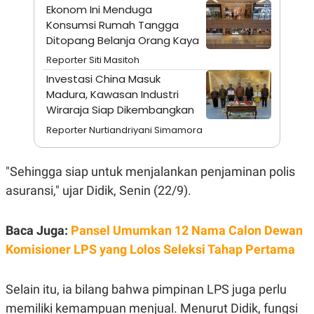
A
I
Ekonom Ini Menduga
S
V
Konsumsi Rumah Tangga
K
E
E
Ditopang Belanja Orang Kaya
M
Reporter Siti Masitoh
E
N
Investasi China Masuk
T
Madura, Kawasan Industri
E
R
Wiraraja Siap Dikembangkan
I
A
Reporter Nurtiandriyani Simamora
N
L
E
"
Sehingga
siap
untuk
menjalankan
penjaminan
polis
S
asuransi
,"
ujar
Didik
,
Senin (22/9).
T
A
R
I
Baca Juga:
Pansel Umumkan 12 Nama Calon Dewan
Komisioner LPS yang Lolos Seleksi Tahap Pertama
KANAL
Selain
itu
,
ia
bilang
bahwa
pimpinan
LPS juga
perlu
P
I
U
M
memiliki
kemampuan
menjual
.
Menurut
Didik
,
fungsi