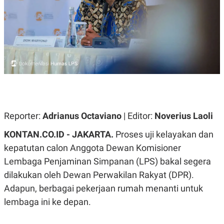
A
A
S
L
I
K
I
E
N
U
D
A
U
N
S
G
T
A
R
N
I
P
I
E
N
Reporter:
Adrianus Octaviano
| Editor:
Noverius Laoli
L
T
U
E
KONTAN.CO.ID - JAKARTA.
Proses uji
kelayakan
dan
A
R
N
N
kepatutan
calon
Anggota
Dewan
Komisioner
G
A
Lembaga
Penjaminan
Simpanan
(LPS)
bakal
segera
U
S
S
I
dilakukan
oleh Dewan
Perwakilan
Rakyat (DPR).
A
O
H
N
Adapun,
berbagai
pekerjaan
rumah
menanti
untuk
A
A
lembaga
ini
ke
depan.
L
P
R
E
E