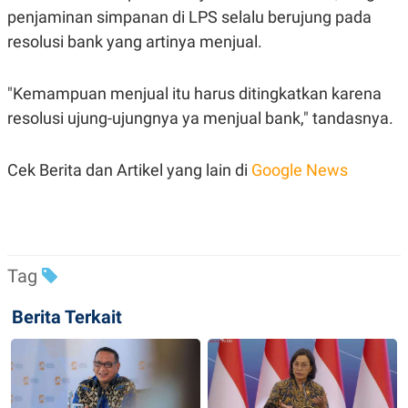
S
A
penjaminan
simpanan
di LPS
selalu
berujung
pada
A
G
T
E
resolusi
bank yang
artinya
menjual.
D
S
A
T
"
Kemampuan
menjual
itu
harus
ditingkatkan
karena
A
K
L
resolusi
ujung-ujungnya
ya
menjual
bank,"
tandasnya
.
O
I
N
P
T
S
Cek Berita dan Artikel yang lain di
Google News
A
U
N
S
T
V
JARINGAN
Tag
K
P
Berita Terkait
O
R
N
E
T
S
A
S
N
R
A
E