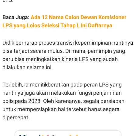
E
R
F
B
Baca Juga:
Ada 12 Nama Calon Dewan Komisioner
O
U
K
S
LPS yang Lolos Seleksi Tahap I, Ini Daftarnya
U
I
S
N
E
Didik
berharap
proses
transisi
kepemimpinan
nantinya
S
S
bisa
terjadi
secara
mulus
. Di mana,
pemimpin
yang
I
N
baru
bisa
meningkatkan
kinerja
LPS yang
sudah
S
dilakukan
selama
ini.
I
G
H
T
Terlebih
,
ia
menitikberatkan
pada
peran
LPS yang
S
B
nantinya
juga
akan
melakukan
fungsi
penjaminan
T
E
O
L
polis pada 2028. Oleh
karenanya
,
segala
persiapan
C
A
untuk
mempersiapkan
hal
tersebut
harus
segera
K
N
S
J
dipercepat.
E
A
T
O
U
N
P