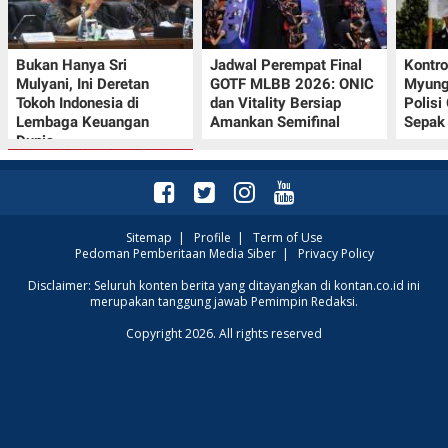
Bukan Hanya Sri
Jadwal Perempat Final
Kontr
Mulyani, Ini Deretan
GOTF MLBB 2026: ONIC
Myung-
Tokoh Indonesia di
dan Vitality Bersiap
Polisi
Lembaga Keuangan
Amankan Semifinal
Sepak 
Dunia
Sitemap
|
Profile
|
Term of Use
Pedoman Pemberitaan Media Siber
|
Privacy Policy
Promo JSM Superindo
Disclaimer: Seluruh konten berita yang ditayangkan di kontan.co.id ini
merupakan tanggung jawab Pemimpin Redaksi.
7–9 Agustus 2026,
Minyak Goreng
Copyright 2026. All rights reserved
Rp37.900 hingga Buah
Diskon 50%