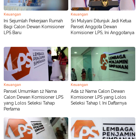
C
L
A
E
D
A
Keuangan
Keuangan
E
S
Ini Sejumlah Pekerjaan Rumah
Sri Mulyani Ditunjuk Jadi Ketua
M
E
Y
.
Bagi Calon Dewan Komisioner
Pansel Anggota Dewan
I
LPS Baru
Komisioner LPS, Ini Anggotanya
D
L
K
A
I
N
N
G
E
G
R
A
J
N
A
A
E
N
M
Keuangan
Keuangan
C
I
Pansel Umumkan 12 Nama
Ada 12 Nama Calon Dewan
E
T
Calon Dewan Komisioner LPS
Komisioner LPS yang Lolos
T
E
yang Lolos Seleksi Tahap
Seleksi Tahap I, Ini Daftarnya
A
N
K
Pertama
E
A
P
D
A
V
P
E
E
R