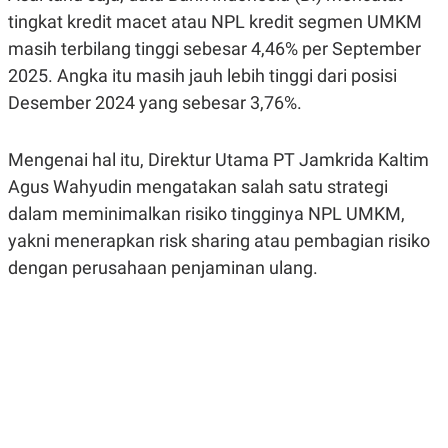
R
G
tingkat kredit macet atau NPL kredit segmen UMKM
S
I
O
O
masih terbilang tinggi sebesar 4,46% per September
N
N
2025. Angka itu masih jauh lebih tinggi dari posisi
A
A
L
L
Desember 2024 yang sebesar 3,76%.
F
I
N
A
Mengenai hal itu, Direktur Utama PT Jamkrida Kaltim
N
Agus Wahyudin mengatakan salah satu strategi
C
E
dalam meminimalkan risiko tingginya NPL UMKM,
Y
C
yakni menerapkan risk sharing atau pembagian risiko
A
A
N
R
dengan perusahaan penjaminan ulang.
G
I
T
T
E
A
R
H
.
U
.
.
K
L
E
I
S
F