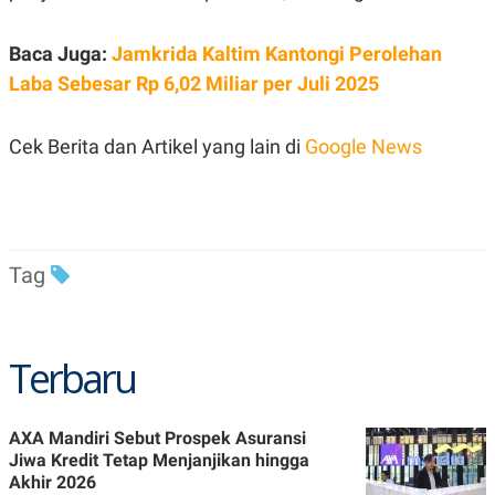
C
L
A
E
D
A
Baca Juga:
Jamkrida Kaltim Kantongi Perolehan
E
S
M
E
Laba Sebesar Rp 6,02 Miliar per Juli 2025
Y
.
I
D
Cek Berita dan Artikel yang lain di
Google News
L
K
A
I
N
N
G
E
G
R
A
J
N
A
Tag
A
E
N
M
C
I
E
T
T
E
Terbaru
A
N
K
E
A
P
D
AXA Mandiri Sebut Prospek Asuransi
A
V
Jiwa Kredit Tetap Menjanjikan hingga
P
E
Akhir 2026
E
R