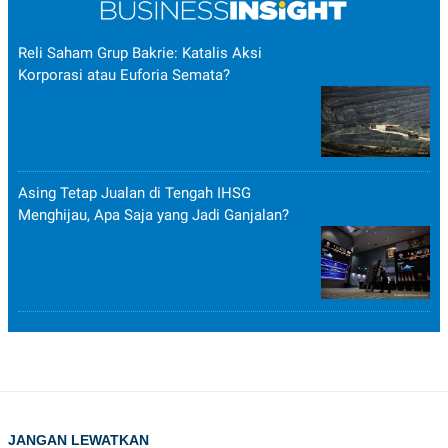
Reli Saham Grup Bakrie: Katalis Aksi
Korporasi atau Euforia Semata?
Asing Tetap Jualan di Tengah IHSG
Menghijau, Apa Saja yang Jadi Ganjalan?
JANGAN LEWATKAN