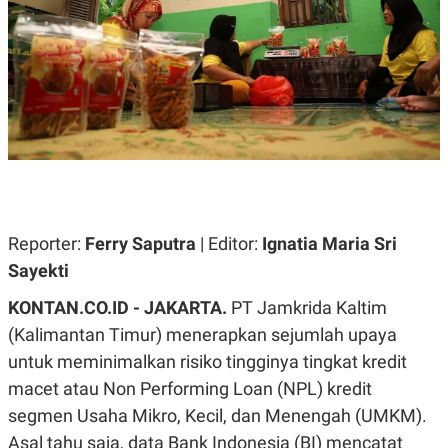
A
A
S
L
I
K
I
E
N
U
D
A
U
N
S
G
T
A
R
N
I
P
I
E
N
Reporter:
Ferry Saputra
| Editor:
Ignatia Maria Sri
L
T
U
E
Sayekti
A
R
N
N
KONTAN.CO.ID - JAKARTA.
PT Jamkrida Kaltim
G
A
U
S
(Kalimantan Timur) menerapkan sejumlah upaya
S
I
A
O
untuk meminimalkan risiko tingginya tingkat kredit
H
N
A
A
macet atau Non Performing Loan (NPL) kredit
L
segmen Usaha Mikro, Kecil, dan Menengah (UMKM).
P
R
Asal tahu saja, data Bank Indonesia (BI) mencatat
E
E