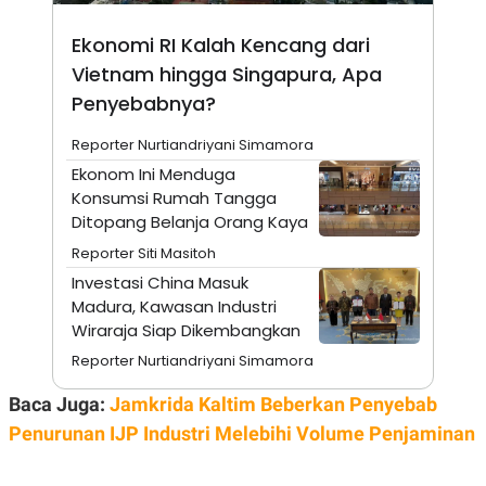
A
I
S
V
Ekonomi RI Kalah Kencang dari
K
E
E
Vietnam hingga Singapura, Apa
M
E
Penyebabnya?
N
T
Reporter Nurtiandriyani Simamora
E
R
Ekonom Ini Menduga
I
Konsumsi Rumah Tangga
A
N
Ditopang Belanja Orang Kaya
L
Reporter Siti Masitoh
E
S
Investasi China Masuk
T
Madura, Kawasan Industri
A
Wiraraja Siap Dikembangkan
R
I
Reporter Nurtiandriyani Simamora
Baca Juga:
Jamkrida Kaltim Beberkan Penyebab
KANAL
Penurunan IJP Industri Melebihi Volume Penjaminan
P
I
U
M