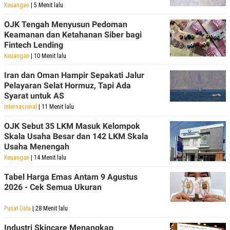
R
T
Keuangan
| 5 Menit lalu
I
S
OJK Tengah Menyusun Pedoman
I
Keamanan dan Ketahanan Siber bagi
N
Fintech Lending
G
Keuangan
| 10 Menit lalu
K
G
Iran dan Oman Hampir Sepakati Jalur
M
E
Pelayaran Selat Hormuz, Tapi Ada
D
Syarat untuk AS
I
Internasional
| 11 Menit lalu
A
.
I
OJK Sebut 35 LKM Masuk Kelompok
D
Skala Usaha Besar dan 142 LKM Skala
Usaha Menengah
Keuangan
| 14 Menit lalu
SITEMAP
PROFILE
TERM
Tabel Harga Emas Antam 9 Agustus
OF
2026 - Cek Semua Ukuran
USE
PEDOMAN
PEMBERITAAN
Pusat Data
| 28 Menit lalu
SIBER
Industri Skincare Menangkap
PRIVACY