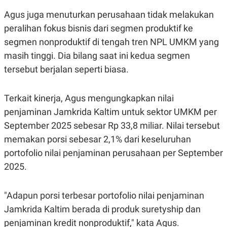
S
A
A
G
Agus juga menuturkan perusahaan tidak melakukan
T
E
peralihan fokus bisnis dari segmen produktif ke
D
S
A
segmen nonproduktif di tengah tren NPL UMKM yang
T
A
masih tinggi. Dia bilang saat ini kedua segmen
K
L
tersebut berjalan seperti biasa.
O
I
N
P
T
S
Terkait kinerja, Agus mengungkapkan nilai
A
U
N
S
penjaminan Jamkrida Kaltim untuk sektor UMKM per
T
V
September 2025 sebesar Rp 33,8 miliar. Nilai tersebut
memakan porsi sebesar 2,1% dari keseluruhan
JARINGAN
portofolio nilai penjaminan perusahaan per September
2025.
K
P
O
R
N
E
"Adapun porsi terbesar portofolio nilai penjaminan
T
S
A
S
Jamkrida Kaltim berada di produk suretyship dan
N
R
A
E
penjaminan kredit nonproduktif," kata Agus.