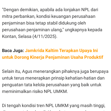
E
R
"Dengan demikian, apabila ada lonjakan NPL dari
F
B
O
U
mitra perbankan, kondisi keuangan perusahaan
K
S
penjaminan bisa tetap stabil didukung oleh
U
I
S
N
perusahaan penjaminan ulang," ungkapnya kepada
E
S
Kontan, Selasa (4/11/2025).
S
I
N
Baca Juga:
Jamkrida Kaltim Terapkan Upaya Ini
S
I
untuk Dorong Kinerja Penjaminan Usaha Produktif
G
H
T
Selain itu, Agus menerangkan pihaknya juga berupaya
S
B
T
E
untuk terus menerapkan prinsip kehatian-hatian dan
O
L
penguatan tata kelola perusahaan yang baik untuk
C
A
K
N
meminimalkan risiko NPL UMKM.
S
J
E
A
T
O
Di tengah kondisi tren NPL UMKM yang masih tinggi,
U
N
P