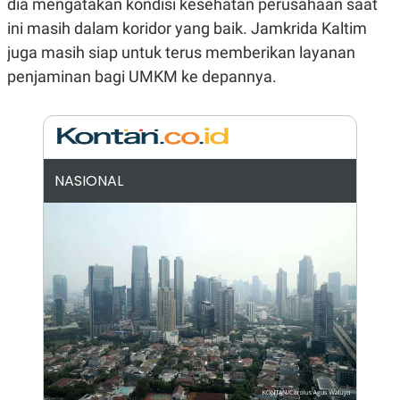
dia mengatakan kondisi kesehatan perusahaan saat
N
S
ini masih dalam koridor yang baik. Jamkrida Kaltim
E
E
W
R
juga masih siap untuk terus memberikan layanan
S
E
S
M
penjaminan bagi UMKM ke depannya.
E
O
T
N
U
I
P
A
A
K
D
I
NASIONAL
V
L
A
S
K
O
R
P
O
R
A
S
I
K
N
I
A
L
T