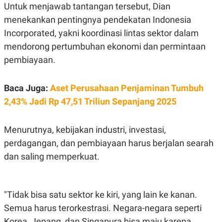
R
T
Untuk menjawab tantangan tersebut, Dian
I
menekankan pentingnya pendekatan Indonesia
S
I
Incorporated, yakni koordinasi lintas sektor dalam
N
G
mendorong pertumbuhan ekonomi dan permintaan
K
pembiayaan.
G
M
E
Baca Juga:
Aset Perusahaan Penjaminan Tumbuh
D
I
2,43% Jadi Rp 47,51 Triliun Sepanjang 2025
A
.
I
D
Menurutnya, kebijakan industri, investasi,
perdagangan, dan pembiayaan harus berjalan searah
dan saling memperkuat.
SITEMAP
PROFILE
TERM
OF
USE
PEDOMAN
"Tidak bisa satu sektor ke kiri, yang lain ke kanan.
PEMBERITAAN
Semua harus terorkestrasi. Negara-negara seperti
SIBER
Korea, Jepang, dan Singapura bisa maju karena
PRIVACY