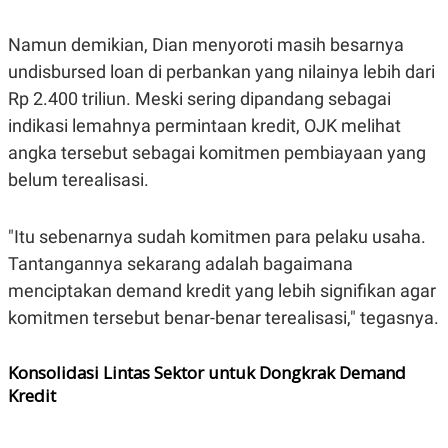
C
L
A
E
D
A
Namun demikian, Dian menyoroti masih besarnya
E
S
M
E
undisbursed loan di perbankan yang nilainya lebih dari
Y
.
Rp 2.400 triliun. Meski sering dipandang sebagai
I
D
indikasi lemahnya permintaan kredit, OJK melihat
L
K
angka tersebut sebagai komitmen pembiayaan yang
A
I
N
N
belum terealisasi.
G
E
G
R
A
J
"Itu sebenarnya sudah komitmen para pelaku usaha.
N
A
A
E
Tantangannya sekarang adalah bagaimana
N
M
C
I
menciptakan demand kredit yang lebih signifikan agar
E
T
komitmen tersebut benar-benar terealisasi," tegasnya.
T
E
A
N
K
Konsolidasi Lintas Sektor untuk Dongkrak Demand
E
A
P
D
Kredit
A
V
P
E
E
R