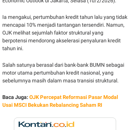
Economic Outlook di Jakarta, Selasa (10/2/2026).
E
R
F
B
Ia mengakui, pertumbuhan kredit tahun lalu yang tidak
O
U
K
S
mencapai 10% menjadi tantangan tersendiri. Namun,
U
I
OJK melihat sejumlah faktor struktural yang
S
N
E
berpotensi mendorong akselerasi penyaluran kredit
S
S
tahun ini.
I
N
S
Salah satunya berasal dari bank-bank BUMN sebagai
I
G
motor utama pertumbuhan kredit nasional, yang
H
T
sebelumnya masih dalam masa transisi struktural.
S
B
T
E
O
L
Baca Juga:
OJK Percepat Reformasi Pasar Modal
C
A
Usai MSCI Bekukan Rebalancing Saham RI
K
N
S
J
E
A
T
O
U
N
P