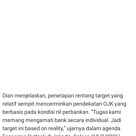
E
E
H
S
A
T
T
Y
A
L
N
E
E
A
N
N
G
A
L
L
I
I
S
S
H
I
S
E
K
X
O
E
L
C
O
U
M
Dian menjelaskan, penetapan rentang target yang
T
relatif sempit mencerminkan pendekatan OJK yang
I
V
berbasis pada kondisi riil perbankan. “Tugas kami
E
C
memang mengamati bank secara individual. Jadi
O
target ini based on reality,” ujarnya dalam agenda
R
N