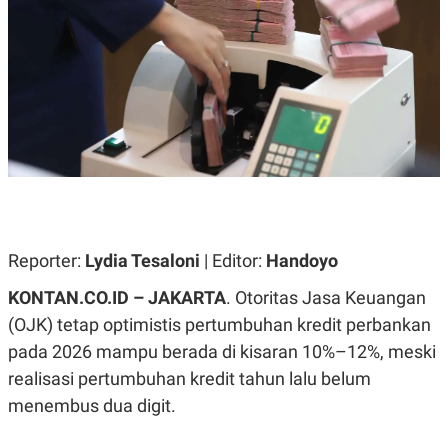
A
A
S
L
I
K
I
E
N
U
D
A
U
N
S
G
T
A
R
N
I
P
I
E
N
L
T
Reporter:
Lydia Tesaloni
| Editor:
Handoyo
U
E
A
R
N
N
KONTAN.CO.ID – JAKARTA
. Otoritas Jasa Keuangan
G
A
(OJK) tetap optimistis pertumbuhan kredit perbankan
U
S
S
I
pada 2026 mampu berada di kisaran 10%–12%, meski
A
O
H
N
realisasi pertumbuhan kredit tahun lalu belum
A
A
L
menembus dua digit.
P
R
E
E