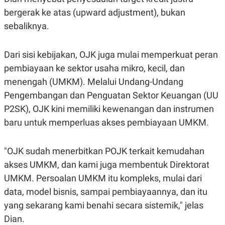
S
A
A
G
bergerak ke atas (upward adjustment), bukan
T
E
sebaliknya.
D
S
A
T
A
Dari sisi kebijakan, OJK juga mulai memperkuat peran
K
L
pembiayaan ke sektor usaha mikro, kecil, dan
O
I
N
P
menengah (UMKM). Melalui Undang-Undang
T
S
Pengembangan dan Penguatan Sektor Keuangan (UU
A
U
N
S
P2SK), OJK kini memiliki kewenangan dan instrumen
T
V
baru untuk memperluas akses pembiayaan UMKM.
JARINGAN
"OJK sudah menerbitkan POJK terkait kemudahan
akses UMKM, dan kami juga membentuk Direktorat
K
P
UMKM. Persoalan UMKM itu kompleks, mulai dari
O
R
N
E
data, model bisnis, sampai pembiayaannya, dan itu
T
S
A
S
yang sekarang kami benahi secara sistemik," jelas
N
R
Dian.
A
E