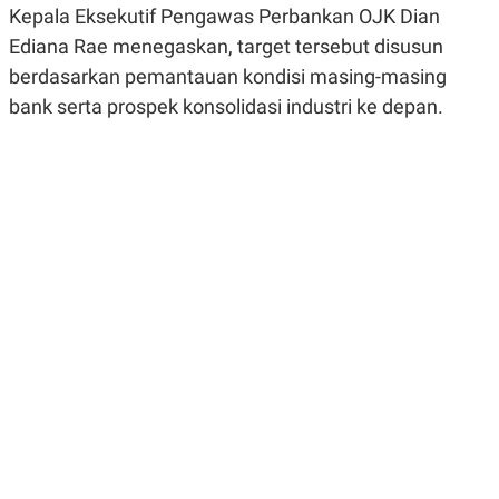
Kepala Eksekutif Pengawas Perbankan OJK Dian
R
G
S
I
Ediana Rae menegaskan, target tersebut disusun
O
O
N
N
berdasarkan pemantauan kondisi masing-masing
A
A
L
L
bank serta prospek konsolidasi industri ke depan.
F
I
N
A
N
C
E
Y
C
A
A
N
R
G
I
T
T
E
A
R
H
.
U
.
.
K
L
E
I
S
F