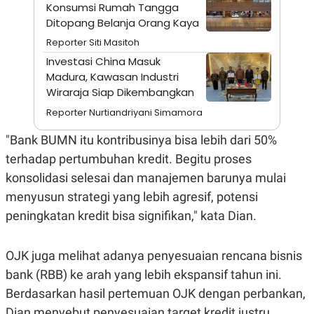
A
I
Konsumsi Rumah Tangga
S
V
Ditopang Belanja Orang Kaya
K
E
E
Reporter Siti Masitoh
M
Investasi China Masuk
E
N
Madura, Kawasan Industri
T
Wiraraja Siap Dikembangkan
E
R
Reporter Nurtiandriyani Simamora
I
A
"Bank BUMN itu kontribusinya bisa lebih dari 50%
N
L
terhadap pertumbuhan kredit. Begitu proses
E
konsolidasi selesai dan manajemen barunya mulai
S
T
menyusun strategi yang lebih agresif, potensi
A
R
peningkatan kredit bisa signifikan," kata Dian.
I
OJK juga melihat adanya penyesuaian rencana bisnis
KANAL
bank (RBB) ke arah yang lebih ekspansif tahun ini.
Berdasarkan hasil pertemuan OJK dengan perbankan,
P
I
U
M
Dian menyebut penyesuaian target kredit justru