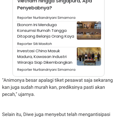
Vietnam hingga Singapura, Apa
N
S
Penyebabnya?
E
E
W
R
S
E
Reporter Nurtiandriyani Simamora
S
M
Ekonom Ini Menduga
E
O
T
N
Konsumsi Rumah Tangga
U
I
Ditopang Belanja Orang Kaya
P
A
Reporter Siti Masitoh
A
K
D
I
Investasi China Masuk
V
L
Madura, Kawasan Industri
A
Wiraraja Siap Dikembangkan
S
K
Reporter Nurtiandriyani Simamora
O
R
P
"Animonya besar apalagi tiket pesawat saja sekarang
O
kan juga sudah murah kan, prediksinya pasti akan
R
A
pecah," ujarnya.
S
I
K
N
I
A
Selain itu, Diwe juga menyebut telah mengantisipasi
L
T