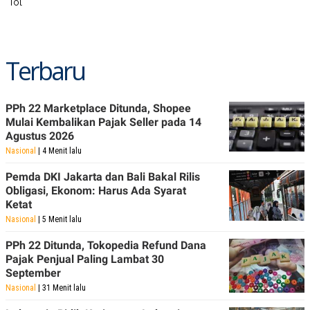
Tol
R
T
I
S
I
N
Terbaru
G
K
G
M
PPh 22 Marketplace Ditunda, Shopee
E
Mulai Kembalikan Pajak Seller pada 14
D
I
Agustus 2026
A
Nasional
| 4 Menit lalu
.
I
Pemda DKI Jakarta dan Bali Bakal Rilis
D
Obligasi, Ekonom: Harus Ada Syarat
Ketat
Nasional
| 5 Menit lalu
SITEMAP
PROFILE
TERM
OF
PPh 22 Ditunda, Tokopedia Refund Dana
USE
Pajak Penjual Paling Lambat 30
PEDOMAN
September
PEMBERITAAN
Nasional
| 31 Menit lalu
SIBER
PRIVACY