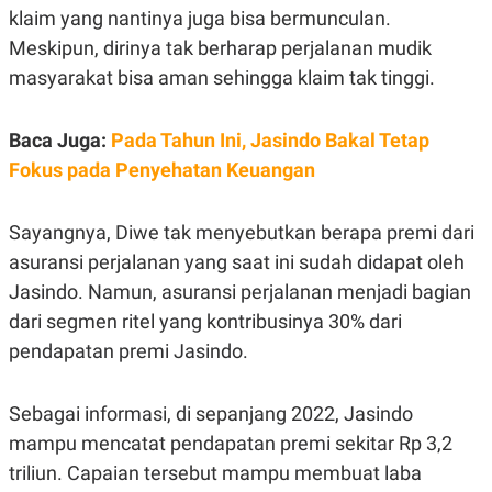
A
I
klaim yang nantinya juga bisa bermunculan.
S
V
K
E
Meskipun, dirinya tak berharap perjalanan mudik
E
masyarakat bisa aman sehingga klaim tak tinggi.
M
E
N
T
Baca Juga:
Pada Tahun Ini, Jasindo Bakal Tetap
E
R
Fokus pada Penyehatan Keuangan
I
A
N
Sayangnya, Diwe tak menyebutkan berapa premi dari
L
asuransi perjalanan yang saat ini sudah didapat oleh
E
S
Jasindo. Namun, asuransi perjalanan menjadi bagian
T
A
dari segmen ritel yang kontribusinya 30% dari
R
pendapatan premi Jasindo.
I
Sebagai informasi, di sepanjang 2022, Jasindo
KANAL
mampu mencatat pendapatan premi sekitar Rp 3,2
P
I
triliun. Capaian tersebut mampu membuat laba
U
M