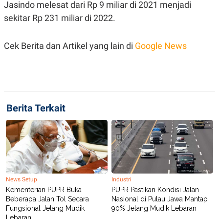
S
A
Jasindo melesat dari Rp 9 miliar di 2021 menjadi
A
G
sekitar Rp 231 miliar di 2022.
T
E
D
S
A
T
Cek Berita dan Artikel yang lain di
Google News
A
K
L
O
I
N
P
T
S
A
U
N
S
Berita Terkait
T
V
JARINGAN
K
P
O
R
News Setup
Industri
N
E
Kementerian PUPR Buka
PUPR Pastikan Kondisi Jalan
T
S
A
S
Beberapa Jalan Tol Secara
Nasional di Pulau Jawa Mantap
N
R
Fungsional Jelang Mudik
90% Jelang Mudik Lebaran
A
E
Lebaran