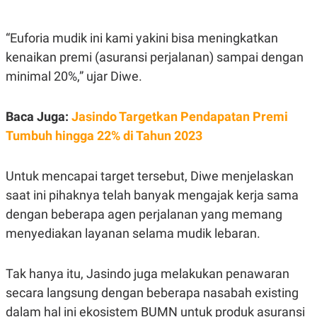
E
E
H
S
A
T
T
Y
“Euforia mudik ini kami yakini bisa meningkatkan
A
L
kenaikan premi (asuransi perjalanan) sampai dengan
N
E
minimal 20%,” ujar Diwe.
E
A
N
N
G
A
L
L
Baca Juga:
Jasindo Targetkan Pendapatan Premi
I
I
S
S
Tumbuh hingga 22% di Tahun 2023
H
I
S
E
K
Untuk mencapai target tersebut, Diwe menjelaskan
X
O
saat ini pihaknya telah banyak mengajak kerja sama
E
L
C
O
dengan beberapa agen perjalanan yang memang
U
M
T
menyediakan layanan selama mudik lebaran.
I
V
E
Tak hanya itu, Jasindo juga melakukan penawaran
C
O
secara langsung dengan beberapa nasabah existing
R
N
dalam hal ini ekosistem BUMN untuk produk asuransi