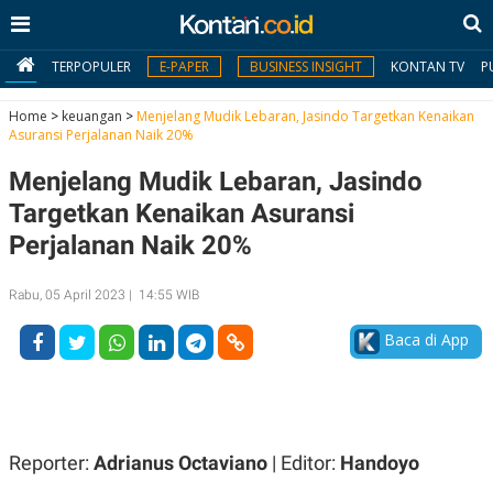
TERPOPULER
E-PAPER
BUSINESS INSIGHT
KONTAN TV
P
Home
>
keuangan
>
Menjelang Mudik Lebaran, Jasindo Targetkan Kenaikan
Asuransi Perjalanan Naik 20%
MY
Menjelang Mudik Lebaran, Jasindo
KONTAN
Targetkan Kenaikan Asuransi
Daftar
Perjalanan Naik 20%
Masuk
Rabu, 05 April 2023 | 14:55 WIB
Baca di App
BERITA
I
N
N
A
V
S
E
I
Reporter:
Adrianus Octaviano
| Editor:
Handoyo
S
O
T
N