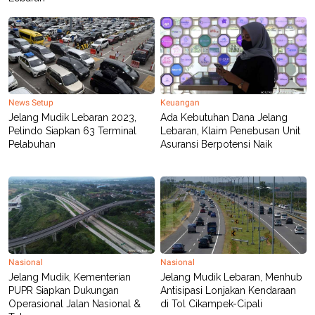
C
L
A
E
D
A
E
S
M
E
Y
.
I
D
L
K
News Setup
Keuangan
A
I
Jelang Mudik Lebaran 2023,
Ada Kebutuhan Dana Jelang
N
N
Pelindo Siapkan 63 Terminal
Lebaran, Klaim Penebusan Unit
G
E
Pelabuhan
Asuransi Berpotensi Naik
G
R
A
J
N
A
A
E
N
M
C
I
E
T
T
E
A
N
K
Nasional
Nasional
E
A
P
D
Jelang Mudik, Kementerian
Jelang Mudik Lebaran, Menhub
A
V
PUPR Siapkan Dukungan
Antisipasi Lonjakan Kendaraan
P
E
Operasional Jalan Nasional &
di Tol Cikampek-Cipali
E
R