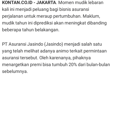
KONTAN.CO.ID -
JAKARTA
. Momen mudik lebaran
A
A
S
L
kali ini menjadi peluang bagi bisnis asuransi
I
perjalanan untuk meraup pertumbuhan. Maklum,
K
I
mudik tahun ini diprediksi akan meningkat dibanding
E
N
U
D
beberapa tahun belakangan.
A
U
N
S
G
T
A
R
PT Asuransi Jasindo (Jasindo) menjadi salah satu
N
I
yang telah melihat adanya animo terkait permintaan
P
I
asuransi tersebut. Oleh karenanya, pihaknya
E
N
L
T
menargetkan premi bisa tumbuh 20% dari bulan-bulan
U
E
A
R
sebelumnya.
N
N
G
A
U
S
S
I
A
O
H
N
A
A
L
P
R
E
E