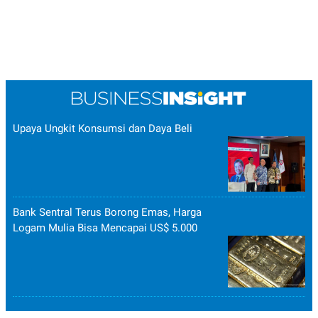
Upaya Ungkit Konsumsi dan Daya Beli
Bank Sentral Terus Borong Emas, Harga
Logam Mulia Bisa Mencapai US$ 5.000