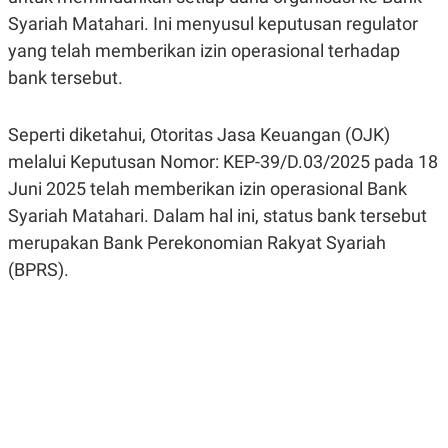
R
G
Syariah Matahari. Ini menyusul keputusan regulator
S
I
O
O
yang telah memberikan izin operasional terhadap
N
N
bank tersebut.
A
A
L
L
F
I
Seperti diketahui, Otoritas Jasa Keuangan (OJK)
N
A
melalui Keputusan Nomor: KEP-39/D.03/2025 pada 18
N
Juni 2025 telah memberikan izin operasional Bank
C
E
Syariah Matahari. Dalam hal ini, status bank tersebut
Y
C
merupakan Bank Perekonomian Rakyat Syariah
A
A
N
R
(BPRS).
G
I
T
T
E
A
R
H
.
U
.
.
K
L
E
I
S
F