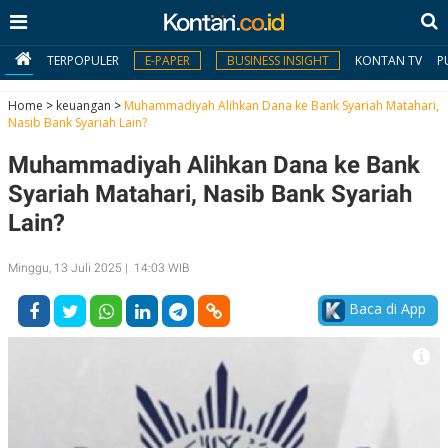
TERPOPULER
E-PAPER
BUSINESS INSIGHT
KONTAN TV
P
Home
>
keuangan
>
Muhammadiyah Alihkan Dana ke Bank Syariah Matahari,
Nasib Bank Syariah Lain?
MY
Muhammadiyah Alihkan Dana ke Bank
KONTAN
Syariah Matahari, Nasib Bank Syariah
Daftar
Lain?
Masuk
Minggu, 13 Juli 2025 | 14:03 WIB
Baca di App
BERITA
I
N
N
A
V
S
E
I
S
O
T
N