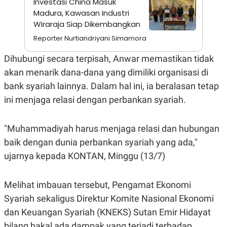
Investasi China Masuk
S
A
A
G
Madura, Kawasan Industri
T
E
Wiraraja Siap Dikembangkan
D
S
A
Reporter Nurtiandriyani Simamora
T
A
Dihubungi secara terpisah, Anwar memastikan tidak
K
L
akan menarik dana-dana yang dimiliki organisasi di
O
I
N
P
bank syariah lainnya. Dalam hal ini, ia beralasan tetap
T
S
A
U
ini menjaga relasi dengan perbankan syariah.
N
S
T
V
"Muhammadiyah harus menjaga relasi dan hubungan
baik dengan dunia perbankan syariah yang ada,"
JARINGAN
ujarnya kepada KONTAN, Minggu (13/7)
K
P
O
R
Melihat imbauan tersebut, Pengamat Ekonomi
N
E
T
S
Syariah sekaligus Direktur Komite Nasional Ekonomi
A
S
dan Keuangan Syariah (KNEKS) Sutan Emir Hidayat
N
R
A
E
bilang bakal ada dampak yang terjadi terhadap