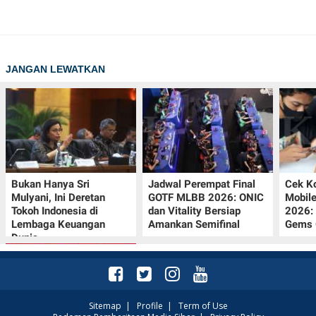
JANGAN LEWATKAN
Bukan Hanya Sri
Jadwal Perempat Final
Cek K
Mulyani, Ini Deretan
GOTF MLBB 2026: ONIC
Mobil
Tokoh Indonesia di
dan Vitality Bersiap
2026:
Lembaga Keuangan
Amankan Semifinal
Gems G
Dunia
Sitemap
|
Profile
|
Term of Use