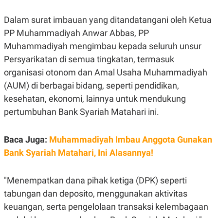
E
R
Dalam surat imbauan yang ditandatangani oleh Ketua
F
B
O
U
PP Muhammadiyah Anwar Abbas, PP
K
S
Muhammadiyah mengimbau kepada seluruh unsur
U
I
S
N
Persyarikatan di semua tingkatan, termasuk
E
S
organisasi otonom dan Amal Usaha Muhammadiyah
S
(AUM) di berbagai bidang, seperti pendidikan,
I
N
kesehatan, ekonomi, lainnya untuk mendukung
S
I
pertumbuhan Bank Syariah Matahari ini.
G
H
T
Baca Juga:
Muhammadiyah Imbau Anggota Gunakan
S
B
Bank Syariah Matahari, Ini Alasannya!
T
E
O
L
C
A
K
N
"Menempatkan dana pihak ketiga (DPK) seperti
S
J
E
A
tabungan dan deposito, menggunakan aktivitas
T
O
keuangan, serta pengelolaan transaksi kelembagaan
U
N
P