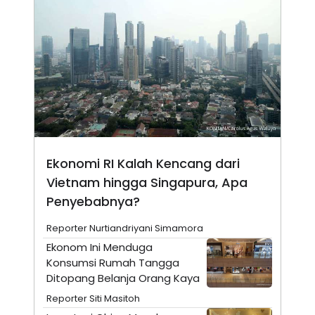
A
I
S
V
K
E
E
M
E
N
T
E
R
I
A
N
L
Ekonomi RI Kalah Kencang dari
E
Vietnam hingga Singapura, Apa
S
T
Penyebabnya?
A
R
I
Reporter Nurtiandriyani Simamora
Ekonom Ini Menduga
Konsumsi Rumah Tangga
KANAL
Ditopang Belanja Orang Kaya
P
I
Reporter Siti Masitoh
U
M