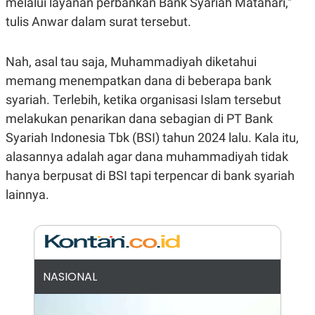
melalui layanan perbankan Bank Syariah Matahari,"
N
S
tulis Anwar dalam surat tersebut.
E
E
W
R
S
E
S
M
Nah, asal tau saja, Muhammadiyah diketahui
E
O
memang menempatkan dana di beberapa bank
T
N
U
I
syariah. Terlebih, ketika organisasi Islam tersebut
P
A
melakukan penarikan dana sebagian di PT Bank
A
K
D
I
Syariah Indonesia Tbk (BSI) tahun 2024 lalu. Kala itu,
V
L
A
alasannya adalah agar dana muhammadiyah tidak
S
hanya berpusat di BSI tapi terpencar di bank syariah
K
O
lainnya.
R
P
O
R
A
S
I
NASIONAL
K
N
I
A
L
T