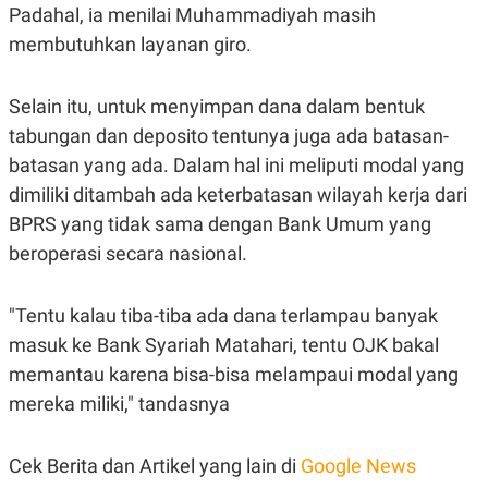
R
T
Padahal, ia menilai Muhammadiyah masih
I
membutuhkan layanan giro.
S
I
N
G
Selain itu, untuk menyimpan dana dalam bentuk
K
tabungan dan deposito tentunya juga ada batasan-
G
M
batasan yang ada. Dalam hal ini meliputi modal yang
E
dimiliki ditambah ada keterbatasan wilayah kerja dari
D
I
BPRS yang tidak sama dengan Bank Umum yang
A
.
beroperasi secara nasional.
I
D
"Tentu kalau tiba-tiba ada dana terlampau banyak
masuk ke Bank Syariah Matahari, tentu OJK bakal
SITEMAP
PROFILE
TERM
memantau karena bisa-bisa melampaui modal yang
OF
USE
mereka miliki," tandasnya
PEDOMAN
PEMBERITAAN
SIBER
Cek Berita dan Artikel yang lain di
Google News
PRIVACY