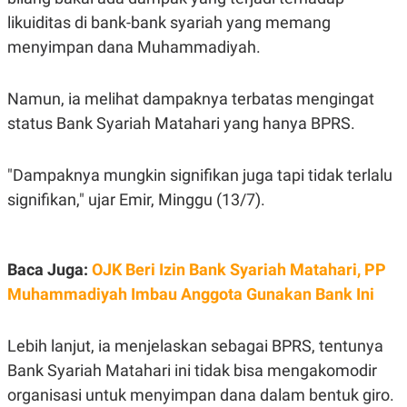
C
L
A
E
likuiditas di bank-bank syariah yang memang
D
A
menyimpan dana Muhammadiyah.
E
S
M
E
Y
.
I
Namun, ia melihat dampaknya terbatas mengingat
D
status Bank Syariah Matahari yang hanya BPRS.
L
K
A
I
N
N
"Dampaknya mungkin signifikan juga tapi tidak terlalu
G
E
G
R
signifikan," ujar Emir, Minggu (13/7).
A
J
N
A
A
E
N
M
C
I
Baca Juga:
OJK Beri Izin Bank Syariah Matahari, PP
E
T
T
E
Muhammadiyah Imbau Anggota Gunakan Bank Ini
A
N
K
E
A
Lebih lanjut, ia menjelaskan sebagai BPRS, tentunya
P
D
Bank Syariah Matahari ini tidak bisa mengakomodir
A
V
P
E
organisasi untuk menyimpan dana dalam bentuk giro.
E
R