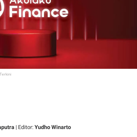
Terkini
aputra
| Editor:
Yudho Winarto