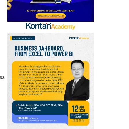
yang Tertunda 8 Bulan
8
Cek Kode Redeem EA FC
Mobile Update 7 Agustus
2026: Klaim Ribuan
Gems Gratis!
9
Promo JSM Alfamart 7–
9 Agustus 2026, Minyak
Goreng 2 Liter Mulai
Rp41.500
ss
10
Jadwal Perempat Final
GOTF MLBB 2026: ONIC
dan Vitality Bersiap
Amankan Semifinal