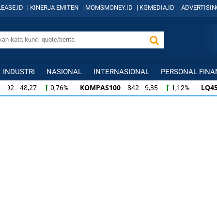
EASE.ID
|
KINERJA EMITEN
|
MOMSMONEY.ID
|
KGMEDIA.ID
|
ADVERTISIN
INDUSTRI
NASIONAL
INTERNASIONAL
PERSONAL FINA
KOMPAS100
842 9,35
LQ45
639 7,95
,76%
1,12%
35
LQ45
639 7,95
ISSI
222 2,35
1,12%
1,26%
1,07
ISSI
222 2,35
IDX30
358 4,08
ID
26%
1,07%
1,15%