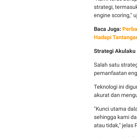
strategi, termasu
engine scoring," u
Baca Juga:
Perba
Hadapi Tantanga
Strategi Akulaku
Salah satu strate
pemanfaatan engin
Teknologi ini dig
akurat dan mengur
"Kunci utama dala
sehingga kami dap
atau tidak," jelas 