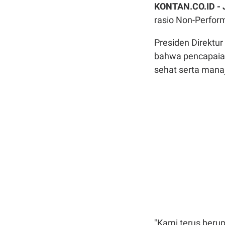
KONTAN.CO.ID -
rasio Non-Perform
Presiden Direktu
bahwa pencapaian
sehat serta manaj
"Kami terus beru