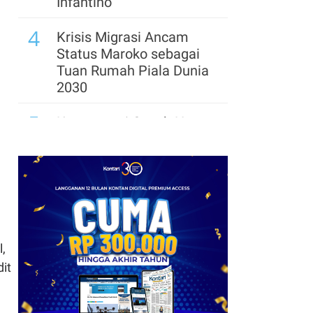
Infantino
4
Krisis Migrasi Ancam
Status Maroko sebagai
Tuan Rumah Piala Dunia
2030
5
Kontroversi Coach Hong
Myung-bo Berlanjut,
Polisi Geledah Federasi
Sepak Bola Korsel
6
Arsenal Perpanjang
Kerja Sama dengan
Emirates hingga 2033, Ini
,
Detail Kemitraannya
it
7
FIFA Akhirnya Cairkan
Hadiah Timnas Yordania