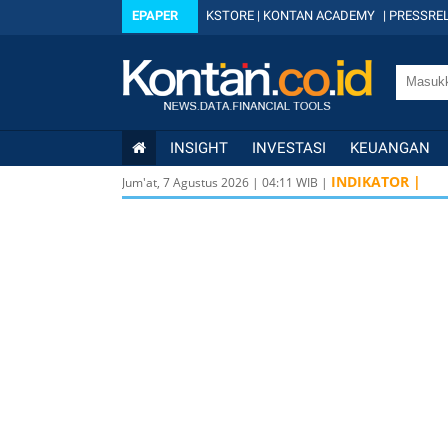
EPAPER
KSTORE
|
KONTAN ACADEMY
|
PRESSREL
INSIGHT
INVESTASI
KEUANGAN
IDX
6.392 48,27
INDIKATOR |
0
Jum'at, 7 Agustus 2026
|
04
:
12
WIB |
KOMPAS100
842 9,
LQ45
639 7,95
1,