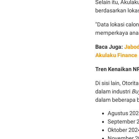
Selain itu, Akula
berdasarkan lokas
"Data lokasi calo
memperkaya analis
Baca Juga:
Jabod
Akulaku Finance
Tren Kenaikan NP
Di sisi lain, Oto
dalam industri
Bu
dalam beberapa bu
Agustus 202
September 2
Oktober 202
November 20