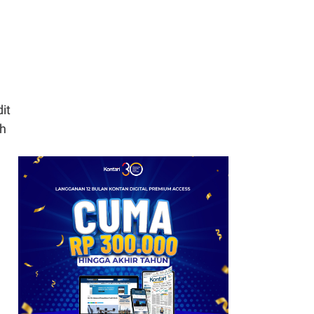
it
uh