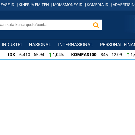
EASE.ID
|
KINERJA EMITEN
|
MOMSMONEY.ID
|
KGMEDIA.ID
|
ADVERTISIN
INDUSTRI
NASIONAL
INTERNASIONAL
PERSONAL FINA
IDX
6.410 65,94
KOMPAS100
845 12,09
1,04%
1,
KOMPAS100
845 12,09
LQ45
640 9,44
1,45%
1,5
LQ45
640 9,44
ISSI
222 2,82
IDX3
1,50%
1,29%