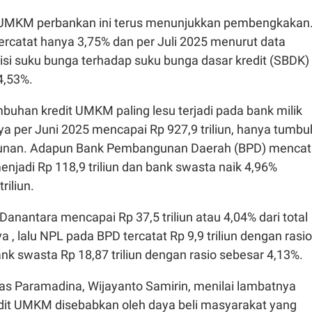
t UMKM perbankan ini terus menunjukkan pembengkakan
ercatat hanya 3,75% dan per Juli 2025 menurut data
si suku bunga terhadap suku bunga dasar kredit (SBDK) 
4,53%.
tumbuhan kredit UMKM paling lesu terjadi pada bank milik
ya per Juni 2025 mencapai Rp 927,9 triliun, hanya tumbu
hunan. Adapun Bank Pembangunan Daerah (BPD) mencat
njadi Rp 118,9 triliun dan bank swasta naik 4,96%
riliun.
nantara mencapai Rp 37,5 triliun atau 4,04% dari total
ya , lalu NPL pada BPD tercatat Rp 9,9 triliun dengan rasio
nk swasta Rp 18,87 triliun dengan rasio sebesar 4,13%.
as Paramadina, Wijayanto Samirin, menilai lambatnya
it UMKM disebabkan oleh daya beli masyarakat yang