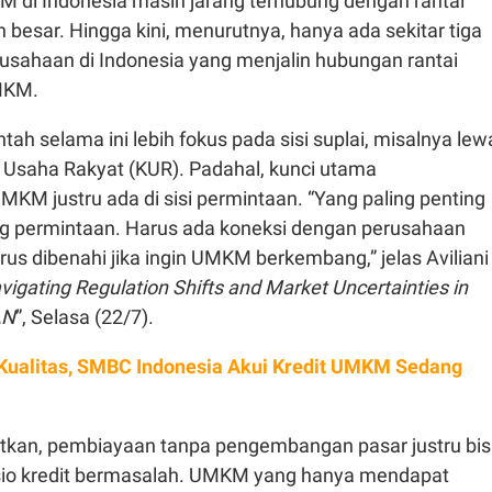
 di Indonesia masih jarang terhubung dengan rantai
besar. Hingga kini, menurutnya, hanya ada sekitar tiga
usahaan di Indonesia yang menjalin hubungan rantai
MKM.
tah selama ini lebih fokus pada sisi suplai, misalnya lew
t Usaha Rakyat (KUR). Padahal, kunci utama
M justru ada di sisi permintaan. “Yang paling penting
g permintaan. Harus ada koneksi dengan perusahaan
arus dibenahi jika ingin UMKM berkembang,” jelas Aviliani
vigating Regulation Shifts and Market Uncertainties in
AN
”, Selasa (22/7).
Kualitas, SMBC Indonesia Akui Kredit UMKM Sedang
atkan, pembiayaan tanpa pengembangan pasar justru bi
io kredit bermasalah. UMKM yang hanya mendapat