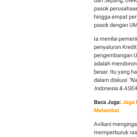
dan Jepang, UMKM
pasok perusahaan 
hingga empat per
pasok dengan U
Ia menilai pemerin
penyaluran Kredi
pengembangan UMK
adalah mendoron
besar. Itu yang h
dalam diskusi
“Na
Indonesia & ASE
Baca Juga:
Jaga 
Melambat
Aviliani menging
memperburuk ras