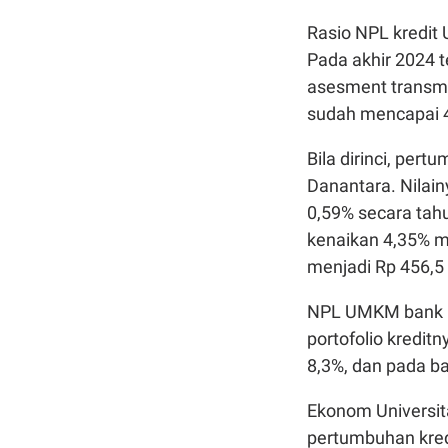
Rasio NPL kredi
Pada akhir 2024 t
asesment transmi
sudah mencapai 
Bila dirinci, per
Danantara. Nilain
0,59% secara ta
kenaikan 4,35% me
menjadi Rp 456,5 t
NPL UMKM bank Da
portofolio kreditn
8,3%, dan pada ba
Ekonom Universit
pertumbuhan kred