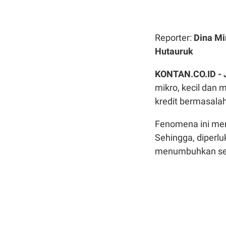
Reporter:
Dina Mi
Hutauruk
KONTAN.CO.ID -
mikro, kecil da
kredit bermasal
Fenomena ini me
Sehingga, diperlu
menumbuhkan sekt