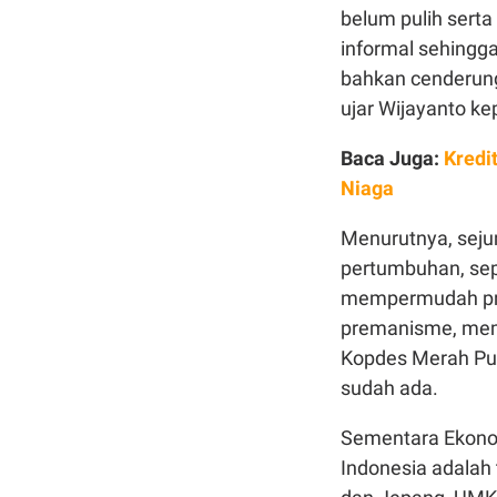
belum pulih sert
informal sehingg
bahkan cenderung 
ujar Wijayanto k
Baca Juga:
Kredi
Niaga
Menurutnya, seju
pertumbuhan, sep
mempermudah pro
premanisme, memb
Kopdes Merah Pu
sudah ada.
Sementara Ekonom
Indonesia adalah