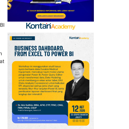
.
BI
h
at