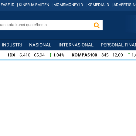
EASE.ID
|
KINERJA EMITEN
|
MOMSMONEY.ID
|
KGMEDIA.ID
|
ADVERTISIN
INDUSTRI
NASIONAL
INTERNASIONAL
PERSONAL FINA
IDX
6.410 65,94
KOMPAS100
845 12,09
1,04%
1,
KOMPAS100
845 12,09
LQ45
640 9,44
1,45%
1,5
LQ45
640 9,44
ISSI
222 2,82
IDX3
1,50%
1,29%