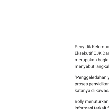
Penyidik Kelompo
Eksekutif OJK Da
merupakan bagian 
menyebut langkah
“Penggeledahan y
proses penyidikan
katanya di kawas
Bolly menuturkan
informasi terkai