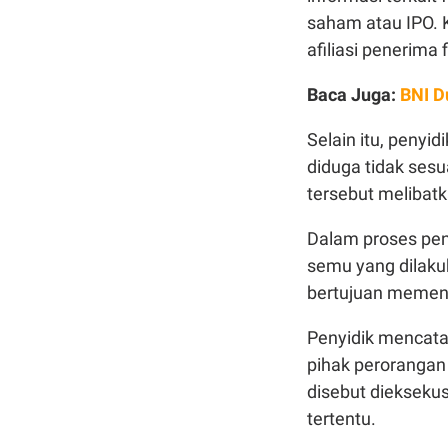
saham atau IPO. K
afiliasi penerima 
Baca Juga:
BNI D
Selain itu, penyi
diduga tidak ses
tersebut melibatk
Dalam proses pen
semu yang dilaku
bertujuan memeng
Penyidik mencatat
pihak perorangan
disebut dieksekus
tertentu.