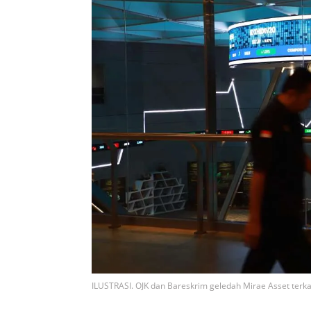
ILUSTRASI. OJK dan Bareskrim geledah Mirae Asset terk