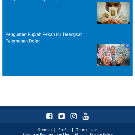
Penguatan Rupiah Pekan Ini Terangkat
Pelemahan Dolar
Sitemap
|
Profile
|
Term of Use
Pedoman Pemberitaan Media Siber
|
Privacy Policy