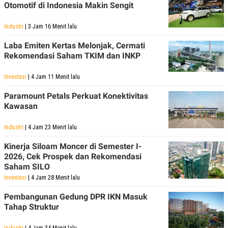
R
T
Otomotif di Indonesia Makin Sengit
I
S
Industri
| 3 Jam 16 Menit lalu
I
N
Laba Emiten Kertas Melonjak, Cermati
G
Rekomendasi Saham TKIM dan INKP
K
G
M
Investasi
| 4 Jam 11 Menit lalu
E
D
Paramount Petals Perkuat Konektivitas
I
Kawasan
A
.
I
Industri
| 4 Jam 23 Menit lalu
D
Kinerja Siloam Moncer di Semester I-
2026, Cek Prospek dan Rekomendasi
Saham SILO
SITEMAP
PROFILE
TERM
OF
Investasi
| 4 Jam 28 Menit lalu
USE
Pembangunan Gedung DPR IKN Masuk
PEDOMAN
Tahap Struktur
PEMBERITAAN
SIBER
PRIVACY
Industri
| 4 Jam 34 Menit lalu