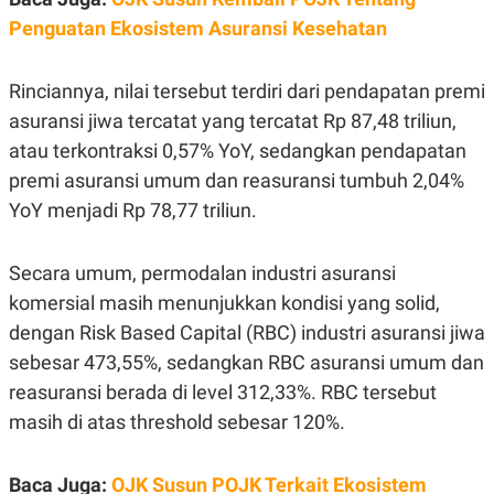
S
A
A
G
Penguatan Ekosistem Asuransi Kesehatan
T
E
D
S
A
Rinciannya, nilai tersebut terdiri dari pendapatan premi
T
A
asuransi jiwa tercatat yang tercatat Rp 87,48 triliun,
K
L
atau terkontraksi 0,57% YoY, sedangkan pendapatan
O
I
N
P
premi asuransi umum dan reasuransi tumbuh 2,04%
T
S
YoY menjadi Rp 78,77 triliun.
A
U
N
S
T
V
Secara umum, permodalan industri asuransi
komersial masih menunjukkan kondisi yang solid,
JARINGAN
dengan
Risk Based Capital
(RBC) industri asuransi jiwa
sebesar 473,55%, sedangkan RBC asuransi umum dan
K
P
reasuransi berada di level 312,33%. RBC tersebut
O
R
N
E
masih di atas threshold sebesar 120%.
T
S
A
S
N
R
A
E
Baca Juga:
OJK Susun POJK Terkait Ekosistem