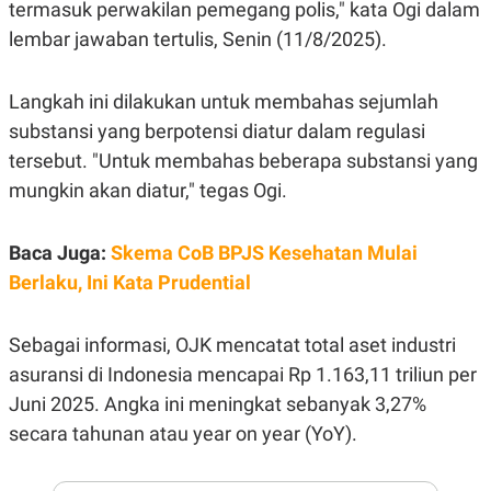
E
termasuk perwakilan pemegang polis," kata Ogi dalam
R
lembar jawaban tertulis, Senin (11/8/2025).
F
B
O
U
K
S
Langkah ini dilakukan untuk membahas sejumlah
U
I
S
N
substansi yang berpotensi diatur dalam regulasi
E
S
tersebut. "Untuk membahas beberapa substansi yang
S
mungkin akan diatur," tegas Ogi.
I
N
S
I
Baca Juga:
Skema CoB BPJS Kesehatan Mulai
G
H
Berlaku, Ini Kata Prudential
T
S
B
Sebagai informasi, OJK mencatat total aset industri
T
E
O
L
asuransi di Indonesia mencapai Rp 1.163,11 triliun per
C
A
K
N
Juni 2025. Angka ini meningkat sebanyak 3,27%
S
J
E
A
secara tahunan atau
year on year
(YoY).
T
O
U
N
P