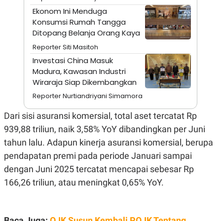
A
I
Ekonom Ini Menduga
S
V
K
E
Konsumsi Rumah Tangga
E
Ditopang Belanja Orang Kaya
M
E
Reporter Siti Masitoh
N
T
Investasi China Masuk
E
Madura, Kawasan Industri
R
Wiraraja Siap Dikembangkan
I
A
Reporter Nurtiandriyani Simamora
N
L
Dari sisi asuransi komersial, total aset tercatat Rp
E
S
939,88 triliun, naik 3,58% YoY dibandingkan per Juni
T
tahun lalu. Adapun kinerja asuransi komersial, berupa
A
R
pendapatan premi pada periode Januari sampai
I
dengan Juni 2025 tercatat mencapai sebesar Rp
166,26 triliun, atau meningkat 0,65% YoY.
KANAL
P
I
U
M
Baca Juga:
OJK Susun Kembali POJK Tentang