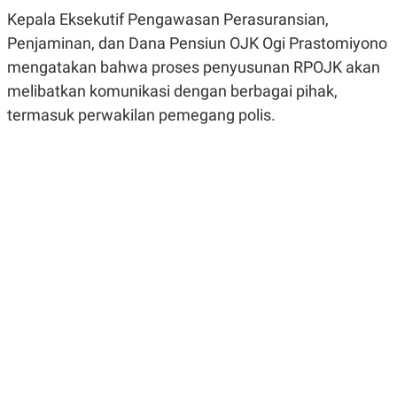
R
G
Kepala Eksekutif Pengawasan Perasuransian,
S
I
O
O
Penjaminan, dan Dana Pensiun OJK Ogi Prastomiyono
N
N
mengatakan bahwa proses penyusunan RPOJK akan
A
A
L
L
melibatkan komunikasi dengan berbagai pihak,
F
I
termasuk perwakilan pemegang polis.
N
A
N
C
E
Y
C
A
A
N
R
G
I
T
T
E
A
R
H
.
U
.
.
K
L
E
I
S
F