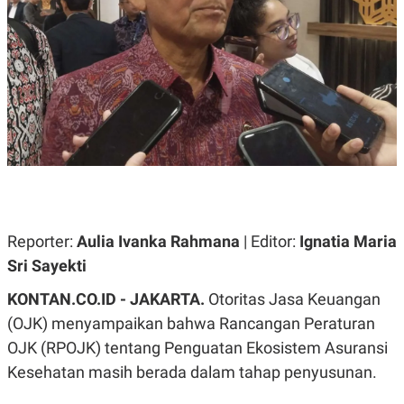
A
A
S
L
I
K
I
E
N
U
D
A
U
N
S
G
T
A
R
N
I
P
I
E
N
L
T
U
E
Reporter:
Aulia Ivanka Rahmana
| Editor:
Ignatia Maria
A
R
N
N
Sri Sayekti
G
A
U
S
KONTAN.CO.ID - JAKARTA.
Otoritas Jasa Keuangan
S
I
A
O
(OJK) menyampaikan bahwa Rancangan Peraturan
H
N
OJK (RPOJK) tentang Penguatan Ekosistem Asuransi
A
A
L
Kesehatan masih berada dalam tahap penyusunan.
P
R
E
E