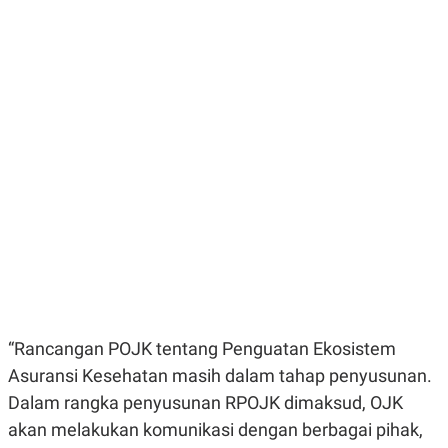
E
E
H
S
A
T
T
Y
A
L
N
E
E
A
N
N
G
A
L
L
I
I
S
S
H
I
S
E
K
X
O
E
L
C
O
U
M
T
I
“Rancangan POJK tentang Penguatan Ekosistem
V
E
Asuransi Kesehatan masih dalam tahap penyusunan.
C
Dalam rangka penyusunan RPOJK dimaksud, OJK
O
R
akan melakukan komunikasi dengan berbagai pihak,
N