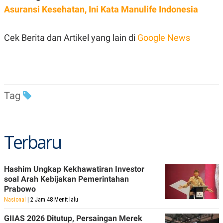
C
L
Asuransi Kesehatan, Ini Kata Manulife Indonesia
A
E
D
A
E
S
M
E
Cek Berita dan Artikel yang lain di
Google News
Y
.
I
D
L
K
A
I
N
N
Tag
G
E
G
R
A
J
N
A
A
E
Terbaru
N
M
C
I
E
T
T
E
A
N
Hashim Ungkap Kekhawatiran Investor
K
soal Arah Kebijakan Pemerintahan
E
A
Prabowo
P
D
Nasional
| 2 Jam 48 Menit lalu
A
V
P
E
GIIAS 2026 Ditutup, Persaingan Merek
E
R