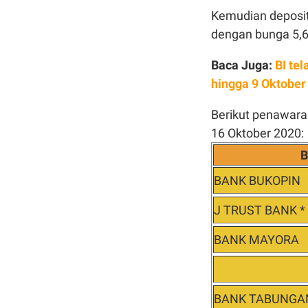
Kemudian deposit
dengan bunga 5,
Baca Juga:
BI tel
hingga 9 Oktober
Berikut penawara
16 Oktober 2020:
B
BANK BUKOPIN
J TRUST BANK *
BANK MAYORA
BANK TABUNGA