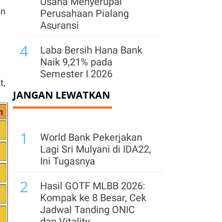
Usaha Menyerupai
in
Perusahaan Pialang
Asuransi
4
Laba Bersih Hana Bank
Naik 9,21% pada
Semester I 2026
t,
JANGAN LEWATKAN
5
RI Perkuat Resiliensi
Ekosistem Sistem
n
Pembayaran Nasional di
1
Tengah Tantangan
World Bank Pekerjakan
Global
Lagi Sri Mulyani di IDA22,
Ini Tugasnya
6
Masih Terbuka Peluang
2
Bisnis Asuransi
Hasil GOTF MLBB 2026:
Kendaraan Tumbuh
Kompak ke 8 Besar, Cek
hingga Akhir 2026
Jadwal Tanding ONIC
dan Vitality