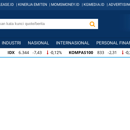
EASE.ID
|
KINERJA EMITEN
|
MOMSMONEY.ID
|
KGMEDIA.ID
|
ADVERTISIN
INDUSTRI
NASIONAL
INTERNASIONAL
PERSONAL FINA
IDX
6.344 -7,43
KOMPAS100
833 -2,31
-0,12%
-0
IDX
6.344 -7,43
KOMPAS100
833 -2,31
-0,12%
-0,
KOMPAS100
833 -2,31
LQ45
631 -3,13
-0,28%
-0,