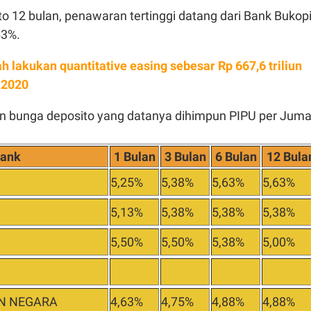
o 12 bulan, penawaran tertinggi datang dari Bank Bukop
63%.
ah lakukan quantitative easing sebesar Rp 667,6 triliun
 2020
n bunga deposito yang datanya dihimpun PIPU per Juma
ank
1 Bulan
3 Bulan
6 Bulan
12 Bula
5,25%
5,38%
5,63%
5,63%
5,13%
5,38%
5,38%
5,38%
5,50%
5,50%
5,38%
5,00%
N NEGARA
4,63%
4,75%
4,88%
4,88%