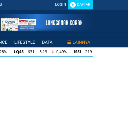
G
LOGIN
DAFTAR
NCE
LIFESTYLE
DATA
LAINNYA
LQ45
631 -3,13
ISSI
219 -0,63
,28%
-0,49%
-0,29%
LQ45
631 -3,13
ISSI
219 -0,63
28%
-0,49%
-0,29%
ISSI
219 -0,63
IDX30
354 -1,64
49%
-0,29%
-0,46%