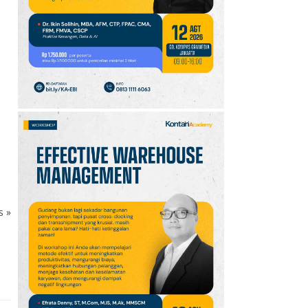
10
Jadwal Persija vs Arema
FC Perebutan Juara 3
Piala Presiden 2026,
Kick-off Sore Ini
ks
»