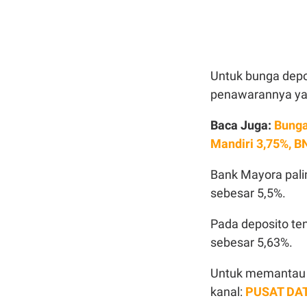
Untuk bunga depos
penawarannya yak
Baca Juga:
Bunga
Mandiri 3,75%, B
Bank Mayora pali
sebesar 5,5%.
Pada deposito te
sebesar 5,63%.
Untuk memantau p
kanal:
PUSAT DA