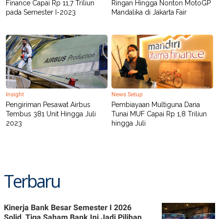
Finance Capai Rp 11,7 Triliun
Ringan Hingga Nonton MotoGP
R
T
I
pada Semester I-2023
Mandalika di Jakarta Fair
S
I
N
G
K
G
M
E
D
Insight
News Setup
I
A
Pengiriman Pesawat Airbus
Pembiayaan Multiguna Dana
.
Tembus 381 Unit Hingga Juli
Tunai MUF Capai Rp 1,8 Triliun
I
2023
hingga Juli
D
SITEMAP
PROFILE
TERM
OF
Terbaru
USE
PEDOMAN
PEMBERITAAN
SIBER
Kinerja Bank Besar Semester I 2026
Solid, Tiga Saham Bank Ini Jadi Pilihan
PRIVACY