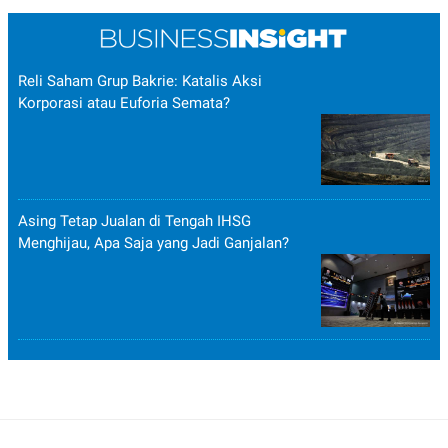
Reli Saham Grup Bakrie: Katalis Aksi
Korporasi atau Euforia Semata?
Asing Tetap Jualan di Tengah IHSG
Menghijau, Apa Saja yang Jadi Ganjalan?