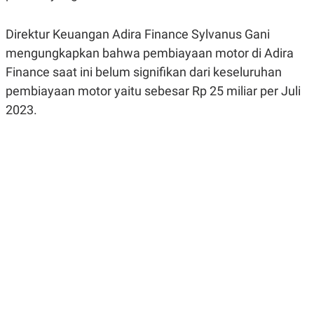
R
G
S
I
O
O
Direktur Keuangan Adira Finance Sylvanus Gani
N
N
mengungkapkan bahwa pembiayaan motor di Adira
A
A
L
L
Finance saat ini belum signifikan dari keseluruhan
F
I
pembiayaan motor yaitu sebesar Rp 25 miliar per Juli
N
2023.
A
N
C
E
Y
C
A
A
N
R
G
I
T
T
E
A
R
H
.
U
.
.
K
L
E
I
S
F