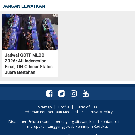
JANGAN LEWATKAN
Jadwal GOTF MLBB
2026: All Indonesian
Final, ONIC Incar Status
Juara Bertahan
Sitemap
|
Profile
|
Term of Use
Pedoman Pemberitaan Media Siber
|
Privacy Policy
Disclaimer: Seluruh konten berita yang ditayangkan di kontan.co.id ini
merupakan tanggung jawab Pemimpin Redaksi.