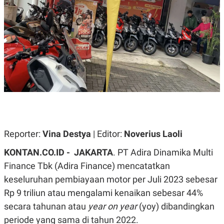
A
A
S
L
I
K
I
E
N
U
D
A
U
N
S
G
T
A
R
N
I
P
I
E
N
L
T
U
E
Reporter:
Vina Destya
| Editor:
Noverius Laoli
A
R
N
N
KONTAN.CO.ID - JAKARTA
. PT Adira Dinamika Multi
G
A
U
S
Finance Tbk (Adira Finance) mencatatkan
S
I
A
O
keseluruhan pembiayaan motor per Juli 2023 sebesar
H
N
Rp 9 triliun atau mengalami kenaikan sebesar 44%
A
A
L
secara tahunan atau
year on year
(yoy) dibandingkan
P
R
periode yang sama di tahun 2022.
E
E