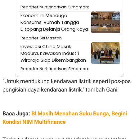
A
I
Reporter Nurtiandriyani Simamora
S
V
K
E
Ekonom Ini Menduga
E
Konsumsi Rumah Tangga
M
E
Ditopang Belanja Orang Kaya
N
T
Reporter Siti Masitoh
E
Investasi China Masuk
R
I
Madura, Kawasan Industri
A
Wiraraja Siap Dikembangkan
N
Reporter Nurtiandriyani Simamora
L
E
S
"Untuk mendukung kendaraan listrik seperti pos-pos
T
pengisian daya kendaraan listrik," tambah Gani.
A
R
I
Baca Juga:
BI Masih Menahan Suku Bunga, Begini
KANAL
Kondisi NIM Multifinance
P
I
U
M