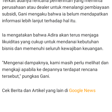
Terkait adanya rencana pemerintah yang meminta
S
A
A
G
perusahaan atau dealer untuk menalangi pembiayaan
T
E
subsidi, Gani mengaku bahwa ia belum mendapatkan
D
S
A
informasi lebih lanjut terhadap hal itu.
T
A
K
L
Ia mengatakan bahwa Adira akan terus menjaga
O
I
N
P
likuiditas yang cukup untuk mendanai kebutuhan
T
S
bisnis dan memenuhi seluruh kewajiban keuangan.
A
U
N
S
T
V
"Mengenai dampaknya, kami masih perlu melihat dan
mengkaji apabila ke depannya terdapat rencana
JARINGAN
tersebut," pungkas Gani.
K
P
O
R
Cek Berita dan Artikel yang lain di
Google News
N
E
T
S
A
S
N
R
A
E