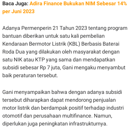
E
Baca Juga:
Adira Finance Bukukan NIM Sebesar 14%
R
per Juni 2023
F
B
O
U
K
S
Adanya Permenperin 21 Tahun 2023 tentang program
U
I
S
N
bantuan diberikan untuk satu kali pembelian
E
S
Kendaraan Bermotor Listrik (KBL) Berbasis Baterai
S
Roda Dua yang dilakukan oleh masyarakat dengan
I
N
satu NIK atau KTP yang sama dan mendapatkan
S
I
subsidi sebesar Rp 7 juta, Gani mengaku menyambut
G
H
baik peraturan tersebut.
T
S
B
Gani menyampaikan bahwa dengan adanya subsidi
T
E
O
L
tersebut diharapkan dapat mendorong penjualan
C
A
K
N
motor listrik dan berdampak positif terhadap industri
S
J
E
A
otomotif dan perusahaan multifinance. Namun,
T
O
diperlukan juga peningkatan infrastrukturnya.
U
N
P