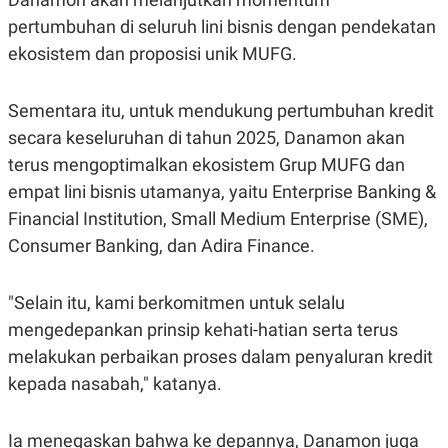
C
L
A
E
pertumbuhan di seluruh lini bisnis dengan pendekatan
D
A
ekosistem dan proposisi unik MUFG.
E
S
M
E
Y
.
I
Sementara itu, untuk mendukung pertumbuhan kredit
D
secara keseluruhan di tahun 2025, Danamon akan
L
K
A
I
terus mengoptimalkan ekosistem Grup MUFG dan
N
N
empat lini bisnis utamanya, yaitu Enterprise Banking &
G
E
G
R
Financial Institution, Small Medium Enterprise (SME),
A
J
N
A
Consumer Banking, dan Adira Finance.
A
E
N
M
C
I
"Selain itu, kami berkomitmen untuk selalu
E
T
T
E
mengedepankan prinsip kehati-hatian serta terus
A
N
K
melakukan perbaikan proses dalam penyaluran kredit
E
A
kepada nasabah," katanya.
P
D
A
V
P
E
Ia menegaskan bahwa ke depannya, Danamon juga
E
R