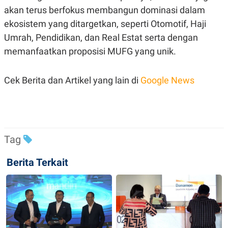
R
T
akan terus berfokus membangun dominasi dalam
I
S
ekosistem yang ditargetkan, seperti Otomotif, Haji
I
Umrah, Pendidikan, dan Real Estat serta dengan
N
G
memanfaatkan proposisi MUFG yang unik.
K
G
M
Cek Berita dan Artikel yang lain di
Google News
E
D
I
A
.
I
D
Tag
Berita Terkait
SITEMAP
PROFILE
TERM
OF
USE
PEDOMAN
PEMBERITAAN
SIBER
PRIVACY