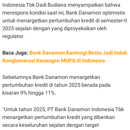
E
Indonesia Tbk Dadi Budiana menyampaikan bahwa
R
merespons kondisi saat ini, Bank Danamon optimistis
F
B
O
U
untuk menargetkan pertumbuhan kredit di semester-II
K
S
U
I
2025 sejalan dengan yang diproyeksikan oleh
S
N
regulator.
E
S
S
I
Baca Juga:
Bank Danamon Kantongi Restu Jadi Induk
N
Konglomerasi Keuangan MUFG di Indonesia
S
I
G
H
Sebelumnya Bank Danamon menargetkan
T
pertumbuhan kredit di tahun 2025 berada pada
S
B
T
E
kisaran 9% hingga 11%.
O
L
C
A
K
N
"Untuk tahun 2025, PT Bank Danamon Indonesia Tbk
S
J
E
A
menargetkan pertumbuhan kredit yang diberikan
T
O
U
N
secara keseluruhan sejalan dengan target
P