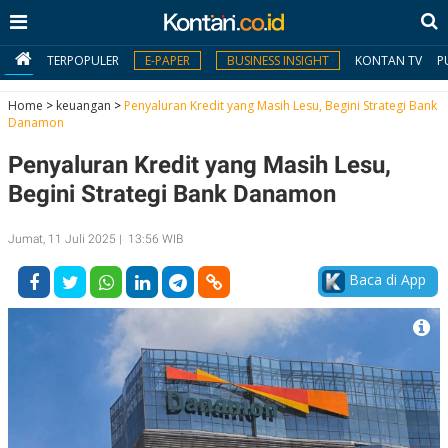
TERPOPULER
E-PAPER
BUSINESS INSIGHT
KONTAN TV
P
Home
>
keuangan
>
Penyaluran Kredit yang Masih Lesu, Begini Strategi Bank
Danamon
MY
Penyaluran Kredit yang Masih Lesu,
KONTAN
Begini Strategi Bank Danamon
Daftar
Jumat, 11 Juli 2025 | 13:56 WIB
Masuk
Baca di App
BERITA
I
N
N
A
V
S
E
I
S
O
T
N