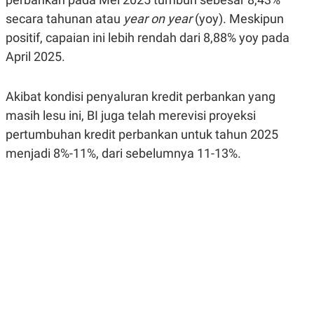
R
G
secara tahunan atau
year on year
(yoy). Meskipun
S
I
O
O
positif, capaian ini lebih rendah dari 8,88% yoy pada
N
N
A
A
April 2025.
L
L
F
I
Akibat kondisi penyaluran kredit perbankan yang
N
A
masih lesu ini, BI juga telah merevisi proyeksi
N
C
pertumbuhan kredit perbankan untuk tahun 2025
E
menjadi 8%-11%, dari sebelumnya 11-13%.
Y
C
A
A
N
R
G
I
T
T
E
A
R
H
.
U
.
.
K
L
E
I
S
F