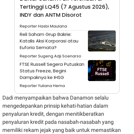
A
I
Tertinggi LQ45 (7 Agustus 2026),
S
V
K
E
INDY dan ANTM Disorot
E
M
E
Reporter Hasbi Maulana
N
Reli Saham Grup Bakrie:
T
E
Katalis Aksi Korporasi atau
R
Euforia Semata?
I
A
Reporter Sugeng Adji Soenarso
N
FTSE Russell Segera Putuskan
L
Status Freeze, Begini
E
Dampaknya ke IHSG
S
T
Reporter Yuliana Hema
A
R
I
Dadi menyampaikan bahwa Danamon selalu
mengedepankan prinsip kehati-hatian dalam
KANAL
penyaluran kredit, dengan menitikberatkan
penyaluran kredit pada nasabah-nasabah yang
P
I
memiliki rekam jejak yang baik untuk memastikan
U
M