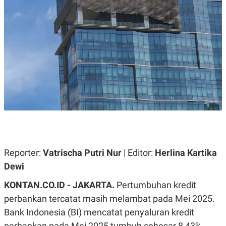
A
A
S
L
I
K
I
E
N
U
D
A
U
N
S
G
T
A
R
N
I
P
I
E
N
L
T
U
E
A
R
N
N
Reporter:
Vatrischa Putri Nur
| Editor:
Herlina Kartika
G
A
U
S
Dewi
S
I
A
O
KONTAN.CO.ID - JAKARTA.
Pertumbuhan kredit
H
N
A
A
perbankan tercatat masih melambat pada Mei 2025.
L
Bank Indonesia (BI) mencatat penyaluran kredit
P
R
E
E
perbankan pada Mei 2025 tumbuh sebesar 8,43%