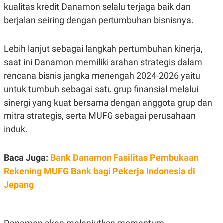
S
A
kualitas kredit Danamon selalu terjaga baik dan
A
G
T
E
berjalan seiring dengan pertumbuhan bisnisnya.
D
S
A
T
Lebih lanjut sebagai langkah pertumbuhan kinerja,
A
saat ini Danamon memiliki arahan strategis dalam
K
L
O
I
rencana bisnis jangka menengah 2024-2026 yaitu
N
P
T
S
untuk tumbuh sebagai satu grup finansial melalui
A
U
sinergi yang kuat bersama dengan anggota grup dan
N
S
T
mitra strategis, serta MUFG sebagai perusahaan
V
induk.
JARINGAN
Baca Juga:
Bank Danamon Fasilitas Pembukaan
K
P
Rekening MUFG Bank bagi Pekerja Indonesia di
O
R
Jepang
N
E
T
S
A
S
N
R
A
E
Danamon akan melanjutkan momentum