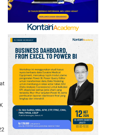
at
JK
22