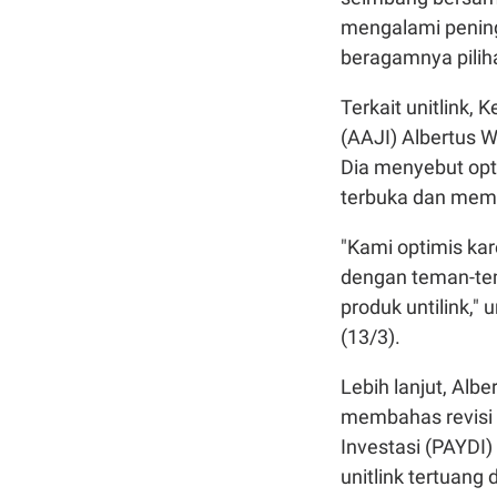
mengalami pening
beragamnya piliha
Terkait unitlink,
(AAJI) Albertus W
Dia menyebut opt
terbuka dan memil
"Kami optimis ka
dengan teman-tem
produk untilink,"
(13/3).
Lebih lanjut, Al
membahas revisi 
Investasi (PAYDI)
unitlink tertuan