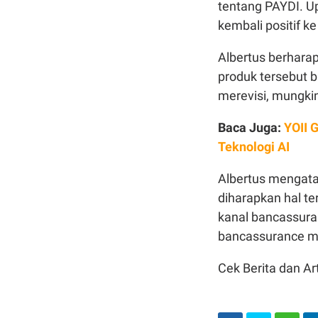
tentang PAYDI. Up
kembali positif k
Albertus berharap 
produk tersebut b
merevisi, mungkin
Baca Juga:
YOII 
Teknologi AI
Albertus mengatak
diharapkan hal t
kanal bancassura
bancassurance me
Cek Berita dan Art