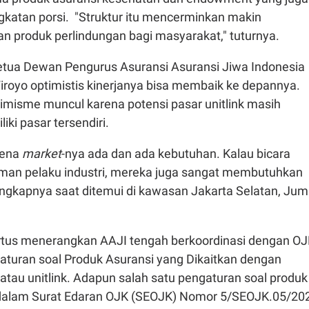
katan porsi. "Struktur itu mencerminkan makin
n produk perlindungan bagi masyarakat," tuturnya.
 Ketua Dewan Pengurus Asuransi Asuransi Jiwa Indonesia
iroyo optimistis kinerjanya bisa membaik ke depannya.
imisme muncul karena potensi pasar unitlink masih
iki pasar tersendiri.
rena
market
-nya ada dan ada kebutuhan. Kalau bicara
an pelaku industri, mereka juga sangat membutuhkan
 ungkapnya saat ditemui di kawasan Jakarta Selatan, Jum
bertus menerangkan AAJI tengah berkoordinasi dengan O
aturan soal Produk Asuransi yang Dikaitkan dengan
 atau unitlink. Adapun salah satu pengaturan soal produk
g dalam Surat Edaran OJK (SEOJK) Nomor 5/SEOJK.05/20