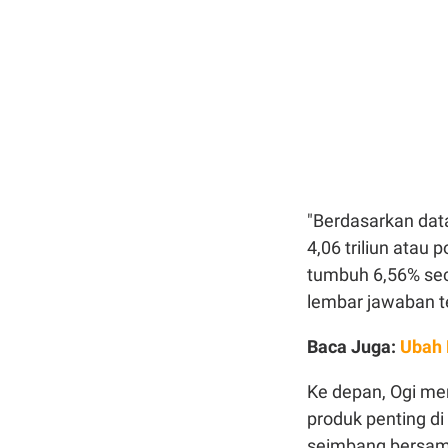
"Berdasarkan data
4,06 triliun atau 
tumbuh 6,56% sec
lembar jawaban te
Baca Juga:
Ubah 
Ke depan, Ogi me
produk penting di
seimbang bersam