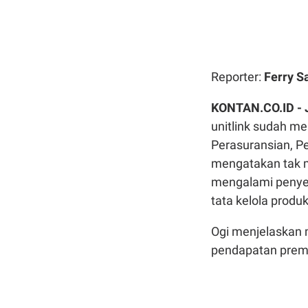
Reporter:
Ferry S
KONTAN.CO.ID -
unitlink sudah m
Perasuransian, P
mengatakan tak me
mengalami penyes
tata kelola produk
Ogi menjelaskan m
pendapatan premi 