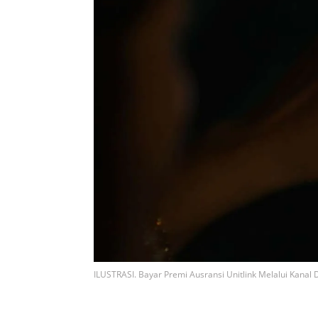
ILUSTRASI. Bayar Premi Ausransi Unitlink Melalui Kanal