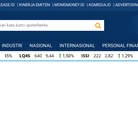
EASE.ID
|
KINERJA EMITEN
|
MOMSMONEY.ID
|
KGMEDIA.ID
|
ADVERTISIN
INDUSTRI
NASIONAL
INTERNASIONAL
PERSONAL FINA
LQ45
640 9,44
ISSI
222 2,82
IDX
1,50%
1,29%
ISSI
222 2,82
IDX30
359 5,14
IDXH
1,29%
1,45%
IDX30
359 5,14
IDXHIDIV20
438 4,81
1,45%
1,11