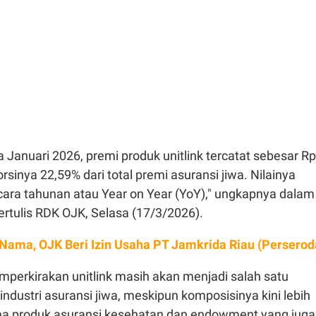
 Januari 2026, premi produk unitlink tercatat sebesar Rp
porsinya 22,59% dari total premi asuransi jiwa. Nilainya
ara tahunan atau Year on Year (YoY)," ungkapnya dalam
rtulis RDK OJK, Selasa (17/3/2026).
Nama, OJK Beri Izin Usaha PT Jamkrida Riau (Perserod
mperkirakan unitlink masih akan menjadi salah satu
 industri asuransi jiwa, meskipun komposisinya kini lebih
a produk asuransi kesehatan dan endowment yang juga