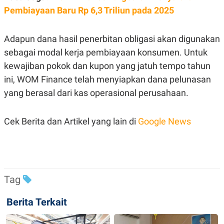
S
A
Pembiayaan Baru Rp 6,3 Triliun pada 2025
A
G
T
E
D
S
A
Adapun dana hasil penerbitan obligasi akan digunakan
T
A
sebagai modal kerja pembiayaan konsumen. Untuk
K
L
kewajiban pokok dan kupon yang jatuh tempo tahun
O
I
ini, WOM Finance telah menyiapkan dana pelunasan
N
P
T
S
yang berasal dari kas operasional perusahaan.
A
U
N
S
T
V
Cek Berita dan Artikel yang lain di
Google News
JARINGAN
K
P
Tag
O
R
N
E
T
S
Berita Terkait
A
S
N
R
A
E