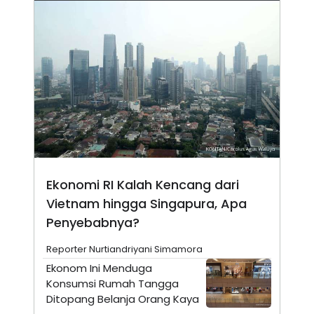
N
S
E
E
W
R
S
E
S
M
E
O
T
N
U
I
P
A
A
K
D
I
V
L
A
S
K
Ekonomi RI Kalah Kencang dari
O
R
Vietnam hingga Singapura, Apa
P
Penyebabnya?
O
R
A
Reporter Nurtiandriyani Simamora
S
Ekonom Ini Menduga
I
Konsumsi Rumah Tangga
K
N
I
A
Ditopang Belanja Orang Kaya
L
T