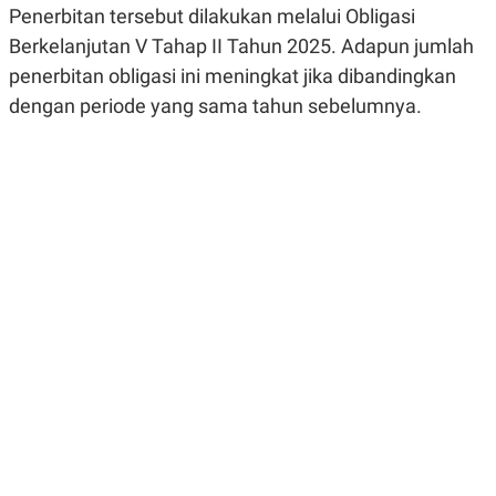
Penerbitan tersebut dilakukan melalui Obligasi
R
G
S
I
Berkelanjutan V Tahap II Tahun 2025. Adapun jumlah
O
O
N
N
penerbitan obligasi ini meningkat jika dibandingkan
A
A
L
L
dengan periode yang sama tahun sebelumnya.
F
I
N
A
N
C
E
Y
C
A
A
N
R
G
I
T
T
E
A
R
H
.
U
.
.
K
L
E
I
S
F