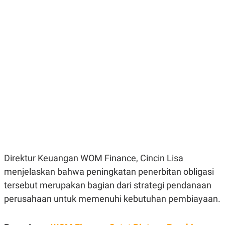
E
E
H
S
A
T
T
Y
A
L
N
E
E
A
N
N
G
A
L
L
I
I
S
S
H
I
S
E
K
X
O
E
L
C
O
U
M
Direktur Keuangan WOM Finance, Cincin Lisa
T
menjelaskan bahwa peningkatan penerbitan obligasi
I
V
tersebut merupakan bagian dari strategi pendanaan
E
C
perusahaan untuk memenuhi kebutuhan pembiayaan.
O
R
N