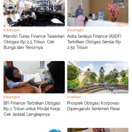
C
L
A
E
D
A
E
S
M
E
Y
.
I
Keuangan
Keuangan
D
Mandiri Tunas Finance Tawarkan
Astra Sedaya Finance (ASDF)
L
K
Obligasi Rp 2,5 Triliun, Cek
Terbitkan Obligasi Senilai Rp
A
I
Bunga dan Tenornya
2,50 Triliun
N
N
G
E
G
R
A
J
N
A
A
E
N
M
C
I
E
T
T
E
Keuangan
Investasi
A
N
K
BFI Finance Terbitkan Obligasi
Prospek Obligasi Korporasi
Rp 1 Triliun untuk Modal Kerja,
Dipengaruhi Sentimen Pasar
E
A
Cek Jadwal Lengkapnya
P
D
A
V
P
E
E
R