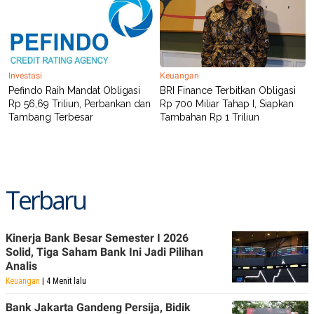
R
T
I
S
I
N
G
Investasi
Keuangan
K
Pefindo Raih Mandat Obligasi
BRI Finance Terbitkan Obligasi
G
M
Rp 56,69 Triliun, Perbankan dan
Rp 700 Miliar Tahap I, Siapkan
E
Tambang Terbesar
Tambahan Rp 1 Triliun
D
I
A
.
I
D
Terbaru
SITEMAP
PROFILE
TERM
Kinerja Bank Besar Semester I 2026
OF
Solid, Tiga Saham Bank Ini Jadi Pilihan
USE
Analis
PEDOMAN
Keuangan
| 4 Menit lalu
PEMBERITAAN
SIBER
Bank Jakarta Gandeng Persija, Bidik
PRIVACY