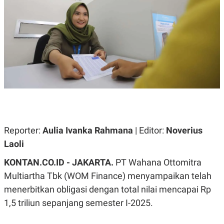
A
A
S
L
I
K
I
E
N
U
D
A
U
N
S
G
T
A
R
N
I
P
I
E
N
L
T
Reporter:
Aulia Ivanka Rahmana
| Editor:
Noverius
U
E
A
R
Laoli
N
N
G
A
KONTAN.CO.ID - JAKARTA.
PT Wahana Ottomitra
U
S
S
I
Multiartha Tbk (WOM Finance) menyampaikan telah
A
O
H
N
menerbitkan obligasi dengan total nilai mencapai Rp
A
A
L
1,5 triliun sepanjang semester I-2025.
P
R
E
E