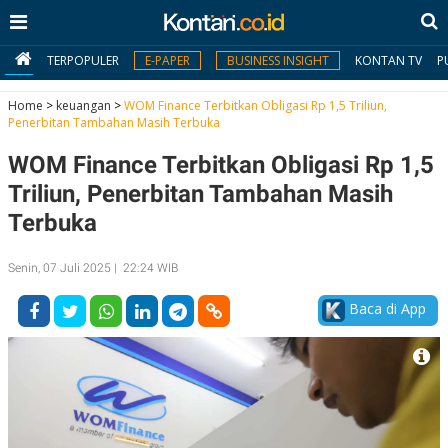
TERPOPULER
E-PAPER
BUSINESS INSIGHT
KONTAN TV
P
Home
>
keuangan
>
WOM Finance Terbitkan Obligasi Rp 1,5 Triliun,
Penerbitan Tambahan Masih Terbuka
MY
WOM Finance Terbitkan Obligasi Rp 1,5
KONTAN
Triliun, Penerbitan Tambahan Masih
Daftar
Terbuka
Masuk
Senin, 07 Juli 2025 | 22:24 WIB
Baca di App
BERITA
I
N
N
A
V
S
E
I
S
O
T
N