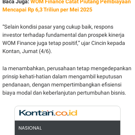
Baca Juga:
WOM Finance Catat Piutang Pembiayaan
E
R
Mencapai Rp 6,3 Triliun per Mei 2025
F
B
O
U
K
S
“Selain kondisi pasar yang cukup baik, respons
U
I
S
N
investor terhadap fundamental dan prospek kinerja
E
WOM Finance juga tetap positif,” ujar Cincin kepada
S
S
Kontan, Jumat (4/6).
I
N
S
I
Ia menambahkan, perusahaan tetap mengedepankan
G
prinsip kehati-hatian dalam mengambil keputusan
H
T
pendanaan, dengan mempertimbangkan efisiensi
S
B
biaya modal dan keberlanjutan pertumbuhan bisnis.
T
E
O
L
C
A
K
N
S
J
E
A
T
O
NASIONAL
U
N
P