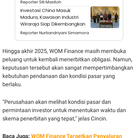
Reporter Siti Masitoh
A
I
S
V
Investasi China Masuk
K
E
Madura, Kawasan Industri
E
M
Wiraraja Siap Dikembangkan
E
N
Reporter Nurtiandriyani Simamora
T
E
R
Hingga akhir 2025, WOM Finance masih membuka
I
A
peluang untuk kembali menerbitkan obligasi. Namun,
N
keputusan tersebut akan sangat mempertimbangkan
L
E
kebutuhan pendanaan dan kondisi pasar yang
S
berlaku.
T
A
R
I
"Perusahaan akan melihat kondisi pasar dan
permintaan investor untuk menentukan waktu dan
KANAL
skema penerbitan yang tepat," jelas Cincin.
P
I
U
M
Baca Juga:
WOM Finance Targetkan Penyaluran