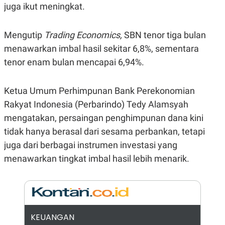
E
juga ikut meningkat.
R
F
B
O
U
Mengutip
Trading Economics,
SBN tenor tiga bulan
K
S
menawarkan imbal hasil sekitar 6,8%, sementara
U
I
S
N
tenor enam bulan mencapai 6,94%.
E
S
S
I
Ketua Umum Perhimpunan Bank Perekonomian
N
Rakyat Indonesia (Perbarindo) Tedy Alamsyah
S
I
mengatakan, persaingan penghimpunan dana kini
G
H
tidak hanya berasal dari sesama perbankan, tetapi
T
juga dari berbagai instrumen investasi yang
S
B
T
E
menawarkan tingkat imbal hasil lebih menarik.
O
L
C
A
K
N
S
J
E
A
T
O
U
N
KEUANGAN
P