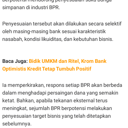
C
L
A
E
simpanan di industri BPR.
D
A
E
S
M
E
Penyesuaian tersebut akan dilakukan secara selektif
Y
.
I
oleh masing-masing bank sesuai karakteristik
D
nasabah, kondisi likuiditas, dan kebutuhan bisnis.
L
K
A
I
N
N
G
E
G
R
Baca Juga:
Bidik UMKM dan Ritel, Krom Bank
A
J
Optimistis Kredit Tetap Tumbuh Positif
N
A
A
E
N
M
C
I
Ia memperkirakan, respons setiap BPR akan berbeda
E
T
T
E
dalam menghadapi persaingan dana yang semakin
A
N
ketat. Bahkan, apabila tekanan eksternal terus
K
meningkat, sejumlah BPR berpotensi melakukan
E
A
P
D
penyesuaian target bisnis yang telah ditetapkan
A
V
P
E
sebelumnya.
E
R