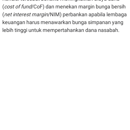
R
G
(
cost of fund
/CoF) dan menekan margin bunga bersih
S
I
O
O
(
net interest margin
/NIM) perbankan apabila lembaga
N
N
keuangan harus menawarkan bunga simpanan yang
A
A
L
L
lebih tinggi untuk mempertahankan dana nasabah.
F
I
N
A
N
C
E
Y
C
A
A
N
R
G
I
T
T
E
A
R
H
.
U
.
.
K
L
E
I
S
F