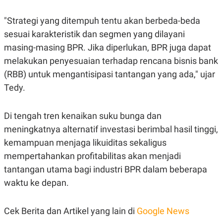
R
T
I
"Strategi yang ditempuh tentu akan berbeda-beda
S
I
sesuai karakteristik dan segmen yang dilayani
N
G
masing-masing BPR. Jika diperlukan, BPR juga dapat
K
melakukan penyesuaian terhadap rencana bisnis bank
G
M
(RBB) untuk mengantisipasi tantangan yang ada," ujar
E
Tedy.
D
I
A
.
Di tengah tren kenaikan suku bunga dan
I
meningkatnya alternatif investasi berimbal hasil tinggi,
D
kemampuan menjaga likuiditas sekaligus
mempertahankan profitabilitas akan menjadi
SITEMAP
PROFILE
TERM
tantangan utama bagi industri BPR dalam beberapa
OF
USE
waktu ke depan.
PEDOMAN
PEMBERITAAN
SIBER
Cek Berita dan Artikel yang lain di
Google News
PRIVACY