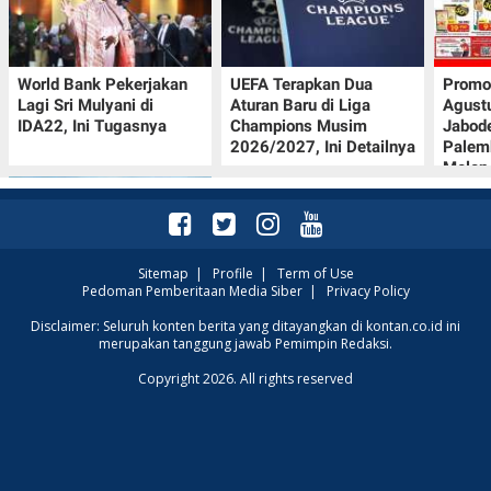
World Bank Pekerjakan
UEFA Terapkan Dua
Promo
Lagi Sri Mulyani di
Aturan Baru di Liga
Agust
IDA22, Ini Tugasnya
Champions Musim
Jabod
2026/2027, Ini Detailnya
Palem
Melon
Sitemap
|
Profile
|
Term of Use
Pedoman Pemberitaan Media Siber
|
Privacy Policy
Intip Prakiraan Cuaca
Disclaimer: Seluruh konten berita yang ditayangkan di kontan.co.id ini
merupakan tanggung jawab Pemimpin Redaksi.
Sumsel Kamis (6/8):
Hujan Ringan
Copyright 2026. All rights reserved
Mendominasi, Siapkan
Payung!