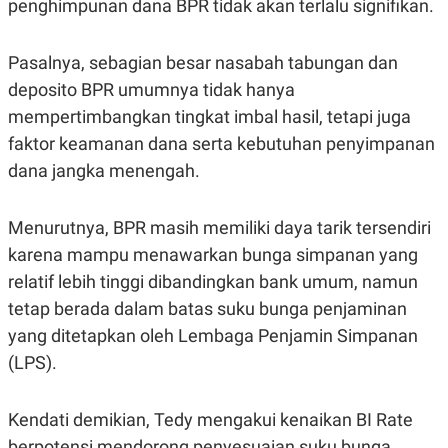
penghimpunan dana BPR tidak akan terlalu signifikan.
S
A
A
G
T
E
D
S
Pasalnya, sebagian besar nasabah tabungan dan
A
T
deposito BPR umumnya tidak hanya
A
mempertimbangkan tingkat imbal hasil, tetapi juga
K
L
faktor keamanan dana serta kebutuhan penyimpanan
O
I
N
P
dana jangka menengah.
T
S
A
U
N
S
T
Menurutnya, BPR masih memiliki daya tarik tersendiri
V
karena mampu menawarkan bunga simpanan yang
relatif lebih tinggi dibandingkan bank umum, namun
JARINGAN
tetap berada dalam batas suku bunga penjaminan
yang ditetapkan oleh Lembaga Penjamin Simpanan
K
P
O
R
(LPS).
N
E
T
S
A
S
Kendati demikian, Tedy mengakui kenaikan BI Rate
N
R
A
E
berpotensi mendorong penyesuaian suku bunga