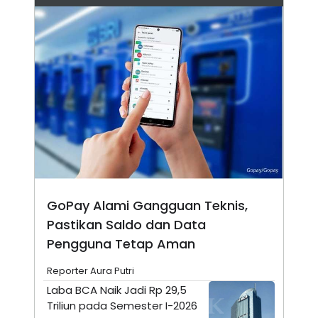
N
S
E
E
W
R
S
E
S
M
E
O
T
N
U
I
P
A
A
K
D
I
V
L
A
S
K
O
R
GoPay Alami Gangguan Teknis,
P
Pastikan Saldo dan Data
O
R
Pengguna Tetap Aman
A
S
I
Reporter Aura Putri
K
N
Laba BCA Naik Jadi Rp 29,5
I
A
Triliun pada Semester I-2026
L
T