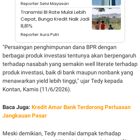
A
I
Reporter Selvi Mayasari
S
V
Transmisi BI Rate Mulai Lebih
K
E
E
Cepat, Bunga Kredit Naik Jadi
M
8,81%
E
N
Reporter Aura Putri
T
E
"Persaingan penghimpunan dana BPR dengan
R
I
berbagai produk investasi tentunya akan berpengaruh
A
N
terhadap nasabah yang semakin well literate terhadap
L
produk investasi, baik di bank maupun nonbank yang
E
menawarkan yield lebih tinggi," ujar Tedy kepada
S
T
Kontan, Kamis (11/6/2026).
A
R
I
Baca Juga:
Kredit Amar Bank Terdorong Perluasan
Jangkauan Pasar
KANAL
P
I
Meski demikian, Tedy menilai dampak terhadap
U
M