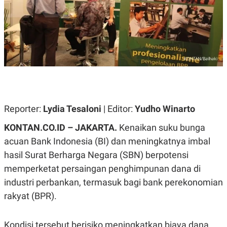
A
A
S
L
I
K
I
E
N
U
D
A
U
N
S
G
T
A
R
N
I
P
I
Reporter:
Lydia Tesaloni
| Editor:
Yudho Winarto
E
N
L
T
KONTAN.CO.ID – JAKARTA.
Kenaikan suku bunga
U
E
A
R
acuan Bank Indonesia (BI) dan meningkatnya imbal
N
N
hasil Surat Berharga Negara (SBN) berpotensi
G
A
U
S
memperketat persaingan penghimpunan dana di
S
I
A
O
industri perbankan, termasuk bagi bank perekonomian
H
N
rakyat (BPR).
A
A
L
P
R
Kondisi tersebut berisiko meningkatkan biaya dana
E
E