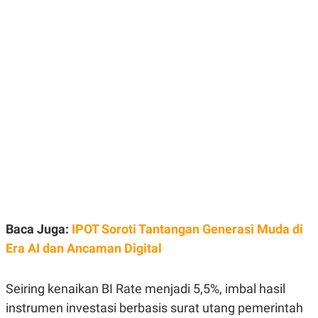
E
E
H
S
A
T
T
Y
A
L
N
E
E
A
N
N
G
A
L
L
I
I
S
S
H
I
S
E
K
X
O
E
L
C
O
U
M
Baca Juga:
IPOT Soroti Tantangan Generasi Muda di
T
I
Era AI dan Ancaman Digital
V
E
C
Seiring kenaikan BI Rate menjadi 5,5%, imbal hasil
O
R
instrumen investasi berbasis surat utang pemerintah
N