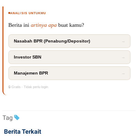
POLICY
ANALISIS UNTUKMU
Berita ini
artinya apa
buat kamu?
Nasabah BPR (Penabung/Depositor)
→
Investor SBN
→
Manajemen BPR
→
🔒 Gratis · Tidak perlu login
Tag
Berita Terkait