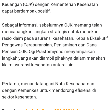
S
A
Keuangan (OJK) dengan Kementerian Kesehatan
A
G
T
E
dapat berdampak positif.
D
S
A
T
Sebagai informasi, sebelumnya OJK memang telah
A
mencanangkan langkah strategis untuk menekan
K
L
O
I
rasio klaim pada asuransi kesehatan. Kepala Eksekutif
N
P
T
S
Pengawas Perasuransian, Penjaminan dan Dana
A
U
N
S
Pensiun OJK, Ogi Prastomiyono menyampaikan
T
langkah yang akan diambil pihaknya dalam menekan
V
klaim asuransi kesehatan antara lain:
JARINGAN
Pertama, menandatangani Nota Kesepahaman
K
P
O
R
dengan Kemenkes untuk mendorong efisiensi di
N
E
T
S
sektor kesehatan.
A
S
N
R
A
E