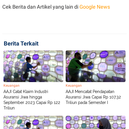
R
T
Cek Berita dan Artikel yang lain di
Google News
I
S
I
N
G
K
G
M
Berita Terkait
E
D
I
A
.
I
D
Keuangan
Keuangan
AAJI Catat Klaim Industri
AAJI Mencatat Pendapatan
SITEMAP
PROFILE
TERM
Asuransi Jiwa hingga
Asuransi Jiwa Capai Rp 107,32
OF
September 2023 Capai Rp 122
Triliun pada Semester I
USE
Triliun
PEDOMAN
PEMBERITAAN
SIBER
PRIVACY