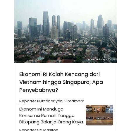
N
S
E
E
W
R
S
E
S
M
E
O
T
N
U
I
P
A
A
K
D
I
V
L
A
S
Ekonomi RI Kalah Kencang dari
K
O
Vietnam hingga Singapura, Apa
R
P
Penyebabnya?
O
R
Reporter Nurtiandriyani Simamora
A
S
Ekonom Ini Menduga
I
Konsumsi Rumah Tangga
K
N
Ditopang Belanja Orang Kaya
I
A
L
T
Reporter Siti Masitoh