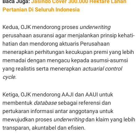
Baca Juga:
Jasindo Cover 300.000 Hektare Lahan
C
L
A
E
Pertanian Di Seluruh Indonesia
D
A
E
S
M
E
Y
.
Kedua, OJK mendorong proses
underwriting
I
perusahaan asuransi agar menjalankan prinsip kehati-
D
hatian dan mendorong aktuaris Perusahaan
L
K
A
I
menerapkan perhitungan kecukupan premi yang lebih
N
N
G
E
memadai dengan mengacu kepada asumsi-asumsi
G
R
yang realistis serta menerapkan
actuarial control
A
J
N
A
cycle
.
A
E
N
M
C
I
E
T
Ketiga, OJK mendorong AAJI dan AAUI untuk
T
E
membentuk
database
sebagai referensi dan
A
N
K
pertukaran informasi antar anggotanya untuk
E
A
mewujudkan proses
underwriting
dan klaim yang lebih
P
D
A
V
transparan, akuntabel dan efisien.
P
E
E
R