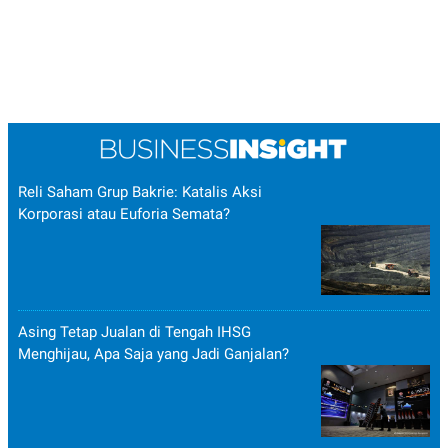
Reli Saham Grup Bakrie: Katalis Aksi
Korporasi atau Euforia Semata?
Asing Tetap Jualan di Tengah IHSG
Menghijau, Apa Saja yang Jadi Ganjalan?