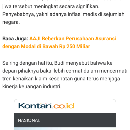
E
jiwa tersebut meningkat secara signifikan.
R
Penyebabnya, yakni adanya inflasi medis di sejumlah
F
B
O
U
negara.
K
S
U
I
S
N
E
Baca Juga:
AAJI Beberkan Perusahaan Asuransi
S
dengan Modal di Bawah Rp 250 Miliar
S
I
N
S
Seiring dengan hal itu, Budi menyebut bahwa ke
I
G
depan pihaknya bakal lebih cermat dalam mencermati
H
tren kenaikan klaim kesehatan guna terus menjaga
T
kinerja keuangan industri.
S
B
T
E
O
L
C
A
K
N
S
J
E
A
T
O
NASIONAL
U
N
P