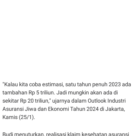
E
E
H
S
A
T
T
Y
A
L
N
E
E
A
N
N
G
A
L
L
I
I
S
S
H
I
S
E
K
X
O
"Kalau kita coba estimasi, satu tahun penuh 2023 ada
E
L
C
O
tambahan Rp 5 triliun. Jadi mungkin akan ada di
U
M
T
sekitar Rp 20 triliun," ujarnya dalam Outlook Industri
I
Asuransi Jiwa dan Ekonomi Tahun 2024 di Jakarta,
V
E
Kamis (25/1).
C
O
R
N
Budi menuturkan, realisasi klaim kesehatan asuransi