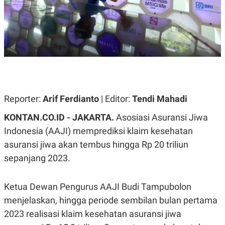
A
A
S
L
I
K
I
E
N
U
D
A
U
N
S
G
T
A
R
N
I
Reporter:
Arif Ferdianto
| Editor:
Tendi Mahadi
P
I
E
N
KONTAN.CO.ID - JAKARTA.
Asosiasi Asuransi Jiwa
L
T
Indonesia (AAJI) memprediksi klaim kesehatan
U
E
A
R
asuransi jiwa akan tembus hingga Rp 20 triliun
N
N
G
A
sepanjang 2023.
U
S
S
I
A
O
Ketua Dewan Pengurus AAJI Budi Tampubolon
H
N
A
A
menjelaskan, hingga periode sembilan bulan pertama
L
2023 realisasi klaim kesehatan asuransi jiwa
P
R
E
E