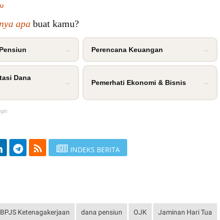
MU
inya apa
buat kamu?
 Pensiun
→
Perencana Keuangan
→
tasi Dana
→
Pemerhati Ekonomi & Bisnis
→
ogin
INDEKS BERITA
BPJS Ketenagakerjaan
dana pensiun
OJK
Jaminan Hari Tua