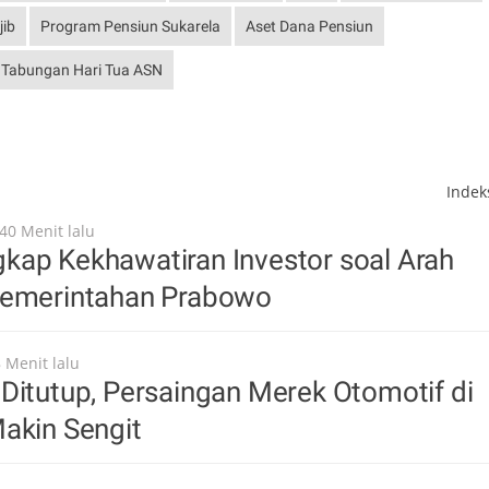
jib
Program Pensiun Sukarela
Aset Dana Pensiun
Tabungan Hari Tua ASN
Inde
40 Menit lalu
kap Kekhawatiran Investor soal Arah
Pemerintahan Prabowo
 Menit lalu
Ditutup, Persaingan Merek Otomotif di
akin Sengit