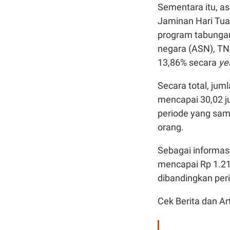
Sementara itu, as
Jaminan Hari Tua
program tabungan 
negara (ASN), TNI
13,86% secara
ye
Secara total, jum
mencapai 30,02 j
periode yang sam
orang.
Sebagai informasi
mencapai Rp 1.219
dibandingkan per
Cek Berita dan Art