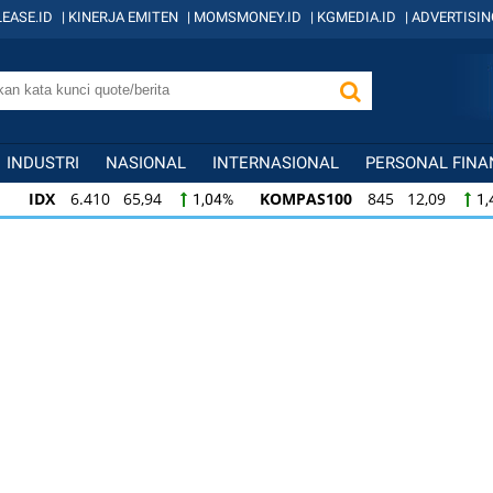
EASE.ID
|
KINERJA EMITEN
|
MOMSMONEY.ID
|
KGMEDIA.ID
|
ADVERTISIN
INDUSTRI
NASIONAL
INTERNASIONAL
PERSONAL FINA
IDX
6.410 65,94
KOMPAS100
845 12,09
1,04%
1,
KOMPAS100
845 12,09
LQ45
640 9,44
1,45%
1,5
LQ45
640 9,44
ISSI
222 2,82
IDX3
1,50%
1,29%