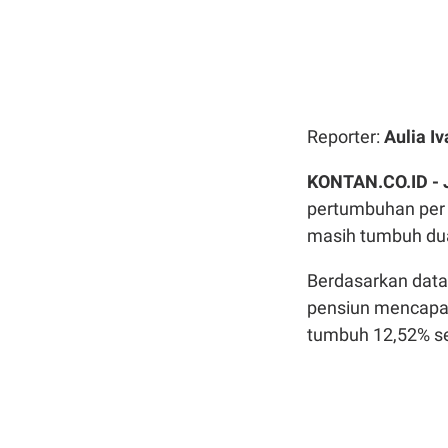
Reporter:
Aulia I
KONTAN.CO.ID -
pertumbuhan per F
masih tumbuh dua
Berdasarkan data 
pensiun mencapai 
tumbuh 12,52% s