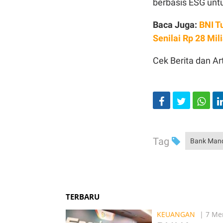
berbasis ESG untu
Baca Juga:
BNI T
Senilai Rp 28 Mil
Cek Berita dan Art
Tag
Bank Mand
TERBARU
KEUANGAN
| 7 Men