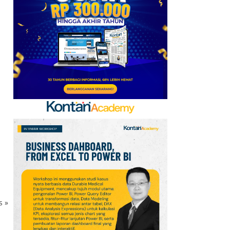
Baru, Ini Daftar 54
Saham HSC BEI per 6
Agustus 2026
7
UEFA hingga Luis Figo,
Ini Daftar Pihak yang
Menentang Gianni
Infantino
8
Krisis Migrasi Ancam
Status Maroko sebagai
Tuan Rumah Piala Dunia
2030
9
Promo Super Hemat
Indomaret 6–19 Agustus
ks
»
2026, Diskon Kebutuhan
Rumah hingga 40%