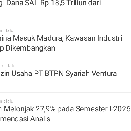
i Dana SAL Rp 18,5 Triliun dari
it lalu
hina Masuk Madura, Kawasan Industri
iap Dikembangkan
nit lalu
Izin Usaha PT BTPN Syariah Ventura
it lalu
m Melonjak 27,9% pada Semester I-2026
mendasi Analis