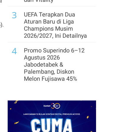
i
Operasional hingga
3
Pengelolaan Risiko
UEFA Terapkan Dua
Aturan Baru di Liga
).
Champions Musim
2026/2027, Ini Detailnya
4
Promo Superindo 6–12
Agustus 2026
Jabodetabek &
Palembang, Diskon
Melon Fujisawa 45%
5
Prediksi Persib vs
Persebaya di Final Piala
Presiden 2026: Susunan
Pemain & Skor
6
Ada 3 Emiten Pendatang