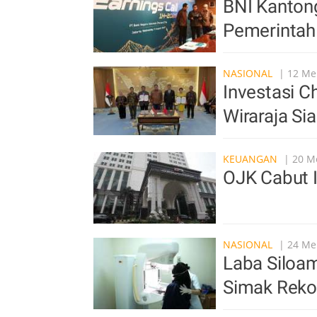
BNI Kantong
Pemerintah
NASIONAL
| 12 Men
Investasi C
Wiraraja S
KEUANGAN
| 20 Me
OJK Cabut 
NASIONAL
| 24 Men
Laba Siloa
Simak Reko