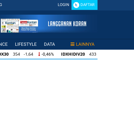
G
LOGIN
DAFTAR
NCE
LIFESTYLE
DATA
LAINNYA
DX30
354 -1,64
IDXHIDIV20
433 -1,50
-0,46%
-0,35%
X30
354 -1,64
IDXHIDIV20
433 -1,50
-0,46%
-0,35%
DXHIDIV20
433 -1,50
IDX80
95 -0,31
-0,35%
-0,33%