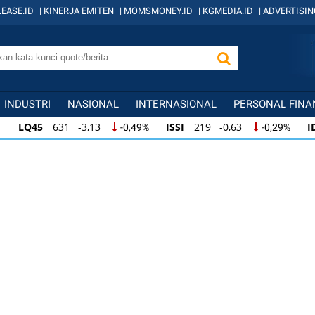
EASE.ID
|
KINERJA EMITEN
|
MOMSMONEY.ID
|
KGMEDIA.ID
|
ADVERTISIN
INDUSTRI
NASIONAL
INTERNASIONAL
PERSONAL FINA
LQ45
631 -3,13
ISSI
219 -0,63
I
-0,49%
-0,29%
LQ45
631 -3,13
ISSI
219 -0,63
ID
-0,49%
-0,29%
ISSI
219 -0,63
IDX30
354 -1,64
I
-0,29%
-0,46%