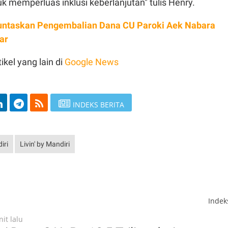
k memperluas inklusi keberlanjutan" tulis Henry.
untaskan Pengembalian Dana CU Paroki Aek Nabara
iar
ikel yang lain di
Google News
INDEKS BERITA
iri
Livin' by Mandiri
Inde
it lalu