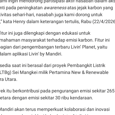
, kami ingin mendorong partisipasi aktif nasabah dalam aks
enti pada peningkatan
awareness
atas jejak karbon yang
tivitas sehari-hari, nasabah juga kami dorong untuk
 kata Henry dalam keterangan tertulis, Rabu (22/4/2026
tur ini juga dilengkapi dengan edukasi untuk
ahaman masyarakat terhadap emisi karbon. Fitur ini
gian dari pengembangan terbaru Livin’ Planet, yaitu
alam aplikasi Livin' by Mandiri.
edia saat ini berasal dari proyek Pembangkit Listrik
LTBg) Sei Mangkei milik Pertamina New & Renewable
ra Utara.
yek itu berkontribusi pada pengurangan emisi sekitar 265
setara dengan emisi sekitar 30 ribu kendaraan.
Mandiri akan terus memperkuat kolaborasi dan inovasi