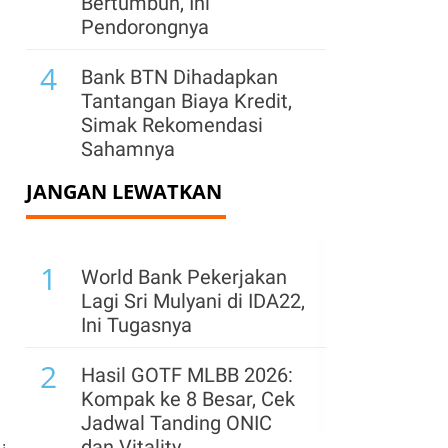
Bertumbuh, Ini
Pendorongnya
4
Bank BTN Dihadapkan
Tantangan Biaya Kredit,
Simak Rekomendasi
Sahamnya
JANGAN LEWATKAN
5
Laba MSIG Life Melesat
68,61% pada Semester I-
2026
1
World Bank Pekerjakan
6
Laba Radana Bhaskara
Lagi Sri Mulyani di IDA22,
Finance (HDFA) Turun
Ini Tugasnya
29,49% Jadi Rp 1,53 M
2
pada Semester I-2026
Hasil GOTF MLBB 2026:
Kompak ke 8 Besar, Cek
7
Prudential Indonesia
Jadwal Tanding ONIC
Terapkan AI Mulai Sisi
dan Vitality