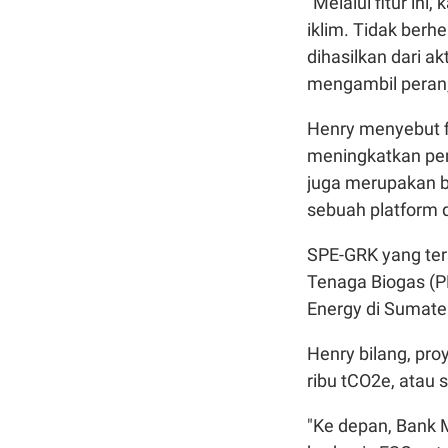
"Melalui fitur ini
iklim. Tidak berh
dihasilkan dari ak
mengambil peran,”
Henry menyebut fi
meningkatkan pem
juga merupakan ba
sebuah platform d
SPE-GRK yang ters
Tenaga Biogas (P
Energy di Sumate
Henry bilang, pro
ribu tCO2e, atau 
"Ke depan, Bank 