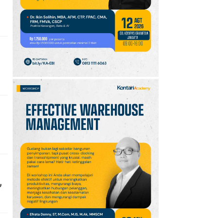
10
Jadwal Persija vs Arema
FC Perebutan Juara 3
Piala Presiden 2026,
Kick-off Sore Ini
,