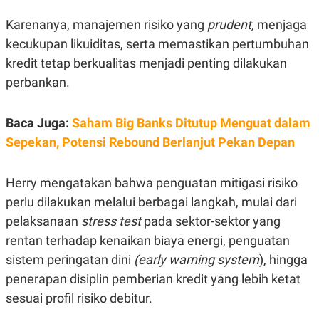
S
A
A
G
Karenanya, manajemen risiko yang
prudent,
menjaga
T
E
D
S
kecukupan likuiditas, serta memastikan pertumbuhan
A
T
kredit tetap berkualitas menjadi penting dilakukan
A
perbankan.
K
L
O
I
N
P
Baca Juga:
Saham Big Banks Ditutup Menguat dalam
T
S
A
U
Sepekan, Potensi Rebound Berlanjut Pekan Depan
N
S
T
V
Herry mengatakan bahwa penguatan mitigasi risiko
perlu dilakukan melalui berbagai langkah, mulai dari
JARINGAN
pelaksanaan
stress test
pada sektor-sektor yang
rentan terhadap kenaikan biaya energi, penguatan
K
P
O
R
sistem peringatan dini
(early warning system
), hingga
N
E
T
S
penerapan disiplin pemberian kredit yang lebih ketat
A
S
sesuai profil risiko debitur.
N
R
A
E