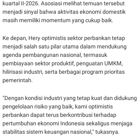
kuartal II-2026. Asosiasi melihat temuan tersebut
R
T
I
menjadi sinyal bahwa aktivitas ekonomi domestik
S
I
masih memiliki momentum yang cukup baik.
N
G
K
Ke depan, Hery optimistis sektor perbankan tetap
G
menjadi salah satu pilar utama dalam mendukung
M
E
agenda pembangunan nasional, termasuk
D
I
pembiayaan sektor produktif, penguatan UMKM,
A
.
hilirisasi industri, serta berbagai program prioritas
I
pemerintah.
D
"Dengan kondisi industri yang tetap kuat dan didukung
SITEMAP
PROFILE
TERM
pengelolaan risiko yang baik, kami optimistis
OF
perbankan dapat terus berkontribusi terhadap
USE
PEDOMAN
pertumbuhan ekonomi Indonesia sekaligus menjaga
PEMBERITAAN
stabilitas sistem keuangan nasional," tukasnya.
SIBER
PRIVACY