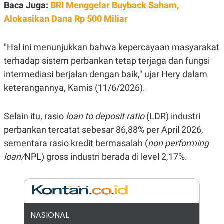
E
Baca Juga:
BRI Menggelar Buyback Saham,
R
Alokasikan Dana Rp 500 Miliar
F
B
O
U
K
S
"Hal ini menunjukkan bahwa kepercayaan masyarakat
U
I
S
N
terhadap sistem perbankan tetap terjaga dan fungsi
E
S
intermediasi berjalan dengan baik," ujar Hery dalam
S
keterangannya, Kamis (11/6/2026).
I
N
S
I
Selain itu, rasio
loan to deposit ratio
(LDR) industri
G
H
perbankan tercatat sebesar 86,88% per April 2026,
T
sementara rasio kredit bermasalah (
non performing
S
B
loan/
NPL) gross industri berada di level 2,17%.
T
E
O
L
C
A
K
N
S
J
E
A
T
O
U
N
NASIONAL
P