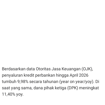
E
E
H
S
A
T
T
Y
A
L
N
E
E
A
N
N
G
A
L
L
I
I
S
S
H
I
S
E
K
X
O
E
L
Berdasarkan data Otoritas Jasa Keuangan (OJK),
C
O
U
M
penyaluran kredit perbankan hingga April 2026
T
I
tumbuh 9,98% secara tahunan (year on year/yoy). Di
V
E
saat yang sama, dana pihak ketiga (DPK) meningkat
C
11,40% yoy.
O
R
N