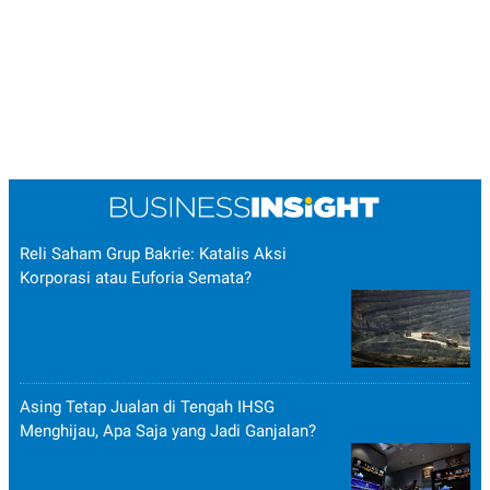
Reli Saham Grup Bakrie: Katalis Aksi
Korporasi atau Euforia Semata?
Asing Tetap Jualan di Tengah IHSG
Menghijau, Apa Saja yang Jadi Ganjalan?