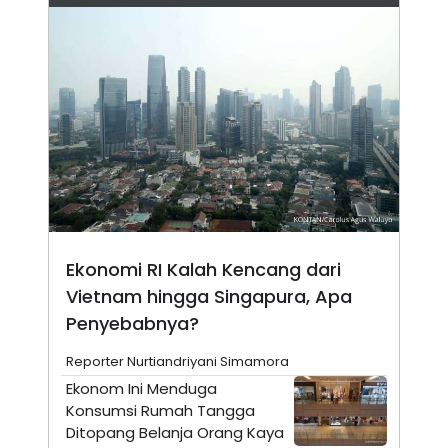
N
S
E
E
W
R
S
E
S
M
E
O
T
N
U
I
P
A
A
K
D
I
V
L
A
S
K
Ekonomi RI Kalah Kencang dari
O
R
Vietnam hingga Singapura, Apa
P
O
Penyebabnya?
R
A
Reporter Nurtiandriyani Simamora
S
I
Ekonom Ini Menduga
K
N
Konsumsi Rumah Tangga
I
A
Ditopang Belanja Orang Kaya
L
T