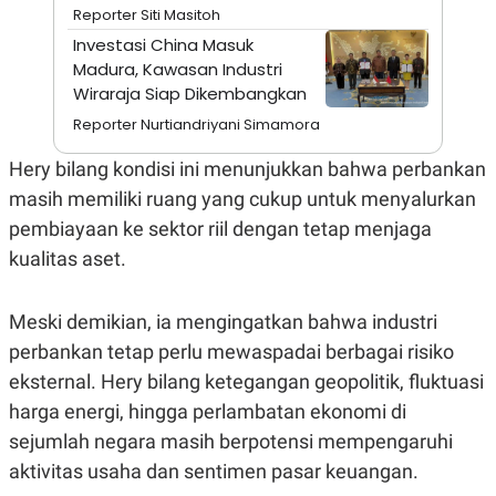
A
I
Reporter Siti Masitoh
S
V
Investasi China Masuk
K
E
E
Madura, Kawasan Industri
M
Wiraraja Siap Dikembangkan
E
N
Reporter Nurtiandriyani Simamora
T
E
Hery bilang kondisi ini menunjukkan bahwa perbankan
R
I
masih memiliki ruang yang cukup untuk menyalurkan
A
N
pembiayaan ke sektor riil dengan tetap menjaga
L
kualitas aset.
E
S
T
Meski demikian, ia mengingatkan bahwa industri
A
R
perbankan tetap perlu mewaspadai berbagai risiko
I
eksternal. Hery bilang ketegangan geopolitik, fluktuasi
harga energi, hingga perlambatan ekonomi di
KANAL
sejumlah negara masih berpotensi mempengaruhi
P
I
aktivitas usaha dan sentimen pasar keuangan.
U
M