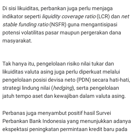
C
L
A
E
Di sisi likuiditas, perbankan juga perlu menjaga
D
A
indikator seperti
liquidity coverage ratio
(LCR) dan
net
E
S
M
E
stable funding ratio
(NSFR) guna mengantisipasi
Y
.
I
potensi volatilitas pasar maupun pergerakan dana
D
masyarakat.
L
K
A
I
N
N
G
E
G
R
Tak hanya itu, pengelolaan risiko nilai tukar dan
A
J
likuiditas valuta asing juga perlu diperkuat melalui
N
A
A
E
pengelolaan posisi devisa neto (PDN) secara hati-hati,
N
M
C
I
strategi lindung nilai (
hedging
), serta pengelolaan
E
T
jatuh tempo aset dan kewajiban dalam valuta asing.
T
E
A
N
K
Perbanas juga menyambut positif hasil Survei
E
A
P
D
Perbankan Bank Indonesia yang menunjukkan adanya
A
V
P
E
ekspektasi peningkatan permintaan kredit baru pada
E
R