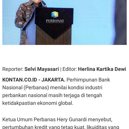
A
A
S
L
I
K
I
E
N
U
D
A
U
N
S
G
T
A
R
N
I
P
I
E
N
Reporter:
Selvi Mayasari
| Editor:
Herlina Kartika Dewi
L
T
U
E
A
R
KONTAN.CO.ID -
JAKARTA.
Perhimpunan Bank
N
N
Nasional (Perbanas) menilai kondisi industri
G
A
U
S
perbankan nasional masih terjaga di tengah
S
I
A
O
ketidakpastian ekonomi global.
H
N
A
A
L
Ketua Umum Perbanas Hery Gunardi menyebut,
P
R
pertumbuhan kredit yang tetap kuat, likuiditas yang
E
E