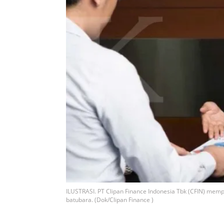
ILUSTRASI. PT Clipan Finance Indonesia Tbk (CFIN) memp
batubara. (Dok/Clipan Finance )