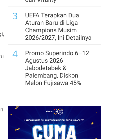
8
Saham Big Banks
3
Bergerak Variatif,
UEFA Terapkan Dua
Sentimen Dana SAL Jadi
Aturan Baru di Liga
Penopang
Champions Musim
i,
2026/2027, Ini Detailnya
9
Perbankan Genjot Bisnis
4
Wealth Management
Promo Superindo 6–12
tu
Agustus 2026
10
Bank Aladin Perkuat
Jabodetabek &
Ekosistem Syariah
Palembang, Diskon
Digital
Melon Fujisawa 45%
5
Prediksi Persib vs
Persebaya di Final Piala
in
Presiden 2026: Susunan
Pemain & Skor
6
Ada 3 Emiten Pendatang