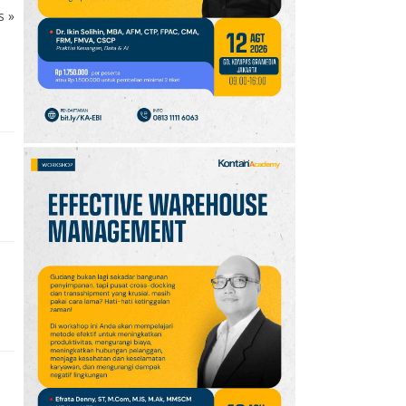
ks
»
10
Jadwal Persija vs Arema
FC Perebutan Juara 3
Piala Presiden 2026,
Kick-off Sore Ini