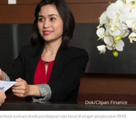
erketat evaluasi kredit pembiayaan alat berat di tengah penyesuaian RKAB