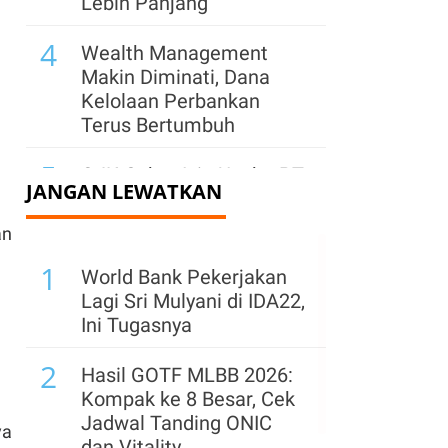
Lebih Panjang
4
Wealth Management
Makin Diminati, Dana
Kelolaan Perbankan
Terus Bertumbuh
5
OJK Cabut Izin Usaha PT
JANGAN LEWATKAN
BTPN Syariah Ventura
an
6
Prudential Indonesia
1
Terapkan AI Mulai Sisi
World Bank Pekerjakan
Operasional hingga
Lagi Sri Mulyani di IDA22,
Pengelolaan Risiko
Ini Tugasnya
7
2
BNI Kantongi Dana SAL
Hasil GOTF MLBB 2026:
Rp 18,5 Triliun dari
Kompak ke 8 Besar, Cek
Pemerintah
Jadwal Tanding ONIC
ya
dan Vitality