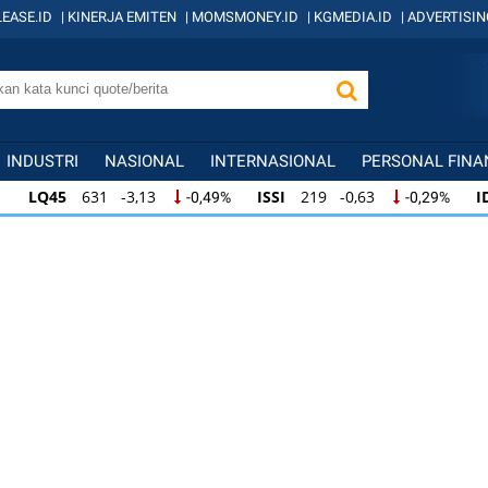
EASE.ID
|
KINERJA EMITEN
|
MOMSMONEY.ID
|
KGMEDIA.ID
|
ADVERTISIN
INDUSTRI
NASIONAL
INTERNASIONAL
PERSONAL FINA
LQ45
631 -3,13
ISSI
219 -0,63
I
-0,49%
-0,29%
LQ45
631 -3,13
ISSI
219 -0,63
ID
-0,49%
-0,29%
ISSI
219 -0,63
IDX30
354 -1,64
I
-0,29%
-0,46%