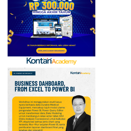
Baru, Ini Daftar 54
Saham HSC BEI per 6
Agustus 2026
7
UEFA hingga Luis Figo,
Ini Daftar Pihak yang
Menentang Gianni
Infantino
8
Krisis Migrasi Ancam
Status Maroko sebagai
Tuan Rumah Piala Dunia
2030
9
Promo Super Hemat
Indomaret 6–19 Agustus
2026, Diskon Kebutuhan
Rumah hingga 40%