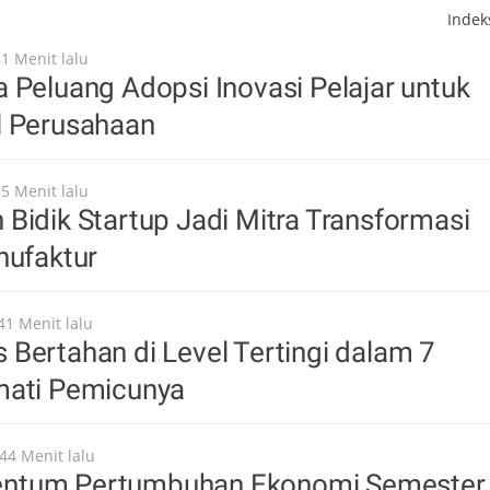
Inde
31 Menit lalu
 Peluang Adopsi Inovasi Pelajar untuk
l Perusahaan
35 Menit lalu
Bidik Startup Jadi Mitra Transformasi
nufaktur
41 Menit lalu
Bertahan di Level Tertingi dalam 7
mati Pemicunya
44 Menit lalu
ntum Pertumbuhan Ekonomi Semester