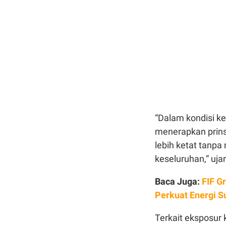
“Dalam kondisi k
menerapkan prins
lebih ketat tanp
keseluruhan,” uja
Baca Juga:
FIF G
Perkuat Energi S
Terkait eksposur