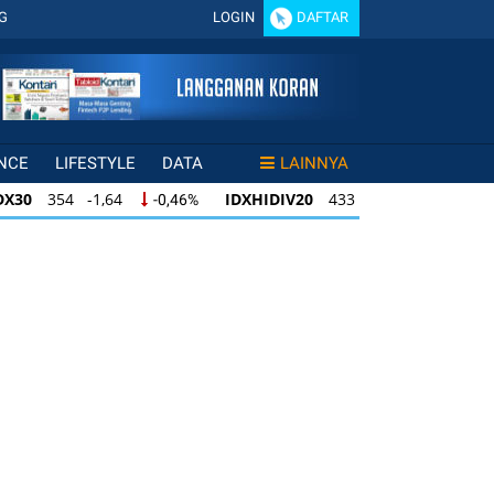
G
LOGIN
DAFTAR
NCE
LIFESTYLE
DATA
LAINNYA
DX30
354 -1,64
IDXHIDIV20
433 -1,50
-0,46%
-0,35%
X30
354 -1,64
IDXHIDIV20
433 -1,50
-0,46%
-0,35%
DXHIDIV20
433 -1,50
IDX80
95 -0,31
-0,35%
-0,33%