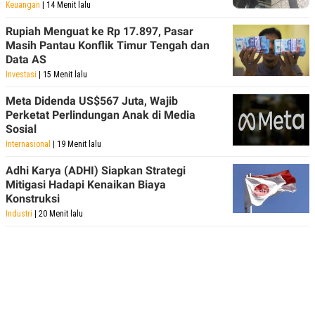
C
L
Keuangan
| 14 Menit lalu
A
E
D
A
Rupiah Menguat ke Rp 17.897, Pasar
E
S
Masih Pantau Konflik Timur Tengah dan
M
E
Data AS
Y
.
I
Investasi
| 15 Menit lalu
D
Meta Didenda US$567 Juta, Wajib
L
K
A
I
Perketat Perlindungan Anak di Media
N
N
Sosial
G
E
Internasional
| 19 Menit lalu
G
R
A
J
N
A
Adhi Karya (ADHI) Siapkan Strategi
A
E
Mitigasi Hadapi Kenaikan Biaya
N
M
Konstruksi
C
I
E
T
Industri
| 20 Menit lalu
T
E
A
N
K
E
A
P
D
A
V
P
E
E
R