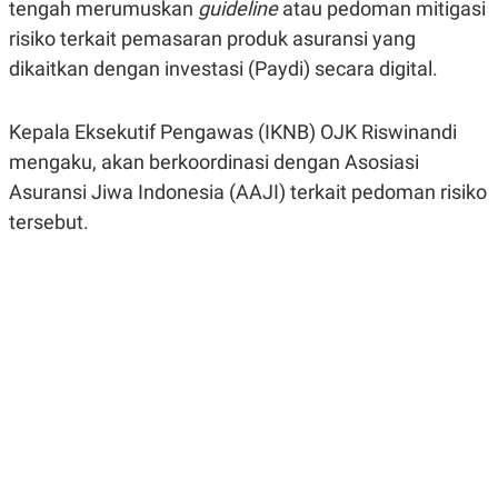
tengah merumuskan
guideline
atau pedoman mitigasi
A
A
S
L
risiko terkait pemasaran produk asuransi yang
I
dikaitkan dengan investasi (Paydi) secara digital.
K
I
E
N
U
D
Kepala Eksekutif Pengawas (IKNB) OJK Riswinandi
A
U
N
S
mengaku, akan berkoordinasi dengan Asosiasi
G
T
A
R
Asuransi Jiwa Indonesia (AAJI) terkait pedoman risiko
N
I
tersebut.
P
I
E
N
L
T
U
E
A
R
N
N
G
A
U
S
S
I
A
O
H
N
A
A
L
P
R
E
E