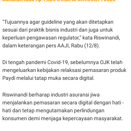
E
E
H
S
A
T
T
Y
A
L
"Tujuannya agar guideline yang akan ditetapkan
N
E
sesuai dari praktik bisnis industri dan juga untuk
E
A
N
N
keperluan pengawasan regulator," kata Riswinandi,
G
A
dalam keterangan pers AAJI, Rabu (12/8).
L
L
I
I
S
S
H
I
Di tengah pandemi Covid-19, sebelumnya OJK telah
S
mengeluarkan kebijakan relaksasi pemasaran produk
E
K
X
O
Paydi melalui tatap muka secara digital.
E
L
C
O
U
M
Riswinandi berharap industri asuransi jiwa
T
I
menjalankan pemasaran secara digital dengan hati -
V
E
hati dan tetap mengutamakan perlindungan
C
konsumen demi menjaga kepercayaan masyarakat.
O
R
N