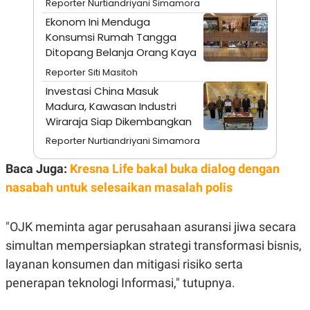
Reporter Nurtiandriyani Simamora
N
S
Ekonom Ini Menduga
E
E
W
R
Konsumsi Rumah Tangga
S
E
Ditopang Belanja Orang Kaya
S
M
E
O
Reporter Siti Masitoh
T
N
Investasi China Masuk
U
I
P
A
Madura, Kawasan Industri
A
K
Wiraraja Siap Dikembangkan
D
I
Reporter Nurtiandriyani Simamora
V
L
A
S
Baca Juga:
Kresna Life bakal buka dialog dengan
K
nasabah untuk selesaikan masalah polis
O
R
P
O
"OJK meminta agar perusahaan asuransi jiwa secara
R
A
simultan mempersiapkan strategi transformasi bisnis,
S
layanan konsumen dan mitigasi risiko serta
I
penerapan teknologi Informasi," tutupnya.
K
N
I
A
L
T