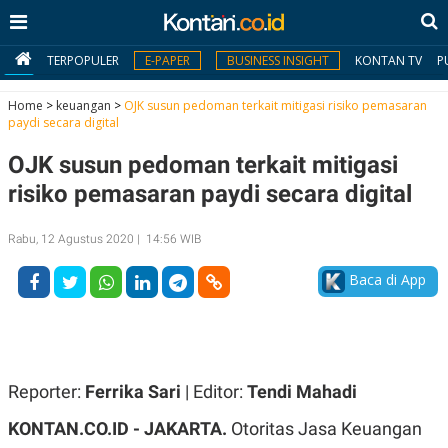
TERPOPULER
E-PAPER
BUSINESS INSIGHT
KONTAN TV
P
Home
>
keuangan
>
OJK susun pedoman terkait mitigasi risiko pemasaran
paydi secara digital
MY
OJK susun pedoman terkait mitigasi
KONTAN
risiko pemasaran paydi secara digital
Daftar
Rabu, 12 Agustus 2020 | 14:56 WIB
Masuk
Baca di App
BERITA
I
N
N
A
Reporter:
Ferrika Sari
| Editor:
Tendi Mahadi
V
S
E
I
KONTAN.CO.ID - JAKARTA.
Otoritas Jasa Keuangan
S
O
T
N