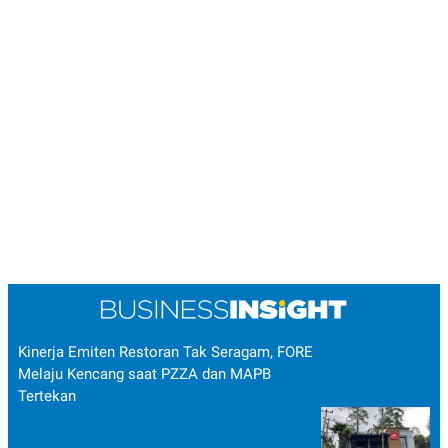
R
T
I
S
I
N
G
K
G
M
E
D
I
A
.
I
D
SITEMAP
PROFILE
TERM
OF
Kinerja Emiten Restoran Tak Seragam, FORE
USE
Melaju Kencang saat PZZA dan MAPB
PEDOMAN
Tertekan
PEMBERITAAN
SIBER
PRIVACY