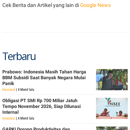
A
I
Cek Berita dan Artikel yang lain di
Google News
S
V
K
E
E
M
E
N
T
E
R
I
Terbaru
A
N
L
E
Prabowo: Indonesia Masih Tahan Harga
S
BBM Subsidi Saat Banyak Negara Mulai
T
Panik
A
R
Nasional
| 4 Menit lalu
I
Obligasi PT SMI Rp 700 Miliar Jatuh
Tempo November 2026, Siap Dilunasi
KANAL
Internal
Investasi
| 4 Menit lalu
P
I
U
M
GAPKI Dorong Produktivitas dan