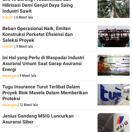
S
A
Hilirisasi Demi Genjot Daya Saing
A
G
Industri Sawit
T
E
D
S
Industri
| 6 Menit lalu
A
T
Beban Operasional Naik, Emiten
A
Konstruksi Perketat Efisiensi dan
K
L
Seleksi Proyek
O
I
Industri
| 9 Menit lalu
N
P
T
S
A
U
Ini Hal yang Perlu di Waspadai Industri
N
S
Asuransi Umum Saat Garap Asuransi
T
Energi
V
Keuangan
| 9 Menit lalu
Tugu Insurance Turut Terlibat Dalam
JARINGAN
Proyek Blok Masela Dalam Memberikan
Proteksi
K
P
O
R
Keuangan
| 12 Menit lalu
N
E
T
S
Jenius Gandeng MSIG Luncurkan
A
S
Asuransi Siber
N
R
A
E