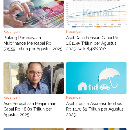
C
L
A
E
D
A
E
S
M
E
Y
.
I
Keuangan
Keuangan
D
Piutang Pembiayaan
Aset Dana Pensiun Capai Rp
L
K
Multifinance Mencapai Rp
1.611,45 Triliun per Agustus
A
I
505,59 Triliun per Agustus 2025
2025, Naik 8,48% YoY
N
N
G
E
G
R
A
J
N
A
A
E
N
M
C
I
E
T
T
E
A
N
Keuangan
Keuangan
K
Aset Perusahaan Penjaminan
Aset Industri Asuransi Tembus
Capai Rp 48,83 Triliun per
Rp 1.170,62 Triliun per Agustus
E
A
P
D
Agustus 2025
2025
A
V
P
E
E
R