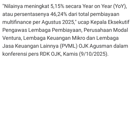
R
G
"Nilainya meningkat 5,15% secara Year on Year (YoY),
S
I
O
O
atau persentasenya 46,24% dari total pembiayaan
N
N
multifinance per Agustus 2025," ucap Kepala Eksekutif
A
A
L
L
Pengawas Lembaga Pembiayaan, Perusahaan Modal
F
I
Ventura, Lembaga Keuangan Mikro dan Lembaga
N
Jasa Keuangan Lainnya (PVML) OJK Agusman dalam
A
N
konferensi pers RDK OJK, Kamis (9/10/2025).
C
E
Y
C
A
A
N
R
G
I
T
T
E
A
R
H
.
U
.
.
K
L
E
I
S
F