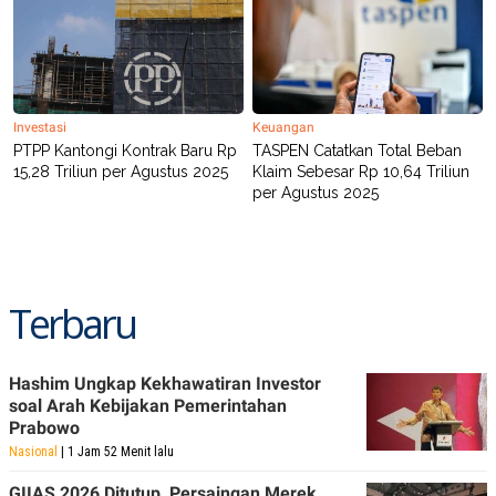
R
T
I
S
I
N
G
K
Investasi
Keuangan
G
PTPP Kantongi Kontrak Baru Rp
TASPEN Catatkan Total Beban
M
15,28 Triliun per Agustus 2025
Klaim Sebesar Rp 10,64 Triliun
E
per Agustus 2025
D
I
A
.
I
D
Terbaru
SITEMAP
PROFILE
TERM
Hashim Ungkap Kekhawatiran Investor
OF
soal Arah Kebijakan Pemerintahan
USE
Prabowo
PEDOMAN
PEMBERITAAN
Nasional
| 1 Jam 52 Menit lalu
SIBER
GIIAS 2026 Ditutup, Persaingan Merek
PRIVACY