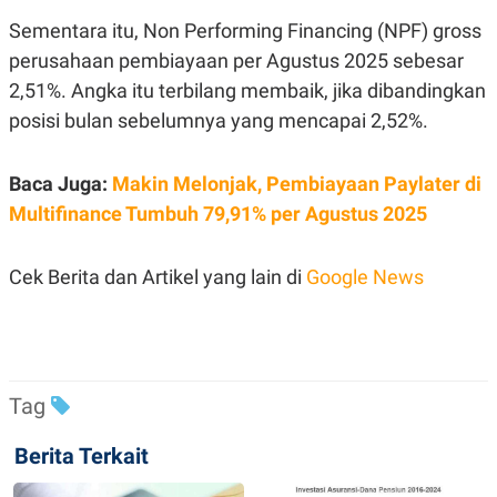
S
A
A
G
Sementara itu, Non Performing Financing (NPF) gross
T
E
perusahaan pembiayaan per Agustus 2025 sebesar
D
S
A
2,51%. Angka itu terbilang membaik, jika dibandingkan
T
A
posisi bulan sebelumnya yang mencapai 2,52%.
K
L
O
I
N
P
Baca Juga:
Makin Melonjak, Pembiayaan Paylater di
T
S
Multifinance Tumbuh 79,91% per Agustus 2025
A
U
N
S
T
V
Cek Berita dan Artikel yang lain di
Google News
JARINGAN
K
P
O
R
Tag
N
E
T
S
A
S
Berita Terkait
N
R
A
E