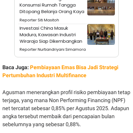
A
I
Konsumsi Rumah Tangga
S
V
Ditopang Belanja Orang Kaya
K
E
E
Reporter Siti Masitoh
M
E
Investasi China Masuk
N
Madura, Kawasan Industri
T
E
Wiraraja Siap Dikembangkan
R
Reporter Nurtiandriyani Simamora
I
A
N
Baca Juga:
Pembiayaan Emas Bisa Jadi Strategi
L
E
Pertumbuhan Industri Multifinance
S
T
A
R
Agusman menerangkan profil risiko pembiayaan tetap
I
terjaga, yang mana Non Performing Financing (NPF)
net tercatat sebesar 0,85% per Agustus 2025. Adapun
KANAL
angka tersebut membaik dari pencapaian bulan
sebelumnya yang sebesar 0,88%.
P
I
U
M