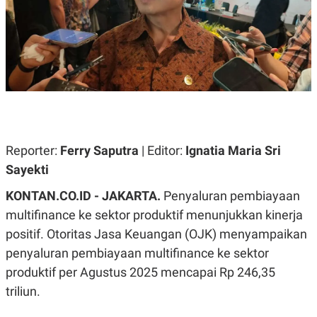
A
A
S
L
I
K
I
E
N
U
D
A
U
N
S
G
T
A
R
N
I
P
I
Reporter:
Ferry Saputra
| Editor:
Ignatia Maria Sri
E
N
Sayekti
L
T
U
E
A
R
KONTAN.CO.ID - JAKARTA.
Penyaluran pembiayaan
N
N
multifinance ke sektor produktif menunjukkan kinerja
G
A
U
S
positif. Otoritas Jasa Keuangan (OJK) menyampaikan
S
I
A
O
penyaluran pembiayaan multifinance ke sektor
H
N
produktif per Agustus 2025 mencapai Rp 246,35
A
A
L
triliun.
P
R
E
E