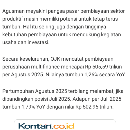
E
R
Agusman meyakini pangsa pasar pembiayaan sektor
F
B
O
U
produktif masih memiliki potensi untuk tetap terus
K
S
tumbuh. Hal itu seiring juga dengan tingginya
U
I
S
N
kebutuhan pembiayaan untuk mendukung kegiatan
E
S
usaha dan investasi.
S
I
N
Secara keseluruhan, OJK mencatat pembiayaan
S
I
perusahaan multifinance mencapai Rp 505,59 triliun
G
H
per Agustus 2025. Nilainya tumbuh 1,26% secara YoY.
T
S
B
Pertumbuhan Agustus 2025 terbilang melambat, jika
T
E
O
L
dibandingkan posisi Juli 2025. Adapun per Juli 2025
C
A
K
N
tumbuh 1,79% YoY dengan nilai Rp 502,95 triliun.
S
J
E
A
T
O
U
N
P