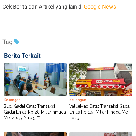
S
A
Cek Berita dan Artikel yang lain di
Google News
A
G
T
E
D
S
A
T
A
K
L
Tag
O
I
N
P
T
S
Berita Terkait
A
U
N
S
T
V
JARINGAN
Keuangan
Keuangan
K
P
Budi Gadai Catat Transaksi
ValueMax Catat Transaksi Gadai
O
R
Gadai Emas Rp 28 Miliar hingga
Emas Rp 105 Miliar hingga Mei
N
E
Mei 2025, Naik 51%
2025
T
S
A
S
N
R
A
E