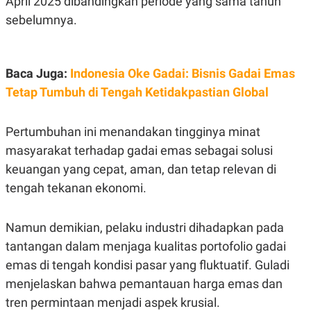
April 2025 dibandingkan periode yang sama tahun
E
R
sebelumnya.
F
B
O
U
K
S
U
I
Baca Juga:
Indonesia Oke Gadai: Bisnis Gadai Emas
S
N
E
Tetap Tumbuh di Tengah Ketidakpastian Global
S
S
I
Pertumbuhan ini menandakan tingginya minat
N
S
masyarakat terhadap gadai emas sebagai solusi
I
G
keuangan yang cepat, aman, dan tetap relevan di
H
tengah tekanan ekonomi.
T
S
B
T
E
Namun demikian, pelaku industri dihadapkan pada
O
L
C
A
tantangan dalam menjaga kualitas portofolio gadai
K
N
S
J
emas di tengah kondisi pasar yang fluktuatif. Guladi
E
A
menjelaskan bahwa pemantauan harga emas dan
T
O
U
N
tren permintaan menjadi aspek krusial.
P