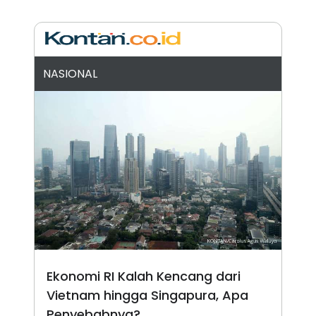
N
S
E
E
W
R
S
E
S
M
E
O
NASIONAL
T
N
U
I
P
A
A
K
D
I
V
L
A
S
K
O
R
P
O
R
A
S
I
Ekonomi RI Kalah Kencang dari
K
N
Vietnam hingga Singapura, Apa
I
A
L
T
Penyebabnya?