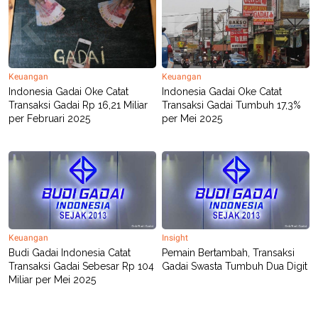
C
L
A
E
D
A
E
S
M
E
Y
.
I
Keuangan
Keuangan
D
Indonesia Gadai Oke Catat
Indonesia Gadai Oke Catat
L
K
Transaksi Gadai Rp 16,21 Miliar
Transaksi Gadai Tumbuh 17,3%
A
I
per Februari 2025
per Mei 2025
N
N
G
E
G
R
A
J
N
A
A
E
N
M
C
I
E
T
T
E
A
N
Keuangan
Insight
K
Budi Gadai Indonesia Catat
Pemain Bertambah, Transaksi
Transaksi Gadai Sebesar Rp 104
Gadai Swasta Tumbuh Dua Digit
E
A
P
D
Miliar per Mei 2025
A
V
P
E
E
R