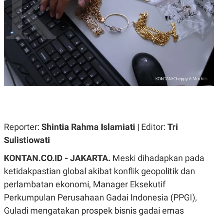
A
A
S
L
I
K
I
E
N
U
D
A
U
N
S
G
T
A
R
N
I
P
I
E
N
L
T
Reporter:
U
E
Shintia Rahma Islamiati
| Editor:
Tri
A
R
Sulistiowati
N
N
G
A
KONTAN.CO.ID - JAKARTA.
U
S
Meski dihadapkan pada
S
I
ketidakpastian global akibat konflik geopolitik dan
A
O
H
N
perlambatan ekonomi, Manager Eksekutif
A
A
L
Perkumpulan Perusahaan Gadai Indonesia (PPGI),
P
R
Guladi mengatakan prospek bisnis gadai emas
E
E