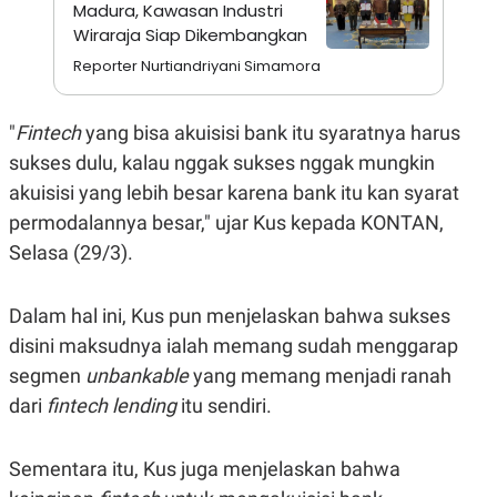
A
I
Madura, Kawasan Industri
S
V
Wiraraja Siap Dikembangkan
K
E
E
Reporter Nurtiandriyani Simamora
M
E
N
"
Fintech
yang bisa akuisisi bank itu syaratnya harus
T
E
sukses dulu, kalau nggak sukses nggak mungkin
R
I
akuisisi yang lebih besar karena bank itu kan syarat
A
permodalannya besar," ujar Kus kepada KONTAN,
N
L
Selasa (29/3).
E
S
T
Dalam hal ini, Kus pun menjelaskan bahwa sukses
A
R
disini maksudnya ialah memang sudah menggarap
I
segmen
unbankable
yang memang menjadi ranah
dari
fintech lending
itu sendiri.
KANAL
Sementara itu, Kus juga menjelaskan bahwa
P
I
U
M