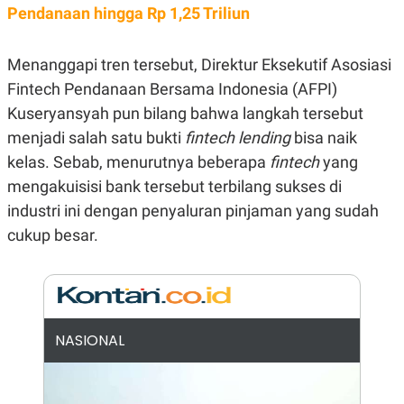
E
Pendanaan hingga Rp 1,25 Triliun
R
F
B
O
U
Menanggapi tren tersebut, Direktur Eksekutif Asosiasi
K
S
U
I
Fintech Pendanaan Bersama Indonesia (AFPI)
S
N
Kuseryansyah pun bilang bahwa langkah tersebut
E
S
menjadi salah satu bukti
fintech lending
bisa naik
S
I
kelas. Sebab, menurutnya beberapa
fintech
yang
N
mengakuisisi bank tersebut terbilang sukses di
S
I
industri ini dengan penyaluran pinjaman yang sudah
G
H
cukup besar.
T
S
B
T
E
O
L
C
A
K
N
NASIONAL
S
J
E
A
T
O
U
N
P