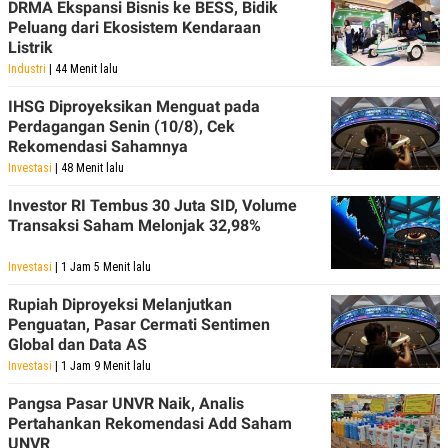
DRMA Ekspansi Bisnis ke BESS, Bidik
R
T
I
Peluang dari Ekosistem Kendaraan
S
Listrik
I
Industri
| 44 Menit lalu
N
G
IHSG Diproyeksikan Menguat pada
K
Perdagangan Senin (10/8), Cek
G
Rekomendasi Sahamnya
M
E
Investasi
| 48 Menit lalu
D
I
Investor RI Tembus 30 Juta SID, Volume
A
Transaksi Saham Melonjak 32,98%
.
I
D
Investasi
| 1 Jam 5 Menit lalu
Rupiah Diproyeksi Melanjutkan
Penguatan, Pasar Cermati Sentimen
SITEMAP
PROFILE
TERM
Global dan Data AS
OF
USE
Investasi
| 1 Jam 9 Menit lalu
PEDOMAN
Pangsa Pasar UNVR Naik, Analis
PEMBERITAAN
SIBER
Pertahankan Rekomendasi Add Saham
UNVR
PRIVACY