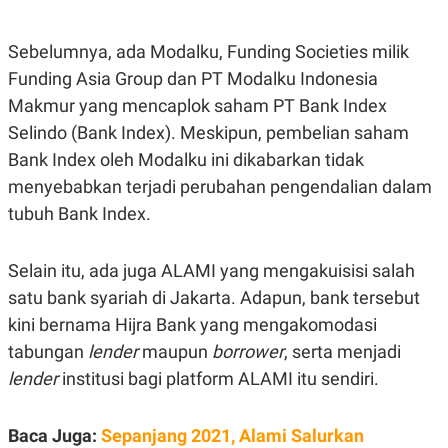
E
E
H
S
A
T
T
Y
Sebelumnya, ada Modalku, Funding Societies milik
A
L
Funding Asia Group dan PT Modalku Indonesia
N
E
Makmur yang mencaplok saham PT Bank Index
E
A
N
N
Selindo (Bank Index). Meskipun, pembelian saham
G
A
L
L
Bank Index oleh Modalku ini dikabarkan tidak
I
I
menyebabkan terjadi perubahan pengendalian dalam
S
S
H
I
tubuh Bank Index.
S
E
K
X
O
Selain itu, ada juga ALAMI yang mengakuisisi salah
E
L
C
O
satu bank syariah di Jakarta. Adapun, bank tersebut
U
M
kini bernama Hijra Bank yang mengakomodasi
T
I
tabungan
lender
maupun
borrower
, serta menjadi
V
E
lender
institusi bagi platform ALAMI itu sendiri.
C
O
R
Baca Juga:
Sepanjang 2021, Alami Salurkan
N