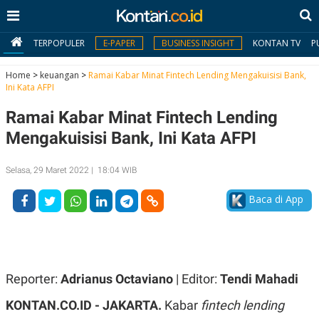
TERPOPULER
E-PAPER
BUSINESS INSIGHT
KONTAN TV
P
Home
>
keuangan
>
Ramai Kabar Minat Fintech Lending Mengakuisisi Bank,
Ini Kata AFPI
MY
Ramai Kabar Minat Fintech Lending
KONTAN
Mengakuisisi Bank, Ini Kata AFPI
Daftar
Selasa, 29 Maret 2022 | 18:04 WIB
Masuk
Baca di App
BERITA
I
N
N
A
Reporter:
Adrianus Octaviano
| Editor:
Tendi Mahadi
V
S
E
I
KONTAN.CO.ID - JAKARTA.
Kabar
fintech lending
S
O
T
N