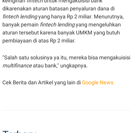
keinginan
fintech
untuk mengakuisisi bank
S
A
A
G
dikarenakan aturan batasan penyaluran dana di
T
E
fintech lending
yang hanya Rp 2 miliar. Menurutnya,
D
S
A
banyak pemain
fintech lending
yang mengeluhkan
T
A
aturan tersebut karena banyak UMKM yang butuh
K
L
pembiayaan di atas Rp 2 miliar.
O
I
N
P
T
S
"Salah satu solusinya ya itu, mereka bisa mengakuisisi
A
U
N
S
multifinance
atau bank," ungkapnya.
T
V
Cek Berita dan Artikel yang lain di
Google News
JARINGAN
K
P
O
R
N
E
T
S
A
S
N
R
A
E