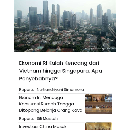
N
S
E
E
W
R
S
E
S
M
E
O
T
N
U
I
P
A
A
K
D
I
V
L
Ekonomi RI Kalah Kencang dari
A
S
Vietnam hingga Singapura, Apa
K
Penyebabnya?
O
R
P
Reporter Nurtiandriyani Simamora
O
R
Ekonom Ini Menduga
A
Konsumsi Rumah Tangga
S
Ditopang Belanja Orang Kaya
I
K
N
Reporter Siti Masitoh
I
A
Investasi China Masuk
L
T