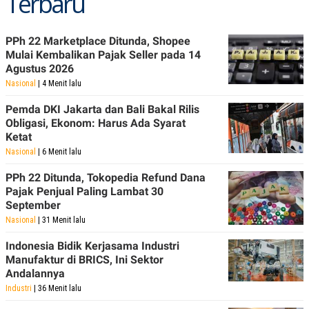
Terbaru
C
L
A
E
D
A
E
S
PPh 22 Marketplace Ditunda, Shopee
M
E
Mulai Kembalikan Pajak Seller pada 14
Y
.
Agustus 2026
I
D
Nasional
| 4 Menit lalu
L
K
Pemda DKI Jakarta dan Bali Bakal Rilis
A
I
N
N
Obligasi, Ekonom: Harus Ada Syarat
G
E
Ketat
G
R
Nasional
| 6 Menit lalu
A
J
N
A
A
E
PPh 22 Ditunda, Tokopedia Refund Dana
N
M
Pajak Penjual Paling Lambat 30
C
I
September
E
T
T
E
Nasional
| 31 Menit lalu
A
N
K
Indonesia Bidik Kerjasama Industri
Manufaktur di BRICS, Ini Sektor
E
A
P
D
Andalannya
A
V
Industri
| 36 Menit lalu
P
E
E
R