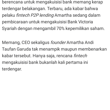
berencana untuk mengakuisisi bank memang kerap
A
A
S
L
terdengar belakangan. Terbaru, ada kabar bahwa
I
pelaku
fintech P2P lending
Amartha sedang dalam
K
I
pembicaraan untuk mengakuisisi Bank Victoria
E
N
U
D
Syariah dengan mengambil 70% kepemilikan saham.
A
U
N
S
G
T
A
R
Memang, CEO sekaligus
founder
Amartha Andi
N
I
Taufan Garuda tak menampik maupun membenarkan
P
I
kabar tersebut. Hanya saja, rencana
fintech
E
N
L
T
mengakuisisi bank bukanlah kali pertama ini
U
E
A
R
terdengar.
N
N
G
A
U
S
S
I
A
O
H
N
A
A
L
P
R
E
E