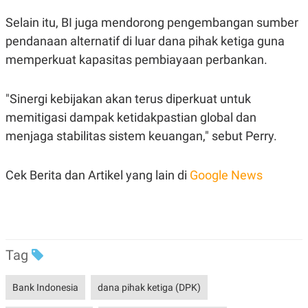
R
T
I
Selain itu, BI juga mendorong pengembangan sumber
S
I
pendanaan alternatif di luar dana pihak ketiga guna
N
memperkuat kapasitas pembiayaan perbankan.
G
K
G
"Sinergi kebijakan akan terus diperkuat untuk
M
E
memitigasi dampak ketidakpastian global dan
D
I
menjaga stabilitas sistem keuangan," sebut Perry.
A
.
I
Cek Berita dan Artikel yang lain di
Google News
D
SITEMAP
PROFILE
TERM
OF
USE
Tag
PEDOMAN
PEMBERITAAN
Bank Indonesia
dana pihak ketiga (DPK)
SIBER
PRIVACY