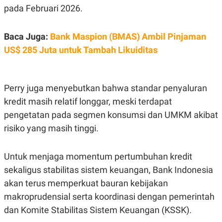
C
L
pada Februari 2026.
A
E
D
A
E
S
M
E
Baca Juga:
Bank Maspion (BMAS) Ambil Pinjaman
Y
.
US$ 285 Juta untuk Tambah Likuiditas
I
D
L
K
A
I
N
N
Perry juga menyebutkan bahwa standar penyaluran
G
E
kredit masih relatif longgar, meski terdapat
G
R
A
J
pengetatan pada segmen konsumsi dan UMKM akibat
N
A
A
E
risiko yang masih tinggi.
N
M
C
I
E
T
Untuk menjaga momentum pertumbuhan kredit
T
E
A
N
sekaligus stabilitas sistem keuangan, Bank Indonesia
K
akan terus memperkuat bauran kebijakan
E
A
P
D
makroprudensial serta koordinasi dengan pemerintah
A
V
dan Komite Stabilitas Sistem Keuangan (KSSK).
P
E
E
R