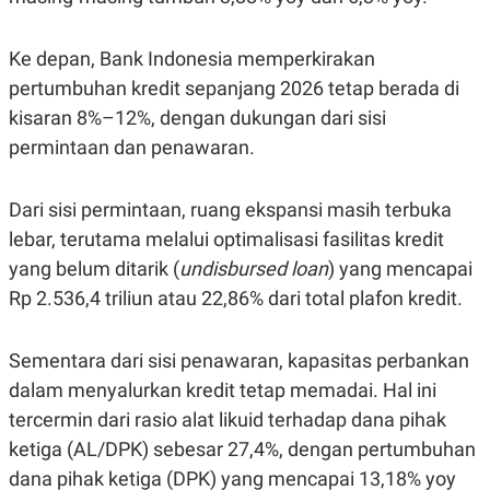
S
A
A
G
T
E
Ke depan, Bank Indonesia memperkirakan
D
S
A
pertumbuhan kredit sepanjang 2026 tetap berada di
T
A
kisaran 8%–12%, dengan dukungan dari sisi
K
L
permintaan dan penawaran.
O
I
N
P
T
S
Dari sisi permintaan, ruang ekspansi masih terbuka
A
U
N
S
lebar, terutama melalui optimalisasi fasilitas kredit
T
V
yang belum ditarik (
undisbursed loan
) yang mencapai
Rp 2.536,4 triliun atau 22,86% dari total plafon kredit.
JARINGAN
Sementara dari sisi penawaran, kapasitas perbankan
K
P
dalam menyalurkan kredit tetap memadai. Hal ini
O
R
N
E
tercermin dari rasio alat likuid terhadap dana pihak
T
S
A
S
ketiga (AL/DPK) sebesar 27,4%, dengan pertumbuhan
N
R
dana pihak ketiga (DPK) yang mencapai 13,18% yoy
A
E