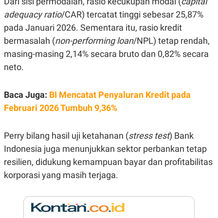
Dari sisi permodalan, rasio kecukupan modal (
capital
E
R
adequacy ratio
/CAR) tercatat tinggi sebesar 25,87%
F
B
pada Januari 2026. Sementara itu, rasio kredit
O
U
K
S
bermasalah (
non-performing loan
/NPL) tetap rendah,
U
I
masing-masing 2,14% secara bruto dan 0,82% secara
S
N
E
neto.
S
S
I
N
Baca Juga:
BI Mencatat Penyaluran Kredit pada
S
Februari 2026 Tumbuh 9,36%
I
G
H
T
Perry bilang hasil uji ketahanan (
stress test
) Bank
S
B
Indonesia juga menunjukkan sektor perbankan tetap
T
E
O
L
resilien, didukung kemampuan bayar dan profitabilitas
C
A
korporasi yang masih terjaga.
K
N
S
J
E
A
T
O
U
N
P