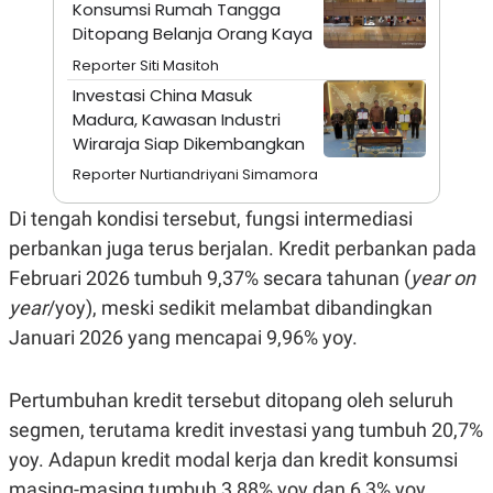
A
I
Konsumsi Rumah Tangga
S
V
Ditopang Belanja Orang Kaya
K
E
E
Reporter Siti Masitoh
M
Investasi China Masuk
E
N
Madura, Kawasan Industri
T
Wiraraja Siap Dikembangkan
E
R
Reporter Nurtiandriyani Simamora
I
A
Di tengah kondisi tersebut, fungsi intermediasi
N
perbankan juga terus berjalan. Kredit perbankan pada
L
E
Februari 2026 tumbuh 9,37% secara tahunan (
year on
S
T
year
/yoy), meski sedikit melambat dibandingkan
A
Januari 2026 yang mencapai 9,96% yoy.
R
I
Pertumbuhan kredit tersebut ditopang oleh seluruh
KANAL
segmen, terutama kredit investasi yang tumbuh 20,7%
yoy. Adapun kredit modal kerja dan kredit konsumsi
P
I
U
M
masing-masing tumbuh 3,88% yoy dan 6,3% yoy.