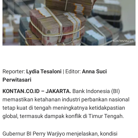
A
A
S
L
I
K
I
E
N
U
D
A
U
N
S
G
T
A
R
N
I
P
I
E
N
Reporter:
Lydia Tesaloni
| Editor:
Anna Suci
L
T
Perwitasari
U
E
A
R
N
N
KONTAN.CO.ID – JAKARTA.
Bank Indonesia (BI)
G
A
memastikan ketahanan industri perbankan nasional
U
S
S
I
tetap kuat di tengah meningkatnya ketidakpastian
A
O
H
N
global, termasuk dampak konflik di Timur Tengah.
A
A
L
P
R
Gubernur BI Perry Warjiyo menjelaskan, kondisi
E
E