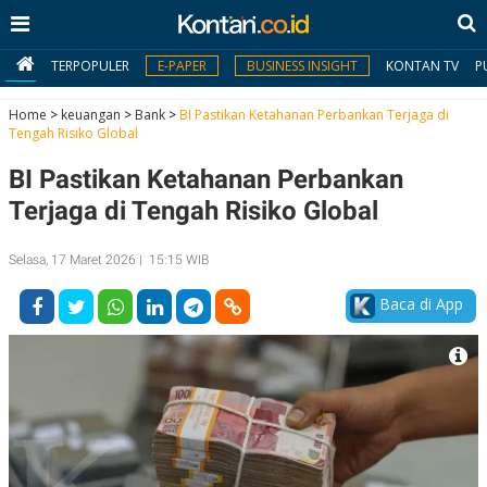
TERPOPULER
E-PAPER
BUSINESS INSIGHT
KONTAN TV
P
Home
>
keuangan
>
Bank
>
BI Pastikan Ketahanan Perbankan Terjaga di
Tengah Risiko Global
MY
BI Pastikan Ketahanan Perbankan
KONTAN
Terjaga di Tengah Risiko Global
Daftar
Selasa, 17 Maret 2026 | 15:15 WIB
Masuk
Baca di App
BERITA
I
N
N
A
V
S
E
I
S
O
T
N