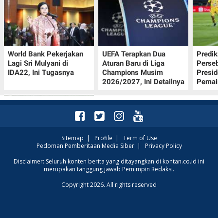
World Bank Pekerjakan
UEFA Terapkan Dua
Predik
Lagi Sri Mulyani di
Aturan Baru di Liga
Perseb
IDA22, Ini Tugasnya
Champions Musim
Presi
2026/2027, Ini Detailnya
Pemai
Sitemap
|
Profile
|
Term of Use
Pedoman Pemberitaan Media Siber
|
Privacy Policy
Tema dan Kegiatan Hari
Disclaimer: Seluruh konten berita yang ditayangkan di kontan.co.id ini
merupakan tanggung jawab Pemimpin Redaksi.
Hutan Indonesia 7
Agustus 2026:
Copyright 2026. All rights reserved
Kampanye Reforestathon