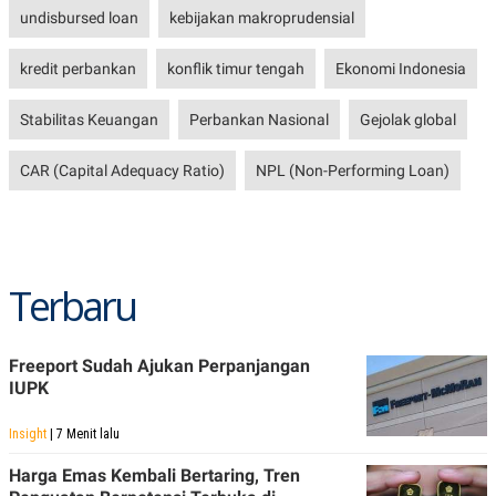
POLICY
undisbursed loan
kebijakan makroprudensial
kredit perbankan
konflik timur tengah
Ekonomi Indonesia
Stabilitas Keuangan
Perbankan Nasional
Gejolak global
CAR (Capital Adequacy Ratio)
NPL (Non-Performing Loan)
Terbaru
Freeport Sudah Ajukan Perpanjangan
IUPK
Insight
| 7 Menit lalu
Harga Emas Kembali Bertaring, Tren