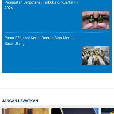
Penguatan Berpotensi Terbuka di Kuartal III-
2026
Pusat Efisiensi Ketat, Daerah Siap Merilis
Surat Utang
JANGAN LEWATKAN