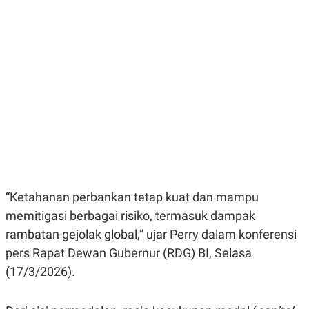
E
E
H
S
A
T
T
Y
A
L
N
E
E
A
N
N
G
A
L
L
I
I
S
S
H
I
S
E
K
X
O
E
L
“Ketahanan perbankan tetap kuat dan mampu
C
O
U
M
memitigasi berbagai risiko, termasuk dampak
T
rambatan gejolak global,” ujar Perry dalam konferensi
I
V
pers Rapat Dewan Gubernur (RDG) BI, Selasa
E
C
(17/3/2026).
O
R
N