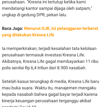
perusahaan. "Kresna ini tertutup ketika kami
S
A
A
G
mendatangi kantor sampai dijaga oleh satpam,"
T
E
D
S
ungkap di gedung DPR, pekan lalu.
A
T
A
Baca Juga:
Menurut OJK, ini pelanggaran terberat
K
L
yang dilakukan Kresna Life
O
I
N
P
T
S
A
U
Ia memperkirakan, terjadi kesalahan tata kelolaan
N
S
T
perusahaan termasuk investasi Kresna Life.
V
Akibatnya, Kresna Life gagal membayarkan 11 ribu
polis senilai Rp 6,4 triliun dari 8.900 nasabah.
JARINGAN
Setelah kasus terungkap di media, Kresna Life baru
K
P
O
R
mau buka suara. Waktu itu, manajemen mengaku
N
E
T
S
kepada nasabah bahwa gagal bayar terjadi karena
A
S
kinerja keuangan perusahaan terganggu akibat
N
R
A
E