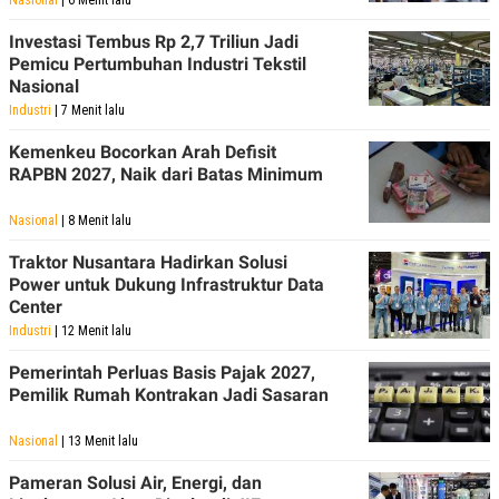
R
T
I
Investasi Tembus Rp 2,7 Triliun Jadi
S
Pemicu Pertumbuhan Industri Tekstil
I
N
Nasional
G
Industri
| 7 Menit lalu
K
G
Kemenkeu Bocorkan Arah Defisit
M
RAPBN 2027, Naik dari Batas Minimum
E
D
I
Nasional
| 8 Menit lalu
A
.
Traktor Nusantara Hadirkan Solusi
I
Power untuk Dukung Infrastruktur Data
D
Center
Industri
| 12 Menit lalu
Pemerintah Perluas Basis Pajak 2027,
SITEMAP
PROFILE
TERM
OF
Pemilik Rumah Kontrakan Jadi Sasaran
USE
PEDOMAN
Nasional
| 13 Menit lalu
PEMBERITAAN
SIBER
Pameran Solusi Air, Energi, dan
PRIVACY