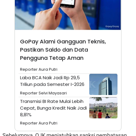
N
S
E
E
W
R
S
E
S
M
E
O
T
N
U
I
GoPay Alami Gangguan Teknis,
P
A
Pastikan Saldo dan Data
A
K
Pengguna Tetap Aman
D
I
V
L
A
Reporter Aura Putri
S
K
Laba BCA Naik Jadi Rp 29,5
O
Triliun pada Semester I-2026
R
P
Reporter Selvi Mayasari
O
Transmisi BI Rate Mulai Lebih
R
A
Cepat, Bunga Kredit Naik Jadi
S
8,81%
I
Reporter Aura Putri
K
N
I
A
L
T
Sebelumnya, OJK menjatuhkan sanksi pembatasan