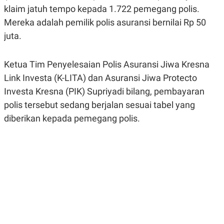
A
A
klaim jatuh tempo kepada 1.722 pemegang polis.
S
L
Mereka adalah pemilik polis asuransi bernilai Rp 50
I
juta.
K
I
E
N
U
D
A
U
Ketua Tim Penyelesaian Polis Asuransi Jiwa Kresna
N
S
G
T
Link Investa (K-LITA) dan Asuransi Jiwa Protecto
A
R
Investa Kresna (PIK) Supriyadi bilang, pembayaran
N
I
polis tersebut sedang berjalan sesuai tabel yang
P
I
E
N
diberikan kepada pemegang polis.
L
T
U
E
A
R
N
N
G
A
U
S
S
I
A
O
H
N
A
A
L
P
R
E
E