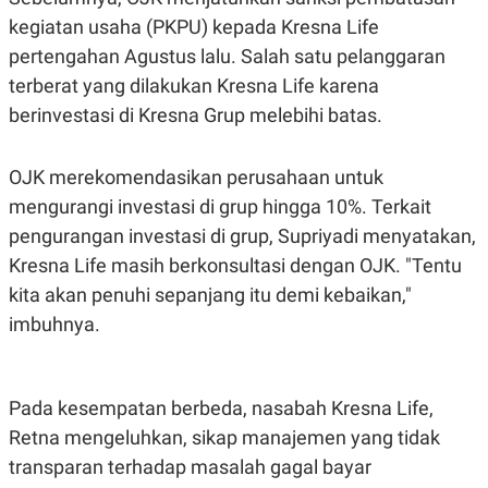
A
I
kegiatan usaha (PKPU) kepada Kresna Life
S
V
K
E
pertengahan Agustus lalu. Salah satu pelanggaran
E
M
terberat yang dilakukan Kresna Life karena
E
N
berinvestasi di Kresna Grup melebihi batas.
T
E
R
OJK merekomendasikan perusahaan untuk
I
A
mengurangi investasi di grup hingga 10%. Terkait
N
pengurangan investasi di grup, Supriyadi menyatakan,
L
E
Kresna Life masih berkonsultasi dengan OJK. "Tentu
S
kita akan penuhi sepanjang itu demi kebaikan,"
T
A
imbuhnya.
R
I
Pada kesempatan berbeda, nasabah Kresna Life,
KANAL
Retna mengeluhkan, sikap manajemen yang tidak
P
I
transparan terhadap masalah gagal bayar
U
M