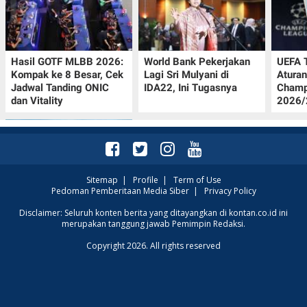
Hasil GOTF MLBB 2026:
World Bank Pekerjakan
UEFA 
Kompak ke 8 Besar, Cek
Lagi Sri Mulyani di
Aturan
Jadwal Tanding ONIC
IDA22, Ini Tugasnya
Champ
dan Vitality
2026/2
Sitemap
|
Profile
|
Term of Use
Pedoman Pemberitaan Media Siber
|
Privacy Policy
Intip Prakiraan Cuaca
Disclaimer: Seluruh konten berita yang ditayangkan di kontan.co.id ini
merupakan tanggung jawab Pemimpin Redaksi.
Sumsel Kamis (6/8):
Hujan Ringan
Copyright 2026. All rights reserved
Mendominasi, Siapkan
Payung!