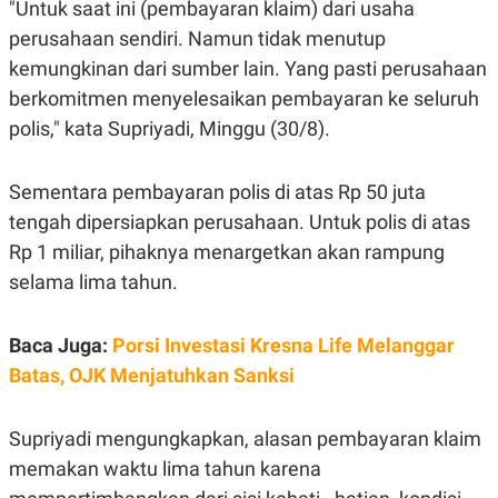
E
E
"Untuk saat ini (pembayaran klaim) dari usaha
H
S
perusahaan sendiri. Namun tidak menutup
A
T
T
Y
kemungkinan dari sumber lain. Yang pasti perusahaan
A
L
N
E
berkomitmen menyelesaikan pembayaran ke seluruh
E
A
polis," kata Supriyadi, Minggu (30/8).
N
N
G
A
L
L
Sementara pembayaran polis di atas Rp 50 juta
I
I
S
S
tengah dipersiapkan perusahaan. Untuk polis di atas
H
I
S
Rp 1 miliar, pihaknya menargetkan akan rampung
E
K
selama lima tahun.
X
O
E
L
C
O
Baca Juga:
U
M
Porsi Investasi Kresna Life Melanggar
T
Batas, OJK Menjatuhkan Sanksi
I
V
E
C
Supriyadi mengungkapkan, alasan pembayaran klaim
O
memakan waktu lima tahun karena
R
N