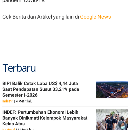
pandemi Covid-19.
C
L
A
E
D
A
E
S
Cek Berita dan Artikel yang lain di
Google News
M
E
Y
.
I
D
L
K
A
I
N
N
G
E
G
R
Terbaru
A
J
N
A
A
E
N
M
BIPI Balik Cetak Laba US$ 4,44 Juta
C
I
E
T
Saat Pendapatan Susut 33,21% pada
T
E
Semester I-2026
A
N
Industri
| 4 Menit lalu
K
E
A
INDEF: Pertumbuhan Ekonomi Lebih
P
D
Banyak Dinikmati Kelompok Masyarakat
A
V
P
E
Kelas Atas
E
R
Nasional
| 6 Menit lalu