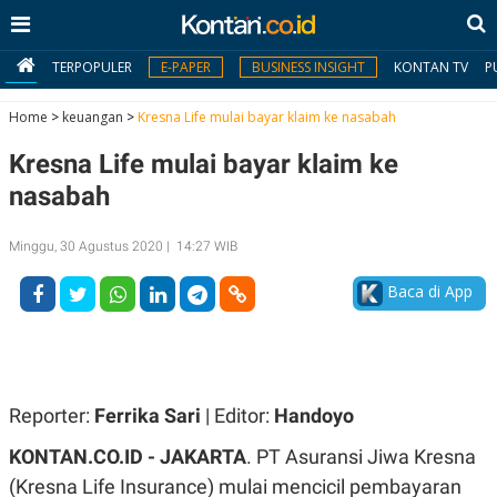
TERPOPULER
E-PAPER
BUSINESS INSIGHT
KONTAN TV
P
Home
>
keuangan
>
Kresna Life mulai bayar klaim ke nasabah
Kresna Life mulai bayar klaim ke
MY
KONTAN
nasabah
Daftar
Minggu, 30 Agustus 2020 | 14:27 WIB
Masuk
Baca di App
BERITA
I
N
Reporter:
Ferrika Sari
| Editor:
Handoyo
N
A
V
S
KONTAN.CO.ID -
JAKARTA
. PT Asuransi Jiwa Kresna
E
I
S
O
(Kresna Life Insurance) mulai mencicil pembayaran
T
N