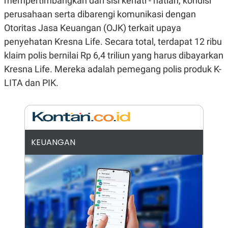
mempertimbangkan dari sisi kehati - hatian, kondisi
E
R
perusahaan serta dibarengi komunikasi dengan
F
B
Otoritas Jasa Keuangan (OJK) terkait upaya
O
U
K
S
penyehatan Kresna Life. Secara total, terdapat 12 ribu
U
I
klaim polis bernilai Rp 6,4 triliun yang harus dibayarkan
S
N
E
Kresna Life. Mereka adalah pemegang polis produk K-
S
S
LITA dan PIK.
I
N
S
I
G
H
T
KEUANGAN
S
B
T
E
O
L
C
A
K
N
S
J
E
A
T
O
U
N
P