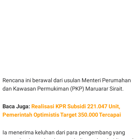
E
E
H
S
A
T
T
Y
A
L
N
E
E
A
N
N
G
A
L
L
I
I
S
S
H
I
S
E
K
Rencana ini berawal dari usulan Menteri Perumahan
X
O
E
L
dan Kawasan Permukiman (PKP) Maruarar Sirait.
C
O
U
M
T
Baca Juga:
I
Realisasi KPR Subsidi 221.047 Unit,
V
Pemerintah Optimistis Target 350.000 Tercapai
E
C
O
R
Ia menerima keluhan dari para pengembang yang
N