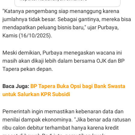
A
I
S
V
"Katanya pengembang siap menanggung karena
K
E
E
jumlahnya tidak besar. Sebagai gantinya, mereka bisa
M
E
mendapatkan peluang bisnis baru," ujar Purbaya,
N
Kamis (16/10/2025).
T
E
R
I
Meski demikian, Purbaya menegaskan wacana ini
A
N
masih akan dikaji lebih dalam bersama OJK dan BP
L
Tapera pekan depan.
E
S
T
Baca Juga:
BP Tapera Buka Opsi bagi Bank Swasta
A
R
untuk Salurkan KPR Subsidi
I
Pemerintah ingin memastikan kebenaran data dan
KANAL
menilai dampak ekonominya. "Jika benar ada ratusan
ribu calon debitur terhambat hanya karena kredit
P
I
U
M