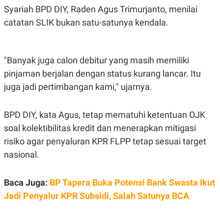
R
T
Syariah BPD DIY, Raden Agus Trimurjanto, menilai
I
S
catatan SLIK bukan satu-satunya kendala.
I
N
G
K
"Banyak juga calon debitur yang masih memiliki
G
M
pinjaman berjalan dengan status kurang lancar. Itu
E
juga jadi pertimbangan kami," ujarnya.
D
I
A
.
BPD DIY, kata Agus, tetap mematuhi ketentuan OJK
I
soal kolektibilitas kredit dan menerapkan mitigasi
D
risiko agar penyaluran KPR FLPP tetap sesuai target
nasional.
SITEMAP
PROFILE
TERM
OF
USE
Baca Juga:
BP Tapera Buka Potensi Bank Swasta Ikut
PEDOMAN
Jadi Penyalur KPR Subsidi, Salah Satunya BCA
PEMBERITAAN
SIBER
PRIVACY