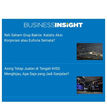
Reli Saham Grup Bakrie: Katalis Aksi
Korporasi atau Euforia Semata?
Asing Tetap Jualan di Tengah IHSG
Menghijau, Apa Saja yang Jadi Ganjalan?