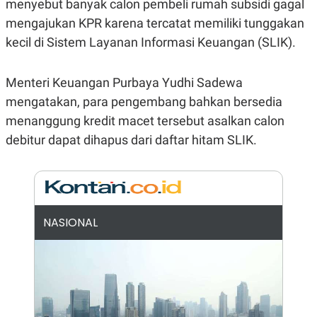
menyebut banyak calon pembeli rumah subsidi gagal
E
R
mengajukan KPR karena tercatat memiliki tunggakan
F
B
kecil di Sistem Layanan Informasi Keuangan (SLIK).
O
U
K
S
U
I
S
N
Menteri Keuangan Purbaya Yudhi Sadewa
E
mengatakan, para pengembang bahkan bersedia
S
S
menanggung kredit macet tersebut asalkan calon
I
N
debitur dapat dihapus dari daftar hitam SLIK.
S
I
G
H
T
S
B
NASIONAL
T
E
O
L
C
A
K
N
S
J
E
A
T
O
U
N
P