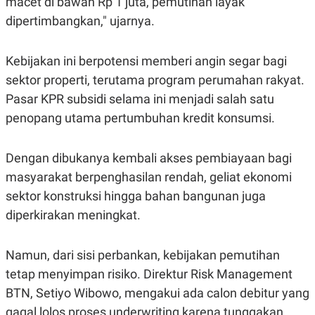
macet di bawah Rp 1 juta, pemutihan layak
S
A
A
G
dipertimbangkan," ujarnya.
T
E
D
S
A
Kebijakan ini berpotensi memberi angin segar bagi
T
A
sektor properti, terutama program perumahan rakyat.
K
L
Pasar KPR subsidi selama ini menjadi salah satu
O
I
N
P
penopang utama pertumbuhan kredit konsumsi.
T
S
A
U
N
S
Dengan dibukanya kembali akses pembiayaan bagi
T
V
masyarakat berpenghasilan rendah, geliat ekonomi
sektor konstruksi hingga bahan bangunan juga
JARINGAN
diperkirakan meningkat.
K
P
O
R
Namun, dari sisi perbankan, kebijakan pemutihan
N
E
tetap menyimpan risiko. Direktur Risk Management
T
S
A
S
BTN, Setiyo Wibowo, mengakui ada calon debitur yang
N
R
A
E
gagal lolos proses underwriting karena tunggakan