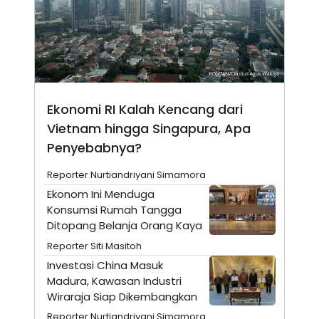
N
S
E
E
W
R
S
E
S
M
E
O
T
N
U
I
P
A
Ekonomi RI Kalah Kencang dari
A
K
Vietnam hingga Singapura, Apa
D
I
Penyebabnya?
V
L
A
S
Reporter Nurtiandriyani Simamora
K
O
Ekonom Ini Menduga
R
Konsumsi Rumah Tangga
P
Ditopang Belanja Orang Kaya
O
R
Reporter Siti Masitoh
A
S
Investasi China Masuk
I
Madura, Kawasan Industri
K
N
Wiraraja Siap Dikembangkan
I
A
L
T
Reporter Nurtiandriyani Simamora