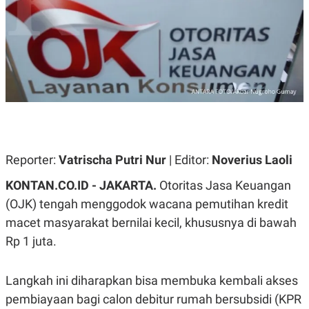
A
A
S
L
I
K
I
E
N
U
D
A
U
N
S
G
T
A
R
N
I
P
I
E
N
Reporter:
Vatrischa Putri Nur
| Editor:
Noverius Laoli
L
T
U
E
KONTAN.CO.ID - JAKARTA.
Otoritas Jasa Keuangan
A
R
N
N
(OJK) tengah menggodok wacana pemutihan kredit
G
A
macet masyarakat bernilai kecil, khususnya di bawah
U
S
S
I
Rp 1 juta.
A
O
H
N
A
A
L
Langkah ini diharapkan bisa membuka kembali akses
P
R
pembiayaan bagi calon debitur rumah bersubsidi (KPR
E
E