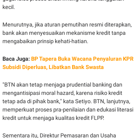
C
L
kecil.
A
E
D
A
E
S
M
E
Menurutnya, jika aturan pemutihan resmi diterapkan,
Y
.
I
bank akan menyesuaikan mekanisme kredit tanpa
D
mengabaikan prinsip kehati-hatian.
L
K
A
I
N
N
Baca Juga:
BP Tapera Buka Wacana Penyaluran KPR
G
E
G
R
Subsidi Diperluas, Libatkan Bank Swasta
A
J
N
A
A
E
N
M
"BTN akan tetap menjaga prudential banking dan
C
I
mengantisipasi moral hazard, karena risiko kredit
E
T
T
E
tetap ada di pihak bank," kata Setiyo. BTN, lanjutnya,
A
N
K
memperkuat proses pra-penilaian dan edukasi literasi
E
A
kredit untuk menjaga kualitas kredit FLPP.
P
D
A
V
P
E
Sementara itu, Direktur Pemasaran dan Usaha
E
R