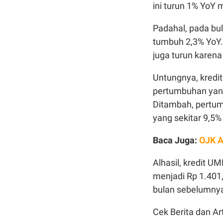
ini turun 1% YoY m
Padahal, pada bu
tumbuh 2,3% YoY. 
juga turun karena 
Untungnya, kredi
pertumbuhan yang
Ditambah, pertumb
yang sekitar 9,5%
Baca Juga:
OJK A
Alhasil, kredit U
menjadi Rp 1.401,
bulan sebelumnya
Cek Berita dan Art