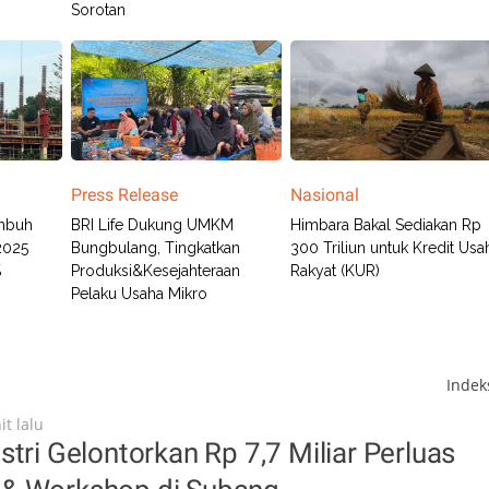
Sorotan
Press Release
Nasional
umbuh
BRI Life Dukung UMKM
Himbara Bakal Sediakan Rp
2025
Bungbulang, Tingkatkan
300 Triliun untuk Kredit Usa
%
Produksi&Kesejahteraan
Rakyat (KUR)
Pelaku Usaha Mikro
Inde
t lalu
stri Gelontorkan Rp 7,7 Miliar Perluas