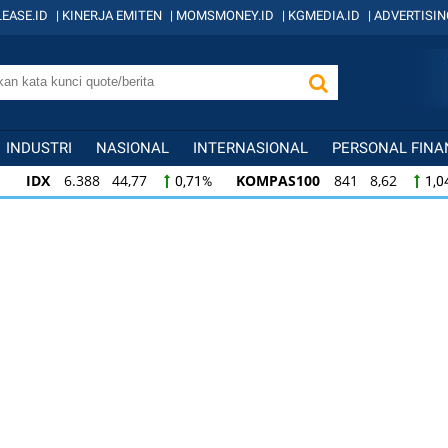
EASE.ID
|
KINERJA EMITEN
|
MOMSMONEY.ID
|
KGMEDIA.ID
|
ADVERTISIN
INDUSTRI
NASIONAL
INTERNASIONAL
PERSONAL FINA
IDX
6.388 44,77
KOMPAS100
841 8,62
0,71%
1,0
KOMPAS100
841 8,62
LQ45
638 7,02
1,04%
1,11
LQ45
638 7,02
ISSI
221 2,20
IDX3
1,11%
1,01%