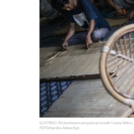
ILUSTRASI. Perlambatan penyaluran kredit Usaha Mikro
FOTO/Aprillio Akbar/Spt.