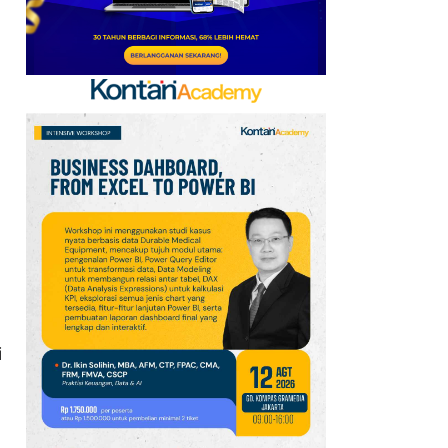
Hadiah Timnas Yordania
yang Tertunda 8 Bulan
8
Promo Alfamart Murah
Banget 7–13 Agustus
2026, Sunlight hingga
Bebelac Diskon
9
Promo JSM Alfamart 7–
9 Agustus 2026, Minyak
Goreng 2 Liter Mulai
Rp41.500
10
Klasemen Grup A Piala
i
AFF 2026: Ini Skenario
Indonesia Lolos ke
Semifinal