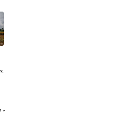
ha
ks
»