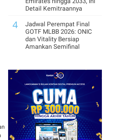
Emirates hingga 2033, Ini
Detail Kemitraannya
4
Jadwal Perempat Final
GOTF MLBB 2026: ONIC
dan Vitality Bersiap
Amankan Semifinal
5
Segera Lepas Saham
Treasuri 9,63 Miliar, Cek
Profil Emiten DSSA
hingga Kinerjanya
6
Cek Kode Redeem EA FC
Mobile Update 7 Agustus
2026: Klaim Ribuan
Gems Gratis!
an
h
7
FIFA Akhirnya Cairkan