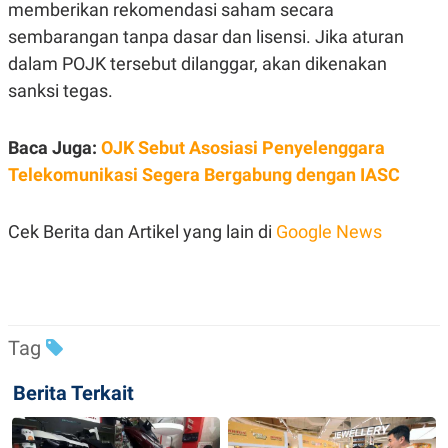
C
L
memberikan rekomendasi saham secara
A
E
sembarangan tanpa dasar dan lisensi. Jika aturan
D
A
E
S
dalam POJK tersebut dilanggar, akan dikenakan
M
E
Y
.
sanksi tegas.
I
D
L
K
Baca Juga:
OJK Sebut Asosiasi Penyelenggara
A
I
Telekomunikasi Segera Bergabung dengan IASC
N
N
G
E
G
R
A
J
Cek Berita dan Artikel yang lain di
Google News
N
A
A
E
N
M
C
I
E
T
T
E
A
N
Tag
K
E
A
Berita Terkait
P
D
A
V
P
E
E
R