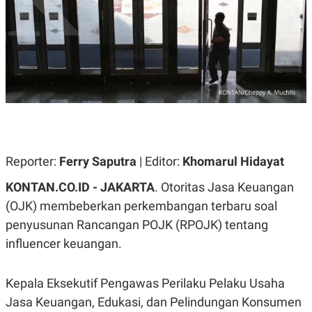
A
A
S
L
I
K
I
E
N
U
D
A
U
N
S
G
T
A
R
N
I
P
I
E
N
Reporter:
Ferry Saputra
| Editor:
Khomarul Hidayat
L
T
U
E
KONTAN.CO.ID - JAKARTA
. Otoritas Jasa Keuangan
A
R
N
N
(OJK) membeberkan perkembangan terbaru soal
G
A
penyusunan Rancangan POJK (RPOJK) tentang
U
S
S
I
influencer keuangan.
A
O
H
N
A
A
L
Kepala Eksekutif Pengawas Perilaku Pelaku Usaha
P
R
Jasa Keuangan, Edukasi, dan Pelindungan Konsumen
E
E