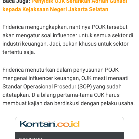
Baca Juga:
Penyidik OJK Serahkan Adrian Gunadi
E
R
kepada Kejaksaan Negeri Jakarta Selatan
F
B
O
U
K
S
Friderica mengungkapkan, nantinya POJK tersebut
U
I
S
N
akan mengatur soal influencer untuk semua sektor di
E
industri keuangan. Jadi, bukan khusus untuk sektor
S
S
tertentu saja.
I
N
S
Friderica menuturkan dalam penyusunan POJK
I
G
mengenai influencer keuangan, OJK mesti menaati
H
T
Standar Operasional Prosedur (SOP) yang sudah
S
B
ditetapkan. Dia bilang pertama-tama OJK harus
T
E
O
L
membuat kajian dan berdiskusi dengan pelaku usaha.
C
A
K
N
S
J
E
A
T
O
U
N
P