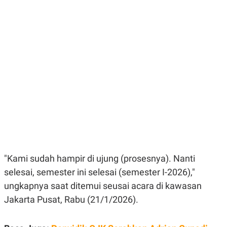
E
E
H
S
A
T
T
Y
A
L
N
E
E
A
N
N
G
A
L
L
I
I
S
S
H
I
S
E
K
X
O
E
L
C
O
U
M
"Kami sudah hampir di ujung (prosesnya). Nanti
T
selesai, semester ini selesai (semester I-2026),"
I
V
ungkapnya saat ditemui seusai acara di kawasan
E
C
Jakarta Pusat, Rabu (21/1/2026).
O
R
N