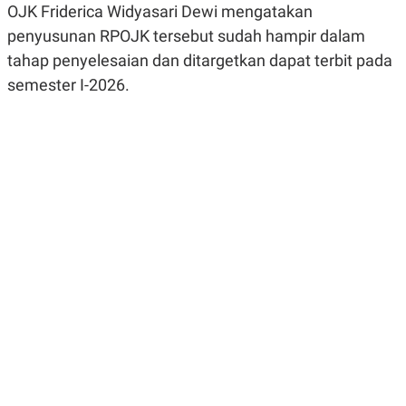
OJK Friderica Widyasari Dewi mengatakan
R
G
S
I
penyusunan RPOJK tersebut sudah hampir dalam
O
O
N
N
tahap penyelesaian dan ditargetkan dapat terbit pada
A
A
semester I-2026.
L
L
F
I
N
A
N
C
E
Y
C
A
A
N
R
G
I
T
T
E
A
R
H
.
U
.
.
K
L
E
I
S
F