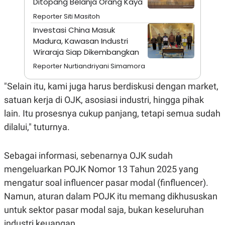
Ditopang Belanja Orang Kaya
A
I
S
V
Reporter Siti Masitoh
K
E
E
Investasi China Masuk
M
Madura, Kawasan Industri
E
Wiraraja Siap Dikembangkan
N
T
Reporter Nurtiandriyani Simamora
E
R
I
"Selain itu, kami juga harus berdiskusi dengan market,
A
satuan kerja di OJK, asosiasi industri, hingga pihak
N
lain. Itu prosesnya cukup panjang, tetapi semua sudah
L
E
dilalui," tuturnya.
S
T
A
R
Sebagai informasi, sebenarnya OJK sudah
I
mengeluarkan POJK Nomor 13 Tahun 2025 yang
mengatur soal influencer pasar modal (finfluencer).
KANAL
Namun, aturan dalam POJK itu memang dikhususkan
untuk sektor pasar modal saja, bukan keseluruhan
P
I
U
M
industri keuangan.