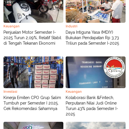
R
T
I
S
I
N
G
Keuangan
Industri
Penjualan Motor Semester I-
Daya Intiguna Yasa (MDIY)
K
G
2025 Turun 2,09%, Relatif Stabil
Bukukan Pendapatan Rp 3,73
M
di Tengah Tekanan Ekonomi
Triliun pada Semester I-2025
E
D
I
A
.
I
D
Investasi
Keuangan
SITEMAP
PROFILE
TERM
Kinerja Emiten CPO Grup Salim
Kolaborasi Bank &Fintech,
OF
Tumbuh per Semester I 2025,
Perputaran Nilai Judi Online
USE
Cek Rekomendasi Sahamnya
Turun 43% pada Semester I-
PEDOMAN
2025
PEMBERITAAN
SIBER
PRIVACY