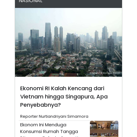
NASIONAL
N
S
E
E
W
R
S
E
S
M
E
O
T
N
U
I
P
A
A
K
D
I
V
L
A
S
K
O
R
Ekonomi RI Kalah Kencang dari
P
Vietnam hingga Singapura, Apa
O
R
Penyebabnya?
A
S
Reporter Nurtiandriyani Simamora
I
Ekonom Ini Menduga
K
N
I
A
Konsumsi Rumah Tangga
L
T