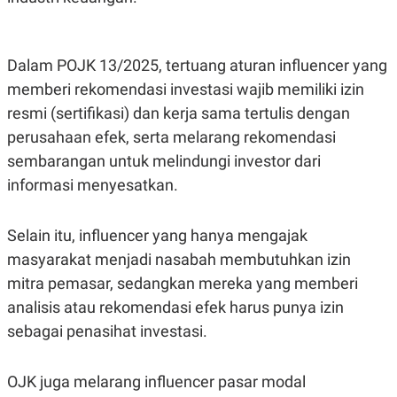
S
A
A
G
T
E
D
S
A
Dalam POJK 13/2025, tertuang aturan influencer yang
T
memberi rekomendasi investasi wajib memiliki izin
A
resmi (sertifikasi) dan kerja sama tertulis dengan
K
L
O
I
perusahaan efek, serta melarang rekomendasi
N
P
T
S
sembarangan untuk melindungi investor dari
A
U
informasi menyesatkan.
N
S
T
V
Selain itu, influencer yang hanya mengajak
masyarakat menjadi nasabah membutuhkan izin
JARINGAN
mitra pemasar, sedangkan mereka yang memberi
K
P
analisis atau rekomendasi efek harus punya izin
O
R
sebagai penasihat investasi.
N
E
T
S
A
S
N
R
OJK juga melarang influencer pasar modal
A
E