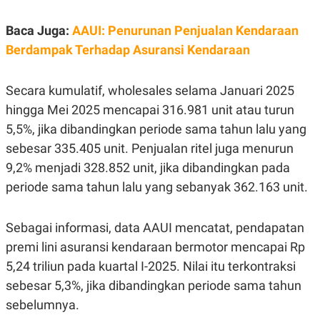
S
A
A
G
T
E
Baca Juga:
AAUI: Penurunan Penjualan Kendaraan
D
S
Berdampak Terhadap Asuransi Kendaraan
A
T
A
Secara kumulatif, wholesales selama Januari 2025
K
L
O
I
hingga Mei 2025 mencapai 316.981 unit atau turun
N
P
T
S
5,5%, jika dibandingkan periode sama tahun lalu yang
A
U
sebesar 335.405 unit. Penjualan ritel juga menurun
N
S
T
9,2% menjadi 328.852 unit, jika dibandingkan pada
V
periode sama tahun lalu yang sebanyak 362.163 unit.
JARINGAN
Sebagai informasi, data AAUI mencatat, pendapatan
K
P
premi lini asuransi kendaraan bermotor mencapai Rp
O
R
5,24 triliun pada kuartal I-2025. Nilai itu terkontraksi
N
E
T
S
sebesar 5,3%, jika dibandingkan periode sama tahun
A
S
N
R
sebelumnya.
A
E