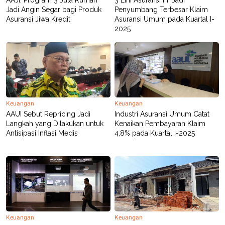
AAJI: Program 3 Juta Rumah
3 Lini Asuransi Ini Jadi
R
T
Jadi Angin Segar bagi Produk
Penyumbang Terbesar Klaim
I
Asuransi Jiwa Kredit
Asuransi Umum pada Kuartal I-
S
I
2025
N
G
K
G
M
E
D
I
Keuangan
Keuangan
A
.
AAUI Sebut Repricing Jadi
Industri Asuransi Umum Catat
I
Langkah yang Dilakukan untuk
Kenaikan Pembayaran Klaim
D
Antisipasi Inflasi Medis
4,8% pada Kuartal I-2025
SITEMAP
PROFILE
TERM
OF
USE
PEDOMAN
PEMBERITAAN
SIBER
Keuangan
Keuangan
PRIVACY