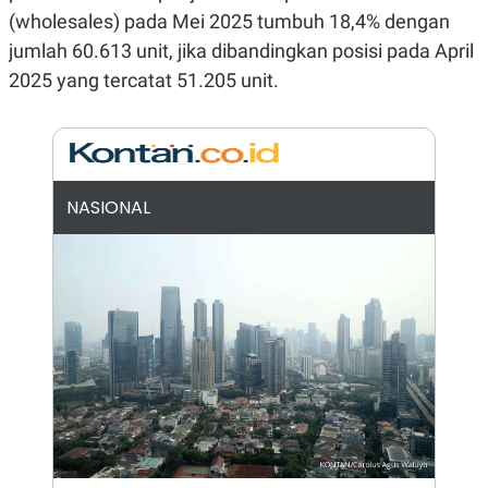
(wholesales) pada Mei 2025 tumbuh 18,4% dengan
N
S
E
E
jumlah 60.613 unit, jika dibandingkan posisi pada April
W
R
S
E
2025 yang tercatat 51.205 unit.
S
M
E
O
T
N
U
I
P
A
A
K
NASIONAL
D
I
V
L
A
S
K
O
R
P
O
R
A
S
I
K
N
I
A
L
T