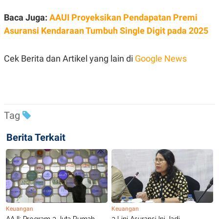
C
L
A
E
Baca Juga:
AAUI Proyeksikan Pendapatan Premi
D
A
E
S
Asuransi Kendaraan Tumbuh Single Digit pada 2025
M
E
Y
.
I
D
Cek Berita dan Artikel yang lain di
Google News
L
K
A
I
N
N
G
E
G
R
A
J
Tag
N
A
A
E
N
M
Berita Terkait
C
I
E
T
T
E
A
N
K
E
A
P
D
A
V
P
E
Keuangan
Keuangan
E
R