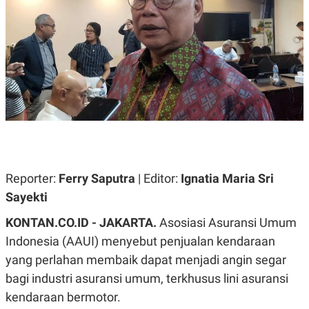
A
A
S
L
I
K
I
E
N
U
D
A
U
N
S
G
T
A
R
N
I
P
I
E
N
L
T
Reporter:
Ferry Saputra
| Editor:
Ignatia Maria Sri
U
E
A
R
Sayekti
N
N
G
A
KONTAN.CO.ID - JAKARTA.
Asosiasi Asuransi Umum
U
S
S
I
Indonesia (AAUI) menyebut penjualan kendaraan
A
O
H
N
yang perlahan membaik dapat menjadi angin segar
A
A
bagi industri asuransi umum, terkhusus lini asuransi
L
kendaraan bermotor.
P
R
E
E