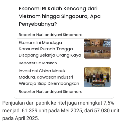
A
I
S
V
Ekonomi RI Kalah Kencang dari
K
E
Vietnam hingga Singapura, Apa
E
M
Penyebabnya?
E
N
T
Reporter Nurtiandriyani Simamora
E
Ekonom Ini Menduga
R
I
Konsumsi Rumah Tangga
A
Ditopang Belanja Orang Kaya
N
Reporter Siti Masitoh
L
E
Investasi China Masuk
S
Madura, Kawasan Industri
T
A
Wiraraja Siap Dikembangkan
R
Reporter Nurtiandriyani Simamora
I
Penjualan dari pabrik ke ritel juga meningkat 7,6%
KANAL
menjadi 61.339 unit pada Mei 2025, dari 57.030 unit
pada April 2025.
P
I
U
M