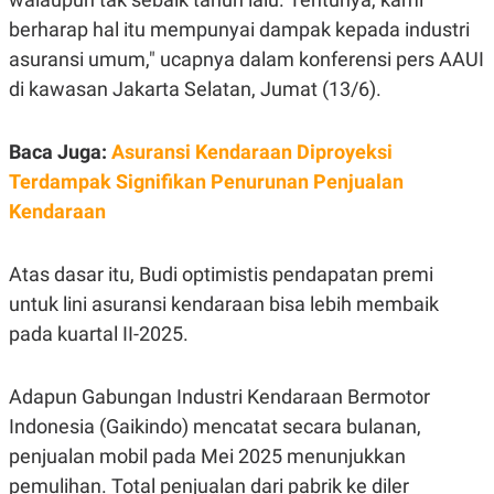
E
R
berharap hal itu mempunyai dampak kepada industri
F
B
asuransi umum," ucapnya dalam konferensi pers AAUI
O
U
di kawasan Jakarta Selatan, Jumat (13/6).
K
S
U
I
S
N
E
Baca Juga:
Asuransi Kendaraan Diproyeksi
S
S
Terdampak Signifikan Penurunan Penjualan
I
Kendaraan
N
S
I
G
Atas dasar itu, Budi optimistis pendapatan premi
H
T
untuk lini asuransi kendaraan bisa lebih membaik
S
B
pada kuartal II-2025.
T
E
O
L
C
A
Adapun Gabungan Industri Kendaraan Bermotor
K
N
S
J
Indonesia (Gaikindo) mencatat secara bulanan,
E
A
T
O
penjualan mobil pada Mei 2025 menunjukkan
U
N
pemulihan. Total penjualan dari pabrik ke diler
P