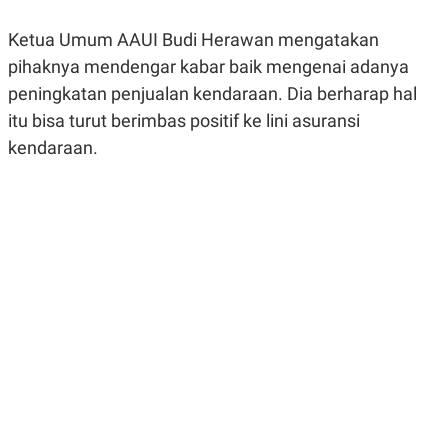
R
G
S
I
Ketua Umum AAUI Budi Herawan mengatakan
O
O
N
N
pihaknya mendengar kabar baik mengenai adanya
A
A
peningkatan penjualan kendaraan. Dia berharap hal
L
L
F
itu bisa turut berimbas positif ke lini asuransi
I
N
kendaraan.
A
N
C
E
Y
C
A
A
N
R
G
I
T
T
E
A
R
H
.
U
.
.
K
L
E
I
S
F