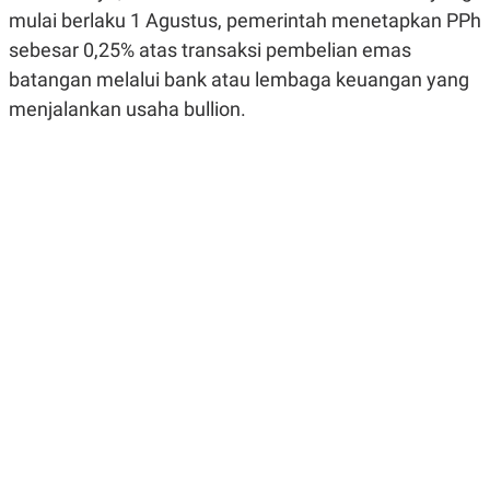
R
G
mulai berlaku 1 Agustus, pemerintah menetapkan PPh
S
I
sebesar 0,25% atas transaksi pembelian emas
O
O
N
N
batangan melalui bank atau lembaga keuangan yang
A
A
L
L
menjalankan usaha bullion.
F
I
N
A
N
C
E
Y
C
A
A
N
R
G
I
T
T
E
A
R
H
.
U
.
.
K
L
E
I
S
F