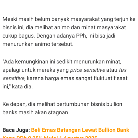
R
T
I
S
I
Meski masih belum banyak masyarakat yang terjun ke
N
bisnis ini, dia melihat animo dan minat masyarakat
G
cukup bagus. Dengan adanya PPh, ini bisa jadi
K
G
menurunkan animo tersebut.
M
E
D
I
"Ada kemungkinan ini sedikit menurunkan minat,
A
apalagi untuk mereka yang
price sensitive
atau
tax
.
I
sensitive
, karena harga emas sangat fluktuatif saat
D
ini," kata dia.
SITEMAP
PROFILE
TERM
Ke depan, dia melihat pertumbuhan bisnis bullion
OF
banks masih akan stagnan.
USE
PEDOMAN
PEMBERITAAN
Baca Juga:
Beli Emas Batangan Lewat Bullion Bank
SIBER
PRIVACY