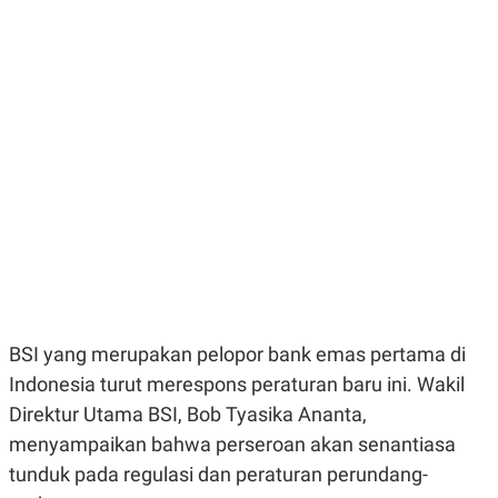
E
E
H
S
A
T
T
Y
A
L
N
E
E
A
N
N
G
A
L
L
I
I
S
S
H
I
S
E
K
X
O
E
L
C
O
U
M
BSI yang merupakan pelopor bank emas pertama di
T
I
Indonesia turut merespons peraturan baru ini. Wakil
V
Direktur Utama BSI, Bob Tyasika Ananta,
E
C
menyampaikan bahwa perseroan akan senantiasa
O
R
tunduk pada regulasi dan peraturan perundang-
N