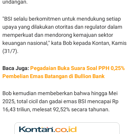
undangan.
E
R
F
B
"BSI selalu berkomitmen untuk mendukung setiap
O
U
K
S
upaya yang dilakukan otoritas dan regulator dalam
U
I
S
N
memperkuat dan mendorong kemajuan sektor
E
keuangan nasional," kata Bob kepada Kontan, Kamis
S
S
(31/7).
I
N
S
I
Baca Juga:
Pegadaian Buka Suara Soal PPH 0,25%
G
Pembelian Emas Batangan di Bullion Bank
H
T
S
B
Bob kemudian membeberkan bahwa hingga Mei
T
E
O
L
2025, total cicil dan gadai emas BSI mencapai Rp
C
A
K
N
16,43 triliun, melesat 92,52% secara tahunan.
S
J
E
A
T
O
U
N
P