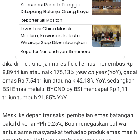
A
I
Konsumsi Rumah Tangga
S
V
Ditopang Belanja Orang Kaya
K
E
E
Reporter Siti Masitoh
M
E
Investasi China Masuk
N
Madura, Kawasan Industri
T
Wiraraja Siap Dikembangkan
E
R
Reporter Nurtiandriyani Simamora
I
A
N
Jika dirinci, kinerja impresif cicil emas menembus Rp
L
8,89 triliun atau naik 175,13%
year on year
(YoY), gadai
E
emas Rp 7,54 triliun atau naik 42,18% YoY, sedangkan
S
T
BSI Emas melalui BYOND by BSI mencapai Rp 1,11
A
R
triliun tumbuh 21,55% YoY.
I
Meski ke depan transaksi pembelian emas batangan
KANAL
bakal dikenai PPh 0,25%, Bob menegaskan bahwa
antusiasme masyarakat terhadap produk emas masih
P
I
U
M