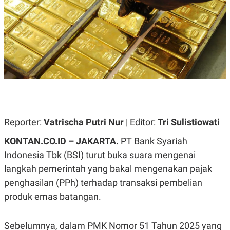
A
A
S
L
I
K
I
E
N
U
D
A
U
N
S
G
T
A
R
N
I
P
I
E
N
Reporter:
Vatrischa Putri Nur
| Editor:
Tri Sulistiowati
L
T
U
E
KONTAN.CO.ID – JAKARTA.
PT Bank Syariah
A
R
N
N
Indonesia Tbk (BSI) turut buka suara mengenai
G
A
U
S
langkah pemerintah yang bakal mengenakan pajak
S
I
penghasilan (PPh) terhadap transaksi pembelian
A
O
H
N
produk emas batangan.
A
A
L
P
R
Sebelumnya, dalam PMK Nomor 51 Tahun 2025 yang
E
E