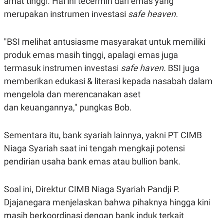
amat tinggi. Hal ini tecermin dari emas yang
S
A
A
G
merupakan instrumen investasi
safe heaven.
T
E
D
S
A
"BSI melihat antusiasme masyarakat untuk memiliki
T
A
produk emas masih tinggi, apalagi emas juga
K
L
termasuk instrumen investasi
safe haven.
BSI juga
O
I
N
P
memberikan edukasi & literasi kepada nasabah dalam
T
S
A
U
mengelola dan merencanakan aset
N
S
dan keuangannya," pungkas Bob.
T
V
Sementara itu, bank syariah lainnya, yakni PT CIMB
JARINGAN
Niaga Syariah saat ini tengah mengkaji potensi
pendirian usaha bank emas atau bullion bank.
K
P
O
R
N
E
Soal ini, Direktur CIMB Niaga Syariah Pandji P.
T
S
A
S
Djajanegara menjelaskan bahwa pihaknya hingga kini
N
R
A
E
masih berkoordinasi dengan bank induk terkait