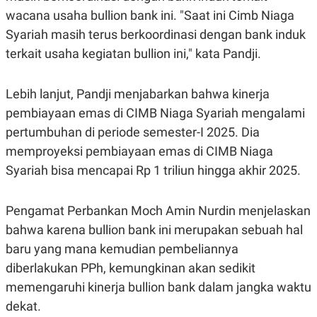
C
L
wacana usaha bullion bank ini. "Saat ini Cimb Niaga
A
E
D
A
Syariah masih terus berkoordinasi dengan bank induk
E
S
M
E
terkait usaha kegiatan bullion ini," kata Pandji.
Y
.
I
D
Lebih lanjut, Pandji menjabarkan bahwa kinerja
L
K
pembiayaan emas di CIMB Niaga Syariah mengalami
A
I
N
N
pertumbuhan di periode semester-I 2025. Dia
G
E
G
R
memproyeksi pembiayaan emas di CIMB Niaga
A
J
N
A
Syariah bisa mencapai Rp 1 triliun hingga akhir 2025.
A
E
N
M
C
I
Pengamat Perbankan Moch Amin Nurdin menjelaskan
E
T
T
E
bahwa karena bullion bank ini merupakan sebuah hal
A
N
baru yang mana kemudian pembeliannya
K
E
A
diberlakukan PPh, kemungkinan akan sedikit
P
D
memengaruhi kinerja bullion bank dalam jangka waktu
A
V
P
E
dekat.
E
R