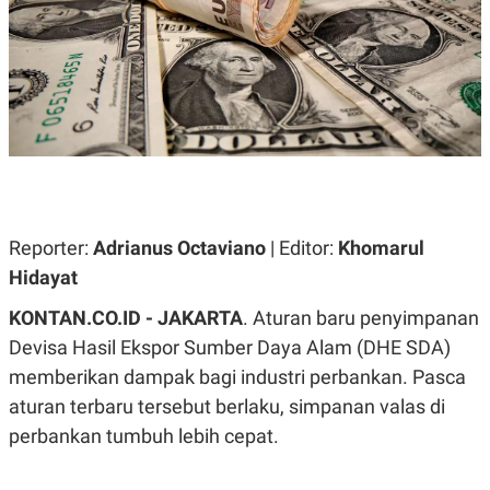
A
A
S
L
I
K
I
E
N
U
D
A
U
N
S
G
T
A
R
N
I
P
I
Reporter:
Adrianus Octaviano
| Editor:
Khomarul
E
N
L
T
Hidayat
U
E
A
R
KONTAN.CO.ID - JAKARTA
. Aturan baru penyimpanan
N
N
G
A
Devisa Hasil Ekspor Sumber Daya Alam (DHE SDA)
U
S
S
I
memberikan dampak bagi industri perbankan. Pasca
A
O
aturan terbaru tersebut berlaku, simpanan valas di
H
N
A
A
perbankan tumbuh lebih cepat.
L
P
R
E
E