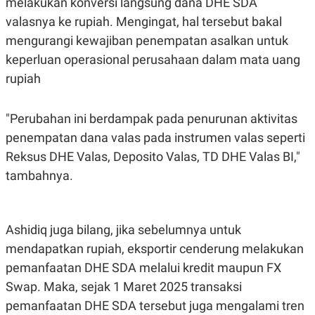
melakukan konversi langsung dana DHE SDA
R
T
I
valasnya ke rupiah. Mengingat, hal tersebut bakal
S
mengurangi kewajiban penempatan asalkan untuk
I
N
keperluan operasional perusahaan dalam mata uang
G
rupiah
K
G
M
E
"Perubahan ini berdampak pada penurunan aktivitas
D
penempatan dana valas pada instrumen valas seperti
I
A
Reksus DHE Valas, Deposito Valas, TD DHE Valas BI,"
.
I
tambahnya.
D
Ashidiq juga bilang, jika sebelumnya untuk
SITEMAP
PROFILE
TERM
OF
mendapatkan rupiah, eksportir cenderung melakukan
USE
pemanfaatan DHE SDA melalui kredit maupun FX
PEDOMAN
PEMBERITAAN
Swap. Maka, sejak 1 Maret 2025 transaksi
SIBER
pemanfaatan DHE SDA tersebut juga mengalami tren
PRIVACY