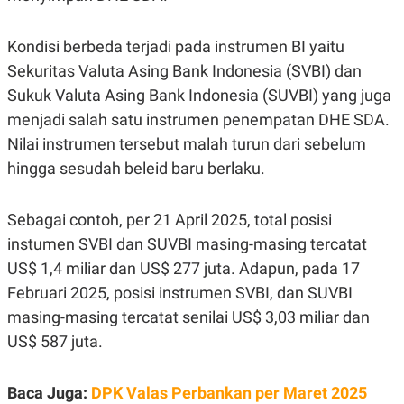
E
R
F
B
Kondisi berbeda terjadi pada instrumen BI yaitu
O
U
Sekuritas Valuta Asing Bank Indonesia (SVBI) dan
K
S
U
I
Sukuk Valuta Asing Bank Indonesia (SUVBI) yang juga
S
N
E
menjadi salah satu instrumen penempatan DHE SDA.
S
Nilai instrumen tersebut malah turun dari sebelum
S
I
hingga sesudah beleid baru berlaku.
N
S
I
G
Sebagai contoh, per 21 April 2025, total posisi
H
instumen SVBI dan SUVBI masing-masing tercatat
T
US$ 1,4 miliar dan US$ 277 juta. Adapun, pada 17
S
B
T
E
Februari 2025, posisi instrumen SVBI, dan SUVBI
O
L
C
A
masing-masing tercatat senilai US$ 3,03 miliar dan
K
N
US$ 587 juta.
S
J
E
A
T
O
U
N
Baca Juga:
DPK Valas Perbankan per Maret 2025
P