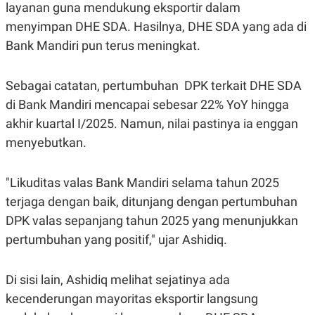
C
L
layanan guna mendukung eksportir dalam
A
E
menyimpan DHE SDA. Hasilnya, DHE SDA yang ada di
D
A
E
S
Bank Mandiri pun terus meningkat.
M
E
Y
.
I
D
Sebagai catatan, pertumbuhan DPK terkait DHE SDA
L
K
di Bank Mandiri mencapai sebesar 22% YoY hingga
A
I
akhir kuartal I/2025. Namun, nilai pastinya ia enggan
N
N
G
E
menyebutkan.
G
R
A
J
N
A
A
E
"Likuditas valas Bank Mandiri selama tahun 2025
N
M
terjaga dengan baik, ditunjang dengan pertumbuhan
C
I
E
T
DPK valas sepanjang tahun 2025 yang menunjukkan
T
E
A
N
pertumbuhan yang positif," ujar Ashidiq.
K
E
A
P
D
Di sisi lain, Ashidiq melihat sejatinya ada
A
V
kecenderungan mayoritas eksportir langsung
P
E
E
R