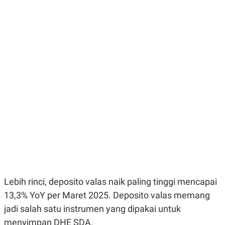
E
E
H
S
A
T
T
Y
A
L
N
E
E
A
N
N
G
A
L
L
I
I
S
S
H
I
S
E
K
X
O
E
L
C
O
U
M
T
I
V
Lebih rinci, deposito valas naik paling tinggi mencapai
E
13,3% YoY per Maret 2025. Deposito valas memang
C
O
jadi salah satu instrumen yang dipakai untuk
R
N
menyimpan DHE SDA.