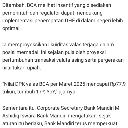
S
A
Ditambah, BCA melihat insentif yang disediakan
A
G
T
E
pemerintah dan regulator dapat mendukung
D
S
A
implementasi penempatan DHE di dalam negeri lebih
T
optimal.
A
K
L
O
I
Ia memproyeksikan likuiditas valas terjaga dalam
N
P
T
S
posisi memadai. Ini sejalan pula oleh proyeksi
A
U
N
S
pertumbuhan transaksi valuta asing serta pergerakan
T
nilai tukar rupiah.
V
"Nilai DPK valas BCA per Maret 2025 mencapai Rp77,9
JARINGAN
triliun, tumbuh 17% YoY," ujarnya.
K
P
O
R
N
E
Sementara itu, Corporate Secretary Bank Mandiri M
T
S
Ashidiq Iswara Bank Mandiri mengatakan, sejak
A
S
N
R
aturan itu berlaku, Bank Mandiri terus memperkuat
A
E