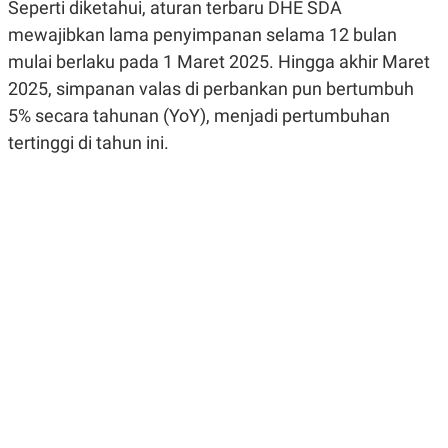
Seperti diketahui, aturan terbaru DHE SDA
R
G
S
I
mewajibkan lama penyimpanan selama 12 bulan
O
O
mulai berlaku pada 1 Maret 2025. Hingga akhir Maret
N
N
A
A
2025, simpanan valas di perbankan pun bertumbuh
L
L
F
5% secara tahunan (YoY), menjadi pertumbuhan
I
tertinggi di tahun ini.
N
A
N
C
E
Y
C
A
A
N
R
G
I
T
T
E
A
R
H
.
U
.
.
K
L
E
I
S
F