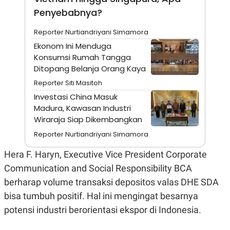
A
I
Penyebabnya?
S
V
K
E
E
Reporter Nurtiandriyani Simamora
M
E
Ekonom Ini Menduga
N
Konsumsi Rumah Tangga
T
Ditopang Belanja Orang Kaya
E
R
Reporter Siti Masitoh
I
A
Investasi China Masuk
N
Madura, Kawasan Industri
L
Wiraraja Siap Dikembangkan
E
S
Reporter Nurtiandriyani Simamora
T
A
Hera F. Haryn, Executive Vice President Corporate
R
I
Communication and Social Responsibility BCA
berharap volume transaksi depositos valas DHE SDA
KANAL
bisa tumbuh positif. Hal ini mengingat besarnya
potensi industri berorientasi ekspor di Indonesia.
P
I
U
M